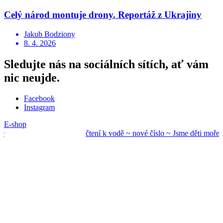
Celý národ montuje drony. Reportáž z Ukrajiny
Jakub Bodziony
8. 4. 2026
Sledujte nás na sociálních sítích, ať vám
nic neujde.
Facebook
Instagram
E-shop
čtení k vodě ~ nové
číslo ~ Jsme děti mo
ře