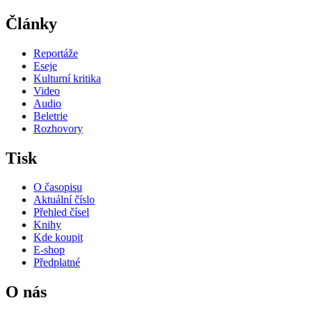
Články
Reportáže
Eseje
Kulturní kritika
Video
Audio
Beletrie
Rozhovory
Tisk
O časopisu
Aktuální číslo
Přehled čísel
Knihy
Kde koupit
E-shop
Předplatné
O nás