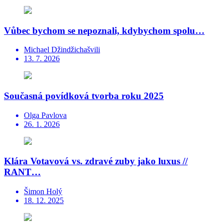
Vůbec bychom se nepoznali, kdybychom spolu…
Michael Džindžichašvili
13. 7. 2026
Současná povídková tvorba roku 2025
Olga Pavlova
26. 1. 2026
Klára Votavová vs. zdravé zuby jako luxus //
RANT…
Šimon Holý
18. 12. 2025