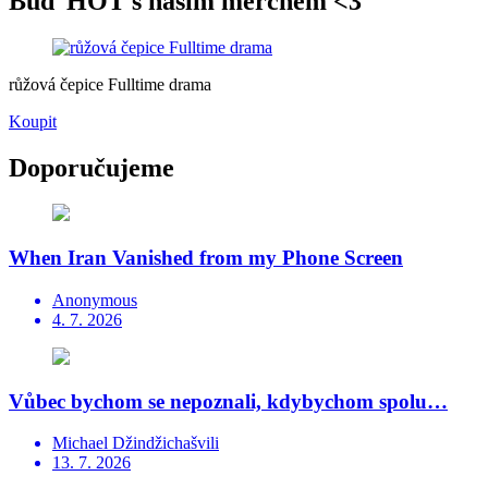
Buď HOT s naším merchem <3
růžová čepice Fulltime drama
Koupit
Doporučujeme
When Iran Vanished from my Phone Screen
Anonymous
4. 7. 2026
Vůbec bychom se nepoznali, kdybychom spolu…
Michael Džindžichašvili
13. 7. 2026