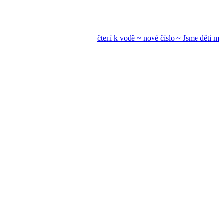
čtení k vodě ~ nové
číslo ~ Jsme děti mo
ře