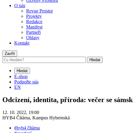
Ozvěny Prostoru
O nás
Revue Prostor
Projekty
Redakce
Manifest
Partneři
Ohlasy
Kontakt
Zavřít
Hledat
Hledat
E-shop
Podpořte nás
EN
Odcizení, identita, příroda: večer se sámsk
12. 10. 2022, 19:00
HYB4 Čítárna, Kampus Hybernská
#hyb4 čítárna