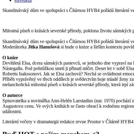
#uvedení
Skandinávský dům ve spolupráci s Čítárnou HYB4 pořádá literární 
Milostná píseň o krásách severské přírody, poklona životu sámských 
Skandinávský dům ve spolupráci s Čítárnou HYB4 pořádá literární v
Moderátorka
Jitka Hanušová
si bude o knize a širším kontextu povíd
O knize
Devítiletá Elsa, dcera sámských pastevců, se jednoho dne vypraví na l
Nástegallu. Pod pohrůžkou smrti ji přinutí mlčet. Deset let v sobě Elsa
Robertu Isakssonovi. Jak se Elsa zachová? Nechá se ovládnout emo
Příběh vyprávěný ve třech oddílech je svědectvím boje mladé ženy za p
melancholická milostná píseň o krásách severské přírody, která trpí 
O autorce
Spisovatelka a novinářka Ann-Helén Laestadius (nar. 1970) pochází z
Augustovu cenu. Ve svých knihách se často obrací k rodnému regionu a
událostmi.
Literární večery v dramaturgii redakce revue Prostor v Čítárně HYB4 