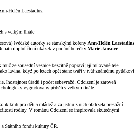
Ann-Helén Laestadius.
h s velkým finále
Hesová) švédské autorky se sámskými kořeny
Ann-Helén Laestadius
.
Debatu doplní čtení ukázek v podání herečky
Marie Jansové
.
k muž ze sousední vesnice bezcitně popraví její milované tele
 jako lavina, když po letech opět stane tváří v tvář známému pytlákovi
ie, lhostejnost úřadů i počet sebevražd. Odcizení je zároveň
sychologicky vygradovaný příběh s velkým finále.
ik knih pro děti a mládež a za jednu z nich obdržela prestižní
ežitosti rodiny. V románu Odcizení se inspirovala skutečnými
y a Státního fondu kultury ČR.