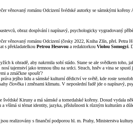
večer věnovaný románu Odcizení švédské autorky se sámskými kořeny 
pastevců, obraz dospívání i napínavý, psychologicky vygradovaný příbě
ečer věnovaný románu Odcizení (česky 2022, Kniha Zlín, přel. Petra 
at s překladatelkou
Petrou Hesovou
a redaktorkou
Violou Somogyi
. 
yžích k ohradě, aby nakrmila sobí stádo. Stane se ale svědkem toho, ja
 nosí tajemství jako temnou tíhu na srdci. Strach, hněv a vina se spustí
cemi a zmáčkne spoušť?
ráva jejího lidu a sámské kulturní dědictví ve světě, kde roste xenofob
zásahy člověka i změnami klimatu. V neposlední řadě jde o napínavý, p
e švédské Kiruny a má sámské a tornedalské kořeny. Dosud vydala někol
 všímá si témat identity, jazyka, příslušnosti k různým kulturám a důl
jsou realizovány s finanční podporou hl. m. Prahy, Ministerstva kultur