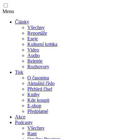
Menu
Články
Všechny
Reportáže
Eseje
Kulturní kritika
Video
Audio
Beletrie
Rozhovory
Tisk
O časopisu
Aktuální číslo
Přehled čísel
Knihy
Kde koupit
E-shop
Předplatné
Akce
Podcasty
Všechny
Rant