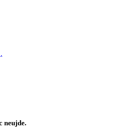
…
c neujde.