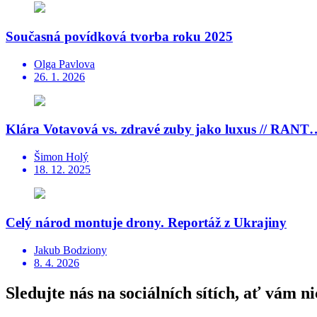
Současná povídková tvorba roku 2025
Olga Pavlova
26. 1. 2026
Klára Votavová vs. zdravé zuby jako luxus // RANT
Šimon Holý
18. 12. 2025
Celý národ montuje drony. Reportáž z Ukrajiny
Jakub Bodziony
8. 4. 2026
Sledujte nás na sociálních sítích, ať vám ni