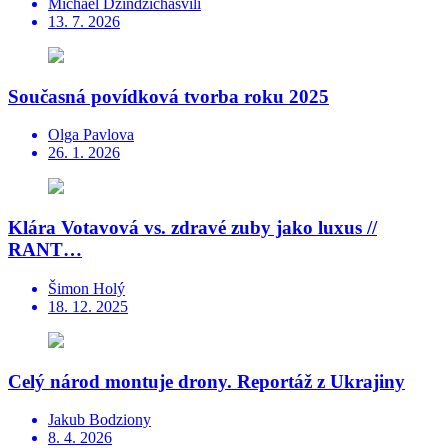
Michael Džindžichašvili
13. 7. 2026
Současná povídková tvorba roku 2025
Olga Pavlova
26. 1. 2026
Klára Votavová vs. zdravé zuby jako luxus //
RANT…
Šimon Holý
18. 12. 2025
Celý národ montuje drony. Reportáž z Ukrajiny
Jakub Bodziony
8. 4. 2026