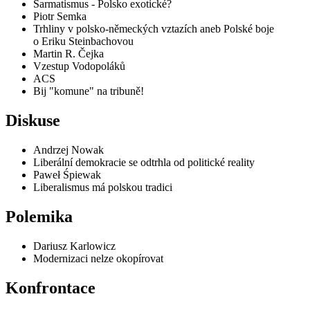
Sarmatismus - Polsko exotické?
Piotr Semka
Trhliny v polsko-německých vztazích aneb Polské boje
o Eriku Steinbachovou
Martin R. Čejka
Vzestup Vodopoláků
ACS
Bij "komune" na tribuně!
Diskuse
Andrzej Nowak
Liberální demokracie se odtrhla od politické reality
Paweł Śpiewak
Liberalismus má polskou tradici
Polemika
Dariusz Karlowicz
Modernizaci nelze okopírovat
Konfrontace