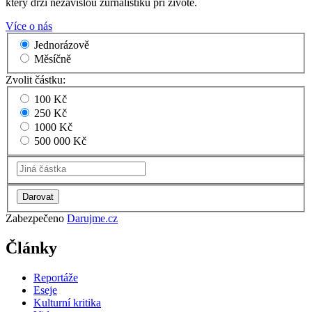
který drží nezávislou žurnalistiku při životě.
Více o nás
Jednorázově
Měsíčně
Zvolit částku:
100 Kč
250 Kč
1000 Kč
500 000 Kč
Zabezpečeno
Darujme.cz
Články
Reportáže
Eseje
Kulturní kritika