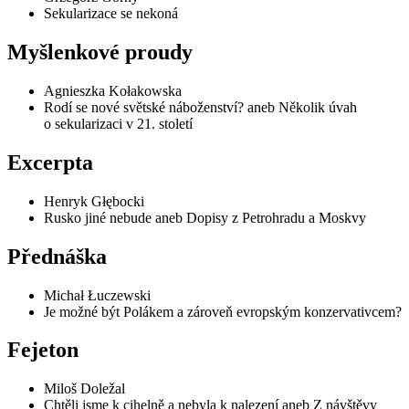
Sekularizace se nekoná
Myšlenkové proudy
Agnieszka Kołakowska
Rodí se nové světské náboženství? aneb Několik úvah
o sekularizaci v 21. století
Excerpta
Henryk Głębocki
Rusko jiné nebude aneb Dopisy z Petrohradu a Moskvy
Přednáška
Michał Łuczewski
Je možné být Polákem a zároveň evropským konzervativcem?
Fejeton
Miloš Doležal
Chtěli jsme k cihelně a nebyla k nalezení aneb Z návštěvy