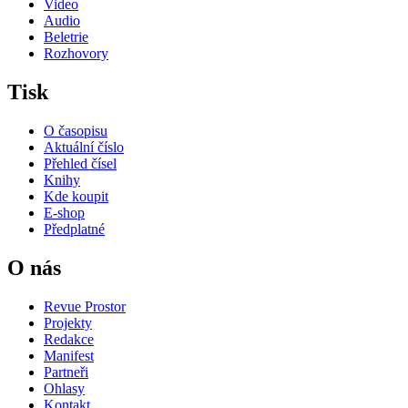
Video
Audio
Beletrie
Rozhovory
Tisk
O časopisu
Aktuální číslo
Přehled čísel
Knihy
Kde koupit
E-shop
Předplatné
O nás
Revue Prostor
Projekty
Redakce
Manifest
Partneři
Ohlasy
Kontakt