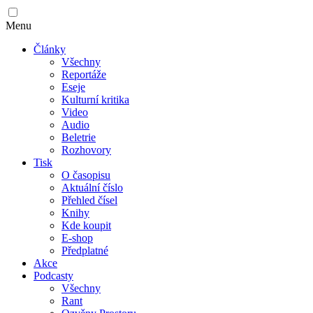
Menu
Články
Všechny
Reportáže
Eseje
Kulturní kritika
Video
Audio
Beletrie
Rozhovory
Tisk
O časopisu
Aktuální číslo
Přehled čísel
Knihy
Kde koupit
E-shop
Předplatné
Akce
Podcasty
Všechny
Rant