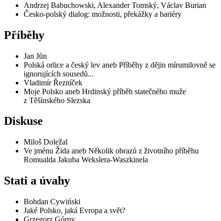
Andrzej Babuchowski, Alexander Tomský, Václav Burian
Česko-polský dialog: možnosti, překážky a bariéry
Příběhy
Jan Jůn
Polská orlice a český lev aneb Příběhy z dějin mírumilovně se
ignorujících sousedů...
Vladimír Řezníček
Moje Polsko aneb Hrdinský příběh statečného muže
z Těšínského Slezska
Diskuse
Miloš Doležal
Ve jménu Žida aneb Několik obrazů z životního příběhu
Romualda Jakuba Wekslera-Waszkinela
Stati a úvahy
Bohdan Cywiński
Jaké Polsko, jaká Evropa a svět?
Grzegorz Górny