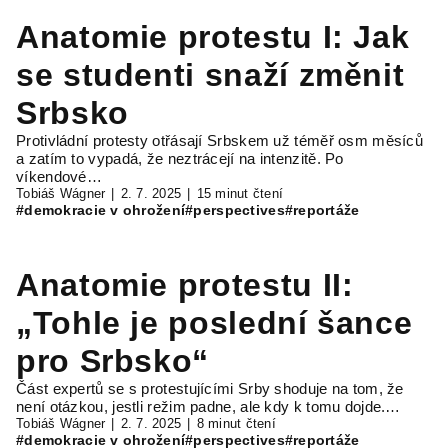
Anatomie protestu I: Jak
se studenti snaží změnit
Srbsko
Protivládní protesty otřásají Srbskem už téměř osm měsíců
a zatím to vypadá, že neztrácejí na intenzitě. Po
víkendové…
Tobiáš Wágner
2. 7. 2025
15 minut čtení
#demokracie v ohrožení
#perspectives
#reportáže
Anatomie protestu II:
„Tohle je poslední šance
pro Srbsko“
Část expertů se s protestujícími Srby shoduje na tom, že
není otázkou, jestli režim padne, ale kdy k tomu dojde.…
Tobiáš Wágner
2. 7. 2025
8 minut čtení
#demokracie v ohrožení
#perspectives
#reportáže