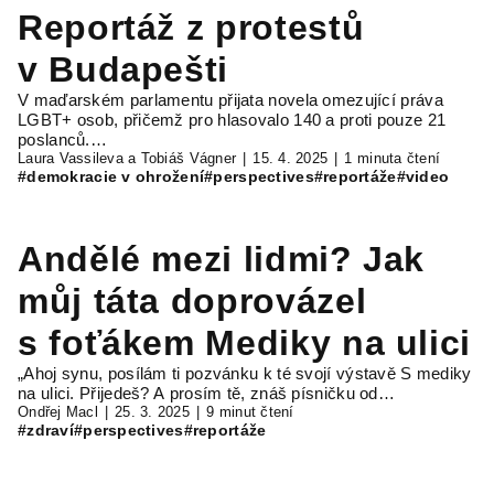
Reportáž z protestů
v Budapešti
V maďarském parlamentu přijata novela omezující práva
LGBT+ osob, přičemž pro hlasovalo 140 a proti pouze 21
poslanců.…
Laura Vassileva a Tobiáš Vágner
15. 4. 2025
1 minuta čtení
#demokracie v ohrožení
#perspectives
#reportáže
#video
Andělé mezi lidmi? Jak
můj táta doprovázel
s foťákem Mediky na ulici
„Ahoj synu, posílám ti pozvánku k té svojí výstavě S mediky
na ulici. Přijedeš? A prosím tě, znáš písničku od…
Ondřej Macl
25. 3. 2025
9 minut čtení
#zdraví
#perspectives
#reportáže