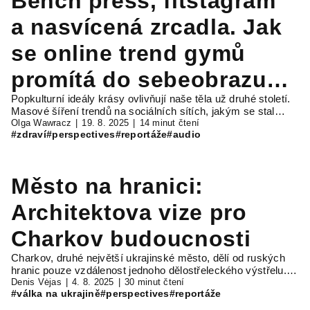
Bench press, fitstagram
a nasvícená zrcadla. Jak
se online trend gymů
promítá do sebeobrazu
Popkulturní ideály krásy ovlivňují naše těla už druhé století.
mladých lidí?
Masové šíření trendů na sociálních sítích, jakým se stal…
Olga Wawracz
19. 8. 2025
14 minut čtení
#zdraví
#perspectives
#reportáže
#audio
Město na hranici:
Architektova vize pro
Charkov budoucnosti
Charkov, druhé největší ukrajinské město, dělí od ruských
hranic pouze vzdálenost jednoho dělostřeleckého výstřelu.…
Denis Vėjas
4. 8. 2025
30 minut čtení
#válka na ukrajině
#perspectives
#reportáže