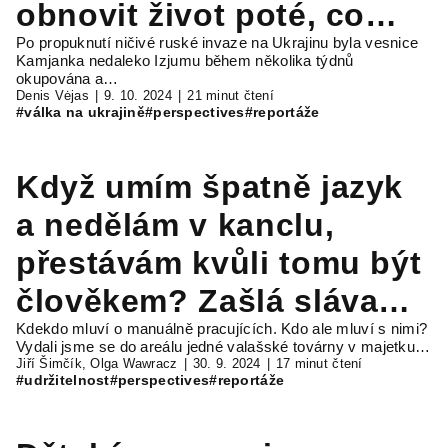
obnovit život poté, co
Po propuknutí ničivé ruské invaze na Ukrajinu byla vesnice
fronta ustoupí?
Kamjanka nedaleko Izjumu během několika týdnů
okupována a…
Denis Vėjas
9. 10. 2024
21 minut čtení
#válka na ukrajině
#perspectives
#reportáže
Když umím špatně jazyk
a nedělám v kanclu,
přestávám kvůli tomu být
člověkem? Zašlá sláva
Kdekdo mluví o manuálně pracujících. Kdo ale mluví s nimi?
průmyslu na české
Vydali jsme se do areálu jedné valašské továrny v majetku…
Jiří Šimčík, Olga Wawracz
30. 9. 2024
17 minut čtení
periferii
#udržitelnost
#perspectives
#reportáže