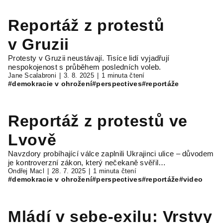
Reportáž z protestů
v Gruzii
Protesty v Gruzii neustávají. Tisíce lidí vyjadřují
nespokojenost s průběhem posledních voleb.
Jane Scalabroni
3. 8. 2025
1 minuta čtení
#demokracie v ohrožení
#perspectives
#reportáže
Reportáž z protestů ve
Lvově
Navzdory probíhající válce zaplnili Ukrajinci ulice – důvodem
je kontroverzní zákon, který nečekaně svěřil…
Ondřej Macl
28. 7. 2025
1 minuta čtení
#demokracie v ohrožení
#perspectives
#reportáže
#video
Mládí v sebe-exilu: Vrstvy