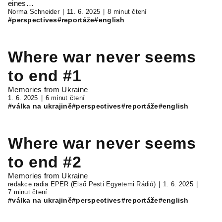
eines…
Norma Schneider
11. 6. 2025
8 minut čtení
#perspectives
#reportáže
#english
Where war never seems
to end #1
Memories from Ukraine
1. 6. 2025
6 minut čtení
#válka na ukrajině
#perspectives
#reportáže
#english
Where war never seems
to end #2
Memories from Ukraine
redakce radia EPER (Első Pesti Egyetemi Rádió)
1. 6. 2025
7 minut čtení
#válka na ukrajině
#perspectives
#reportáže
#english