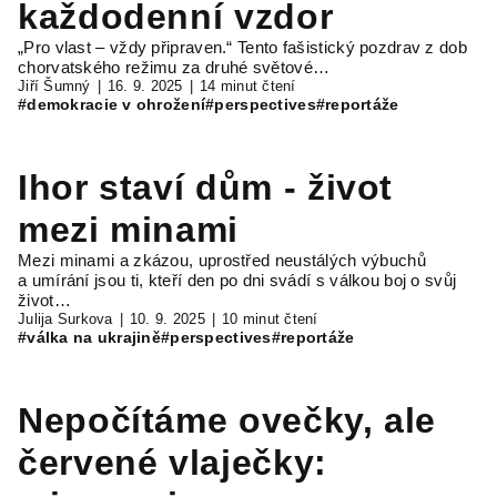
každodenní vzdor
„Pro vlast – vždy připraven.“ Tento fašistický pozdrav z dob
chorvatského režimu za druhé světové…
Jiří Šumný
16. 9. 2025
14 minut čtení
#demokracie v ohrožení
#perspectives
#reportáže
Ihor staví dům - život
mezi minami
Mezi minami a zkázou, uprostřed neustálých výbuchů
a umírání jsou ti, kteří den po dni svádí s válkou boj o svůj
život…
Julija Surkova
10. 9. 2025
10 minut čtení
#válka na ukrajině
#perspectives
#reportáže
Nepočítáme ovečky, ale
červené vlaječky: