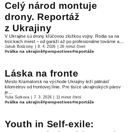
Celý národ montuje
drony. Reportáž
z Ukrajiny
V Ukrajine sú drony kľúčovou zložkou vojny. Rodia sa na
tisíckach miest – od garáží až po profesionálne továrne a…
Jakub Bodziony
8. 4. 2026
26 minut čtení
#válka na ukrajině
#perspectives
#reportáže
Láska na fronte
Mesto Kramatorsk na východe Ukrajiny leží pätnásť
kilometrov od frontovej línie. Pre tisíce ukrajinských párov
je…
Yulia Surkova
7. 3. 2026
11 minut čtení
#válka na ukrajině
#perspectives
#reportáže
Youth in Self-exile: