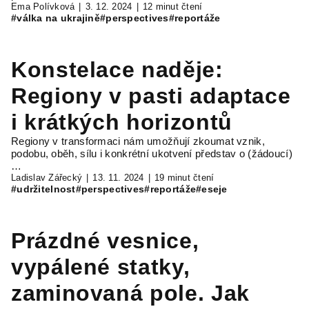
Ema Polívková
3. 12. 2024
12 minut čtení
#válka na ukrajině
#perspectives
#reportáže
Konstelace naděje:
Regiony v pasti adaptace
i krátkých horizontů
Regiony v transformaci nám umožňují zkoumat vznik,
podobu, oběh, sílu i konkrétní ukotvení představ o (žádoucí)
…
Ladislav Zářecký
13. 11. 2024
19 minut čtení
#udržitelnost
#perspectives
#reportáže
#eseje
Prázdné vesnice,
vypálené statky,
zaminovaná pole. Jak