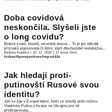
Doba covidová
neskončila. Slyšeli jste
o long covidu?
Bolesti svalů, kloubů, neustálá únava… To je jen několik
příznaků popisovaných lidmi, kteří dlouhodobě nedokážou…
Barbora Aradská
10. 12. 2024
17 minut čtení
#zdraví
#perspectives
#reportáže
Jak hledají proti-
putinovští Rusové svou
identitu?
Jak se žije v Evropě lidem, kteří se stavějí proti režimu
Vladimira Putina a invaze na Ukrajinu pro ně
představovala…