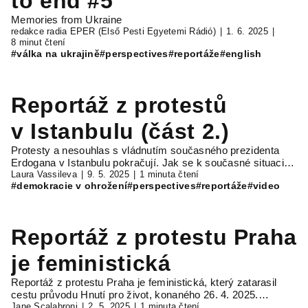
to end #5
Memories from Ukraine
redakce radia EPER (Első Pesti Egyetemi Rádió)
1. 6. 2025
8 minut čtení
#válka na ukrajině
#perspectives
#reportáže
#english
Reportáž z protestů
v Istanbulu (část 2.)
Protesty a nesouhlas s vládnutím současného prezidenta
Erdogana v Istanbulu pokračují. Jak se k současné situaci…
Laura Vassileva
9. 5. 2025
1 minuta čtení
#demokracie v ohrožení
#perspectives
#reportáže
#video
Reportáž z protestu Praha
je feministická
Reportáž z protestu Praha je feministická, který zatarasil
cestu průvodu Hnutí pro život, konaného 26. 4. 2025.…
Jane Scalabroni
2. 5. 2025
1 minuta čtení