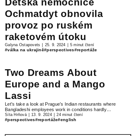
Dětská nemocnice
Ochmatdyt obnovila
provoz po ruském
raketovém útoku
Galyna Ostapovets
25. 9. 2024
5 minut čtení
#válka na ukrajině
#perspectives
#reportáže
Two Dreams About
Europe and a Mango
Lassi
Let’s take a look at Prague’s Indian restaurants where
Bangladeshi employees work in conditions hardly…
Síta Hrňová
13. 9. 2024
24 minut čtení
#perspectives
#reportáže
#english