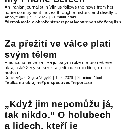
An Iranian journalist in Vilnius follows the news from her
home country as it moves through a historic and deadly…
Anonymous
4. 7. 2026
21 minut čtení
#demokracie v ohrožení
#perspectives
#reportáže
#english
Za přežití ve válce platí
svým tělem
Plnohodnotná válka trvá již pátým rokem a pro některé
ukrajinské ženy se sex stal jedinou komoditou, kterou
mohou…
Denis Vėjas, Sigita Vegytė
1. 7. 2026
29 minut čtení
#válka na ukrajině
#perspectives
#reportáže
„Když jim nepomůžu já,
tak nikdo.“ O holubech
a lidech, kteří je