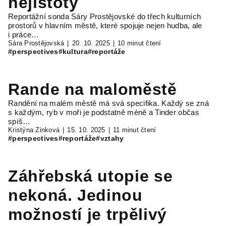
nejistoty
Reportážní sonda Sáry Prostějovské do třech kulturních
prostorů v hlavním městě, které spojuje nejen hudba, ale
i práce…
Sára Prostějovská
20. 10. 2025
10 minut čtení
#perspectives
#kultura
#reportáže
Rande na maloměstě
Randění na malém městě má svá specifika. Každý se zná
s každým, ryb v moři je podstatně méně a Tinder občas
spíš…
Kristýna Zinková
15. 10. 2025
11 minut čtení
#perspectives
#reportáže
#vztahy
Záhřebská utopie se
nekoná. Jedinou
možností je trpělivý