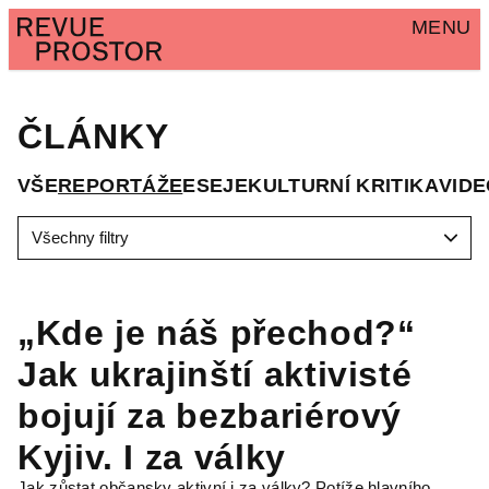
MENU
ČLÁNKY
VŠE
REPORTÁŽE
ESEJE
KULTURNÍ KRITIKA
VID
Všechny filtry
„Kde je náš přechod?“
Jak ukrajinští aktivisté
bojují za bezbariérový
Kyjiv. I za války
Jak zůstat občansky aktivní i za války? Potíže hlavního