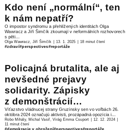
Kdo není „normální“, ten
k nám nepatří?
O impostor syndromu a přehlížených identitách Olga
Wawracz a Jiří Šimčík zkoumají v neformálních rozhovorech
s pěti…
Olga Wawracz, Jiří Šimčík
13. 1. 2025
18 minut čtení
#zdraví
#perspectives
#reportáže
Policajná brutalita, ale aj
nevšedné prejavy
solidarity. Zápisky
z demonštrácií
Víťazstvo vládnucej strany Gruzínsky sen vo voľbách 26.
v Gruzínsku
októbra 2024 označujú aktivisti, prozápadná opozícia i…
Robo Mihály, Michal Vasiľ, Virág Emma Csuport
12. 12. 2024
11 minut čtení
#demokracie v ohrožení
#perspectives
#reportáže