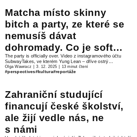
Matcha místo skinny
bitch a party, ze které se
nemusíš dávat
dohromady. Co je soft
The party is officially over. Video z instagramového účtu
clubbing?
SubwayTakes, ve kterém Yung Lean – dříve ostrý…
Olga Wawracz
3. 12. 2025
13 minut čtení
#perspectives
#kultura
#reportáže
Zahraniční studující
financují české školství,
ale žijí vedle nás, ne
s námi