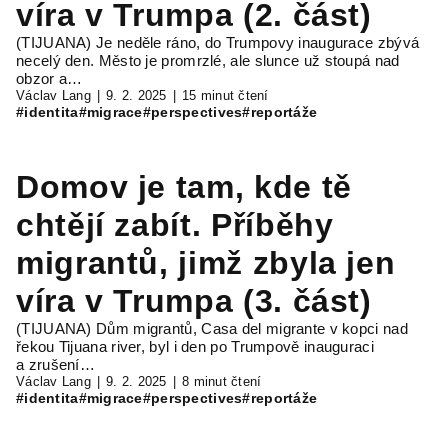
víra v Trumpa (2. část)
(TIJUANA) Je neděle ráno, do Trumpovy inaugurace zbývá
necelý den. Město je promrzlé, ale slunce už stoupá nad
obzor a…
Václav Lang
9. 2. 2025
15 minut čtení
#identita
#migrace
#perspectives
#reportáže
Domov je tam, kde tě
chtějí zabít. Příběhy
migrantů, jimž zbyla jen
víra v Trumpa (3. část)
(TIJUANA) Dům migrantů, Casa del migrante v kopci nad
řekou Tijuana river, byl i den po Trumpově inauguraci
a zrušení…
Václav Lang
9. 2. 2025
8 minut čtení
#identita
#migrace
#perspectives
#reportáže