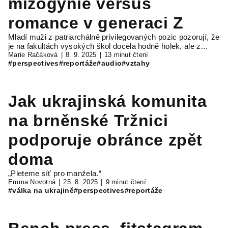
mizogynie versus
romance v generaci Z
Mladí muži z patriarchálně privilegovaných pozic pozorují, že
je na fakultách vysokých škol docela hodně holek, ale z…
Marie Račáková
8. 9. 2025
13 minut čtení
#perspectives
#reportáže
#audio
#vztahy
Jak ukrajinská komunita
na brněnské Tržnici
podporuje obránce zpět
doma
„Pleteme síť pro manžela.“
Emma Novotná
25. 8. 2025
9 minut čtení
#válka na ukrajině
#perspectives
#reportáže