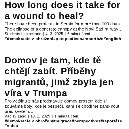
How long does it take for
a wound to heal?
There have been protests in Serbia for more than 100 days.
The collapse of a concrete canopy at the Novi Sad railway…
Students in blockade
4. 3. 2025
6 minut čtení
#demokracie v ohrožení
#perspectives
#reportáže
#english
Domov je tam, kde tě
chtějí zabít. Příběhy
migrantů, jimž zbyla jen
víra v Trumpa
Pro většinu z nás představuje domov prostor, kde si
zouváme boty, kde je bezpečí, kam se chodíme zamknout
před světem.…
Václav Lang
10. 2. 2025
1 minuta čtení
#demokracie v ohrožení
#migrace
#perspectives
#reportáže
#video