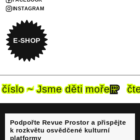
INSTAGRAM
E-SHOP
slo ~ Jsme děti mo
ře
čten
Podpořte Revue Prostor a přispějte
k rozkvětu osvědčené kulturní
platformy