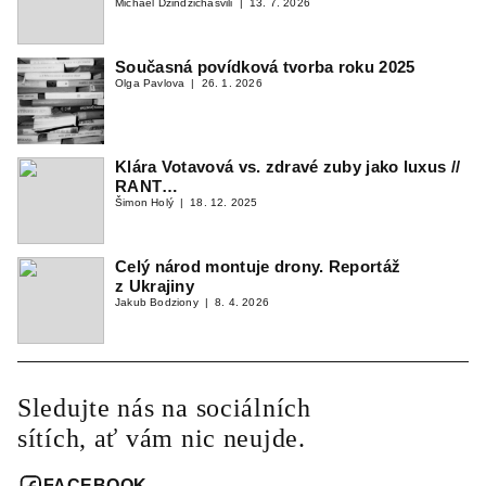
Michael Džindžichašvili
13. 7. 2026
Současná povídková tvorba roku 2025
Olga Pavlova
26. 1. 2026
Klára Votavová vs. zdravé zuby jako luxus //
RANT…
Šimon Holý
18. 12. 2025
Celý národ montuje drony. Reportáž
z Ukrajiny
Jakub Bodziony
8. 4. 2026
Sledujte nás na sociálních
sítích, ať vám nic neujde.
FACEBOOK