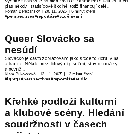
Vysoké školství je na nich závislé. Zahraniční studující, kteří
platí někdy i statisícové školné, totiž financují celé…
Roman Berežanský
28. 11. 2025
6 minut čtení
#perspectives
#reportáže
#vzdělávání
Queer Slovácko sa
nesúdí
Slovácko je často zobrazováno jako srdce folkloru, vína
a tradice. Někde mezi lidovými písněmi, stavbou májky
a pevně…
Klára Pukovcová
13. 11. 2025
13 minut čtení
#lgbtq+
#perspectives
#reportáže
#audio
Křehké podloží kulturní
a klubové scény. Hledání
soudržnosti v časech