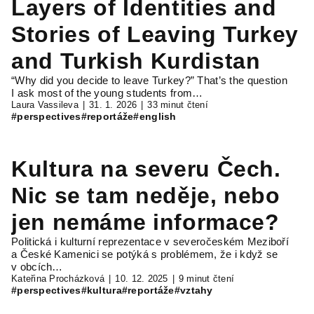
Layers of Identities and
Stories of Leaving Turkey
and Turkish Kurdistan
“Why did you decide to leave Turkey?” That’s the question
I ask most of the young students from…
Laura Vassileva
31. 1. 2026
33 minut čtení
#perspectives
#reportáže
#english
Kultura na severu Čech.
Nic se tam neděje, nebo
jen nemáme informace?
Politická i kulturní reprezentace v severočeském Meziboří
a České Kamenici se potýká s problémem, že i když se
v obcích…
Kateřina Procházková
10. 12. 2025
9 minut čtení
#perspectives
#kultura
#reportáže
#vztahy