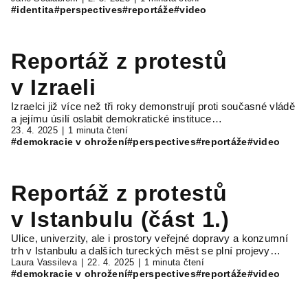
#identita
#perspectives
#reportáže
#video
Reportáž z protestů
v Izraeli
Izraelci již více než tři roky demonstrují proti současné vládě
a jejímu úsilí oslabit demokratické instituce…
23. 4. 2025
1 minuta čtení
#demokracie v ohrožení
#perspectives
#reportáže
#video
Reportáž z protestů
v Istanbulu (část 1.)
Ulice, univerzity, ale i prostory veřejné dopravy a konzumní
trh v Istanbulu a dalších tureckých měst se plní projevy…
Laura Vassileva
22. 4. 2025
1 minuta čtení
#demokracie v ohrožení
#perspectives
#reportáže
#video