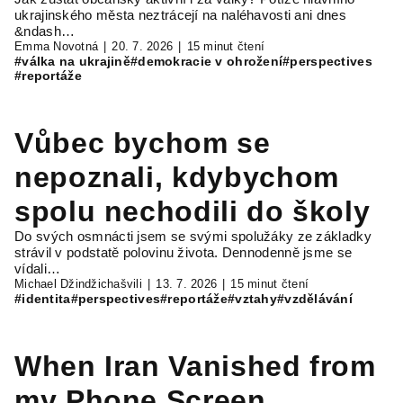
ukrajinského města neztrácejí na naléhavosti ani dnes
&ndash…
Emma Novotná
20. 7. 2026
15 minut čtení
#válka na ukrajině
#demokracie v ohrožení
#perspectives
#reportáže
Vůbec bychom se
nepoznali, kdybychom
spolu nechodili do školy
Do svých osmnácti jsem se svými spolužáky ze základky
strávil v podstatě polovinu života. Dennodenně jsme se
vídali…
Michael Džindžichašvili
13. 7. 2026
15 minut čtení
#identita
#perspectives
#reportáže
#vztahy
#vzdělávání
When Iran Vanished from
my Phone Screen