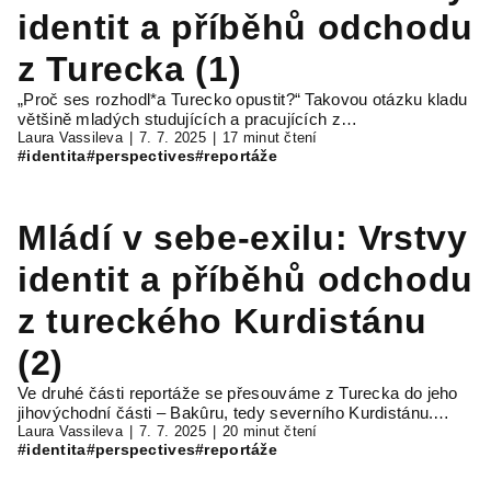
identit a příběhů odchodu
z Turecka (1)
„Proč ses rozhodl*a Turecko opustit?“ Takovou otázku kladu
většině mladých studujících a pracujících z…
Laura Vassileva
7. 7. 2025
17 minut čtení
#identita
#perspectives
#reportáže
Mládí v sebe-exilu: Vrstvy
identit a příběhů odchodu
z tureckého Kurdistánu
(2)
Ve druhé části reportáže se přesouváme z Turecka do jeho
jihovýchodní části – Bakûru, tedy severního Kurdistánu.…
Laura Vassileva
7. 7. 2025
20 minut čtení
#identita
#perspectives
#reportáže