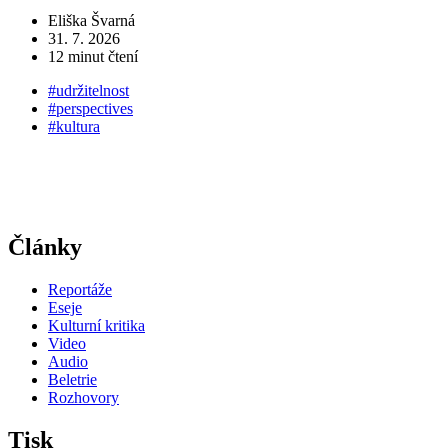
z
Eliška Švarná
31. 7. 2026
12 minut čtení
#udržitelnost
#perspectives
#kultura
Články
Reportáže
Eseje
Kulturní kritika
Video
Audio
Beletrie
Rozhovory
Tisk