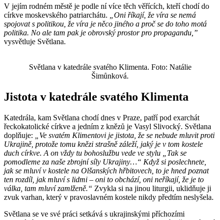
V jejím rodném městě je podle ní více těch věřících, kteří chodí do
církve moskevského patriarchátu.
„Oni říkají, že víra se nemá
spojovat s politikou, že víra je něco jiného a proč se do toho motá
politika. No ale tam pak je obrovský prostor pro propagandu,”
vysvětluje Světlana.
Světlana v katedrále svatého Klimenta. Foto: Natálie
Šimůnková.
Jistota v katedrále svatého Klimenta
Katedrála, kam Světlana chodí dnes v Praze, patří pod exarchát
řeckokatolické církve a jedním z knězů je Vasyl Slivocký. Světlana
doplňuje:
„Ve svatém Klimentovi je jistota, že se nebude mluvit proti
Ukrajině, protože tomu knězi strašně záleží, jaký je v tom kostele
duch církve. A on vždy tu bohoslužbu vede ve stylu „Tak se
pomodleme za naše zbrojní síly Ukrajiny…“ Když si poslechnete,
jak se mluví v kostele na Olšanských hřbitovech, to je hned poznat
ten rozdíl, jak mluví s lidmi
–
oni to obchází, oni neříkají, že je to
válka, tam mluví zamlženě.“
Zvykla si na jinou liturgii, uklidňuje ji
zvuk varhan, který v pravoslavném kostele nikdy předtím neslyšela.
Světlana se ve své práci setkává s ukrajinskými příchozími