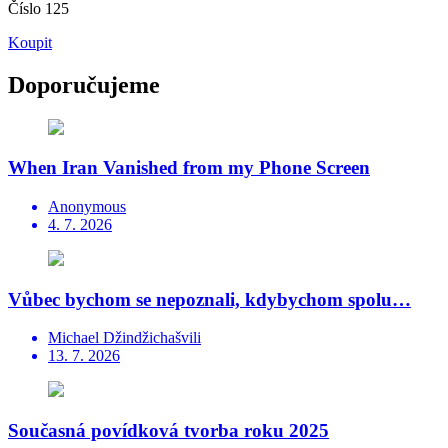
Číslo 125
Koupit
Doporučujeme
When Iran Vanished from my Phone Screen
Anonymous
4. 7. 2026
Vůbec bychom se nepoznali, kdybychom spolu…
Michael Džindžichašvili
13. 7. 2026
Současná povídková tvorba roku 2025