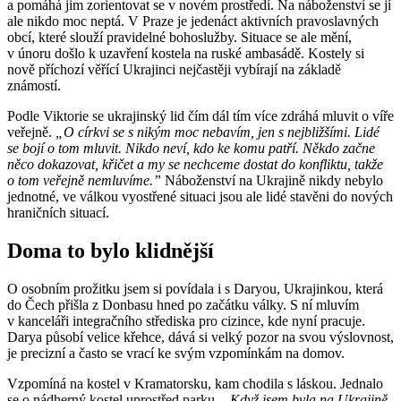
a pomáhá jim zorientovat se v novém prostředí. Na náboženství se jí
ale nikdo moc neptá. V Praze je jedenáct aktivních pravoslavných
obcí, které slouží pravidelné bohoslužby. Situace se ale mění,
v únoru došlo k uzavření kostela na ruské ambasádě. Kostely si
nově příchozí věřící Ukrajinci nejčastěji vybírají na základě
známostí.
Podle Viktorie se ukrajinský lid čím dál tím více zdráhá mluvit o víře
veřejně.
„O církvi se s nikým moc nebavím, jen s nejbližšími. Lidé
se bojí o tom mluvit. Nikdo neví, kdo ke komu patří. Někdo začne
něco dokazovat, křičet a my se nechceme dostat do konfliktu, takže
o tom veřejně nemluvíme.”
Náboženství na Ukrajině nikdy nebylo
jednotné, ve válkou vyostřené situaci jsou ale lidé stavěni do nových
hraničních situací.
Doma to bylo klidnější
O osobním prožitku jsem si povídala i s Daryou, Ukrajinkou, která
do Čech přišla z Donbasu hned po začátku války. S ní mluvím
v kanceláři integračního střediska pro cizince, kde nyní pracuje.
Darya působí velice křehce, dává si velký pozor na svou výslovnost,
je precizní a často se vrací ke svým vzpomínkám na domov.
Vzpomíná na kostel v Kramatorsku, kam chodila s láskou. Jednalo
se o nádherný kostel uprostřed parku.
„Když jsem byla na Ukrajině,