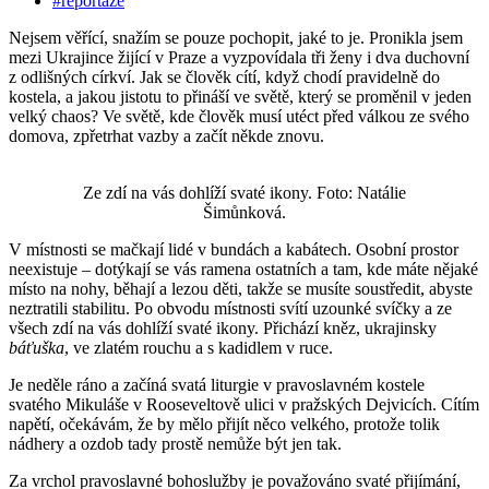
#reportáže
Nejsem věřící, snažím se pouze pochopit, jaké to je. Pronikla jsem
mezi Ukrajince žijící v Praze a vyzpovídala tři ženy i dva duchovní
z odlišných církví. Jak se člověk cítí, když chodí pravidelně do
kostela, a jakou jistotu to přináší ve světě, který se proměnil v jeden
velký chaos? Ve světě, kde člověk musí utéct před válkou ze svého
domova, zpřetrhat vazby a začít někde znovu.
Ze zdí na vás dohlíží svaté ikony. Foto: Natálie
Šimůnková.
V místnosti se mačkají lidé v bundách a kabátech. Osobní prostor
neexistuje – dotýkají se vás ramena ostatních a tam, kde máte nějaké
místo na nohy, běhají a lezou děti, takže se musíte soustředit, abyste
neztratili stabilitu. Po obvodu místnosti svítí uzounké svíčky a ze
všech zdí na vás dohlíží svaté ikony. Přichází kněz, ukrajinsky
báťuška
, ve zlatém rouchu a s kadidlem v ruce.
Je neděle ráno a začíná svatá liturgie v pravoslavném kostele
svatého Mikuláše v Rooseveltově ulici v pražských Dejvicích. Cítím
napětí, očekávám, že by mělo přijít něco velkého, protože tolik
nádhery a ozdob tady prostě nemůže být jen tak.
Za vrchol pravoslavné bohoslužby je považováno svaté přijímání,