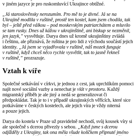
v jiném jazyce je pro ruskomluvící Ukrajince obtížné.
„Já staroslověnsky nerozumím. Pro mě to je divné. Já se na
Ukrajině modlila v ruštině, prostě ten kostel, kam jsem chodila, tak
byl
–
ještě před válkou
–
pod moskevským patriarchátem a mluvilo
se tam rusky. Dnes už kážou v ukrajinštině, ani biskup se nezměnil,
jen jazyk,”
vysvětluje. Darya dnes už kromě ukrajinštiny zvládá
i češtinu, ale přiznává, že ruština je pro lidi z východu součástí jejich
identity.
„Já jsem se vyjadřovala v ruštině, náš mozek funguje
v ruštině, když chceš něco rychle vysvětlit, tak to jasně řekneš
v ruštině,”
prozrazuje.
Vztah k víře
Společné setkávání v církvi, je jednou z cest, jak uprchlíkům pomoci
najít nové sociální vazby a nenechat je
vlát v prostoru
. Každý
migrantský příběh je ale jiný a nedá se generalizovat či
předpokládat. Tak je to i v případě ukrajinských věřících, které sice
potkáváme v českých kostelech, ale jejich víra je vždy niterná
a pouze jejich.
Darya do kostela v Praze už pravidelně nechodí, svůj kousek víry si
ale společně s dcerou přivezly s sebou.
„Když jsme s dcerou
odjížděly z Ukrajiny, tak ona měla všude kolíčkem připnuté jméno