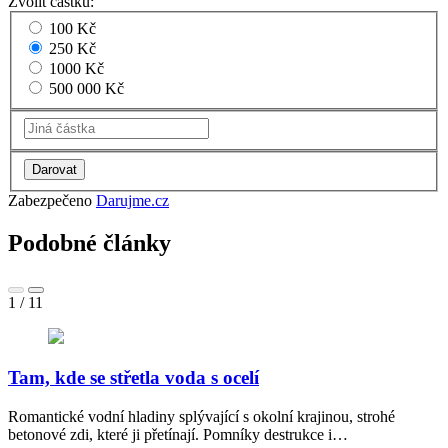
Zvolit částku:
100 Kč
250 Kč
1000 Kč
500 000 Kč
Zabezpečeno
Darujme.cz
Podobné články
1
/
11
Tam, kde se střetla voda s ocelí
Romantické vodní hladiny splývající s okolní krajinou, strohé
betonové zdi, které ji přetínají. Pomníky destrukce i…
„