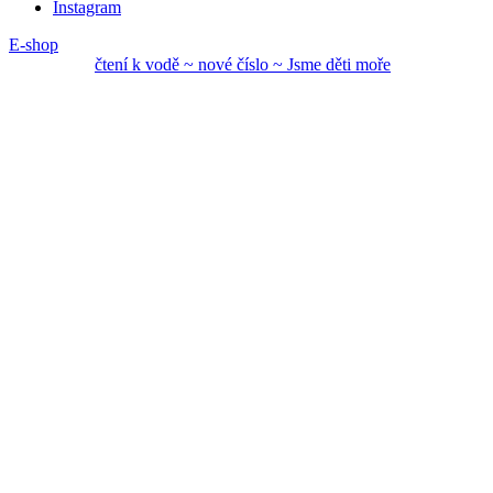
Instagram
E-shop
čtení k vodě ~ nové
číslo ~ Jsme děti mo
ře