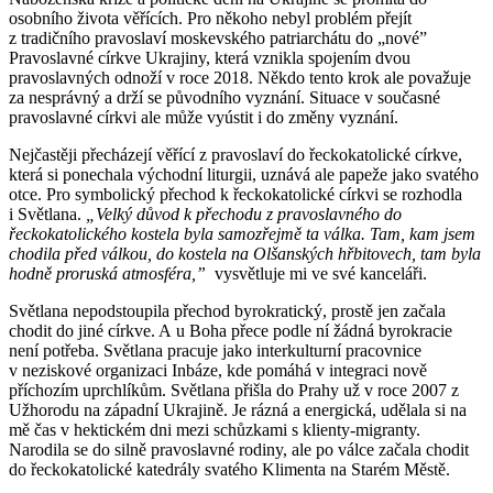
osobního života věřících. Pro někoho nebyl problém přejít
z tradičního pravoslaví moskevského patriarchátu do „nové”
Pravoslavné církve Ukrajiny, která vznikla spojením dvou
pravoslavných odnoží v roce 2018. Někdo tento krok ale považuje
za nesprávný a drží se původního vyznání. Situace v současné
pravoslavné církvi ale může vyústit i do změny vyznání.
Nejčastěji přecházejí věřící z pravoslaví do řeckokatolické církve,
která si ponechala východní liturgii, uznává ale papeže jako svatého
otce. Pro symbolický přechod k řeckokatolické církvi se rozhodla
i Světlana.
„Velký důvod k přechodu z pravoslavného do
řeckokatolického kostela byla samozřejmě ta válka. Tam, kam jsem
chodila před válkou, do kostela na Olšanských hřbitovech, tam byla
hodně proruská atmosféra,”
vysvětluje mi ve své kanceláři.
Světlana nepodstoupila přechod byrokratický, prostě jen začala
chodit do jiné církve. A u Boha přece podle ní žádná byrokracie
není potřeba. Světlana pracuje jako interkulturní pracovnice
v neziskové organizaci Inbáze, kde pomáhá v integraci nově
příchozím uprchlíkům. Světlana přišla do Prahy už v roce 2007
z
Užhorodu na západní Ukrajině. Je rázná a energická, udělala si na
mě čas v hektickém dni mezi schůzkami s klienty-migranty.
Narodila se do silně pravoslavné rodiny, ale po válce začala chodit
do řeckokatolické katedrály svatého Klimenta na Starém Městě.