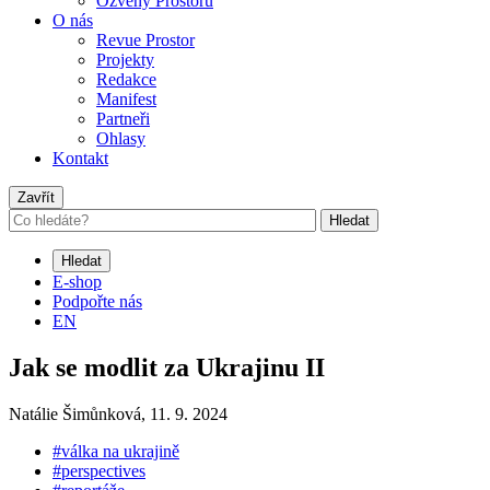
Ozvěny Prostoru
O nás
Revue Prostor
Projekty
Redakce
Manifest
Partneři
Ohlasy
Kontakt
Zavřít
Hledat
Hledat
E-shop
Podpořte nás
EN
Jak se modlit za Ukrajinu II
Natálie Šimůnková,
11. 9. 2024
#válka na ukrajině
#perspectives