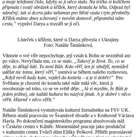
a moje telefonní číslo, kdyby se jí něco stalo. Na tričko si kolíčkem
připnula i svatý obrázek a křížek, který dostala ke křtu. Odjezd byl
náročný, tak si dcera jako talisman pro štěstí vzala i tyto předměty.
Křížek máme dnes schovaný v novém domově, připomíná nám
cestu,”
vypráví Darya a rozzáří se jí oči.
Lísteček s křížem, které si Darya přivezla z Ukrajiny.
Foto: Natálie Šimůnková.
Viktorie o své víře nepochybuje, její vztah k Bohu se nezměnil ani
po válce. Nevyčítala mu, co se stalo.
„Takový je život. To, co se
děje, to dělají lidé. To není Bůh. Kdo věří, ten je silnější, nemůžeš
udělat nic tomu, který věří,”
usmívá se během našeho rozhovoru.
„Když nevíš kudy kam, vejdeš do kostela
–
a je ti dobře!”
Pro
Světlanu je chození do kostela také stále milá věc, která ji
osvobozuje od toho, co se ve světě děje:
„Já si myslím, že Bůh je
jeden jedinej, ale každá kultura ho nazývá jinak. A je dobré v něco
věřit. Hlavně v něco věřit.”
Natálie Šimůnková vystudovala kulturní žurnalistiku na FSV UK.
Během studií pracovala ve Švandově divadle a v Knihovně Václava
Havla. Po dokončení magisterského programu absolvovala stáž
v Českém centru v Káhiře. Momentálně pracuje jako produkční
v kulturním centru Tvůrčí dům Elišky Peškové. Příběh pravoslavné