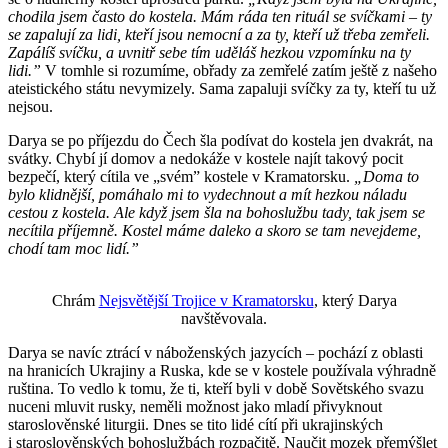
chodila jsem často do kostela. Mám ráda ten rituál se svíčkami
–
ty
se zapalují za lidi, kteří jsou nemocní a za ty, kteří už třeba zemřeli.
Zapálíš svíčku, a uvnitř sebe tím uděláš hezkou vzpomínku na ty
lidi.”
V tomhle si rozumíme, obřady za zemřelé zatím ještě z našeho
ateistického státu nevymizely. Sama zapaluji svíčky za ty, kteří tu už
nejsou.
Darya se po příjezdu do Čech šla podívat do kostela jen dvakrát, na
svátky. Chybí jí domov a nedokáže v kostele najít takový pocit
bezpečí, který cítila ve „svém” kostele v Kramatorsku.
„Doma to
bylo klidnější, pomáhalo mi to vydechnout a mít hezkou náladu
cestou z kostela. Ale když jsem šla na bohoslužbu tady, tak jsem se
necítila příjemně. Kostel máme daleko a skoro se tam nevejdeme,
chodí tam moc lidí.”
Chrám
Nejsvětější Trojice v Kramatorsku
, který Darya
navštěvovala.
Darya se navíc ztrácí v náboženských jazycích – pochází z oblasti
na hranicích Ukrajiny a Ruska, kde se v kostele používala výhradně
ruština. To vedlo k tomu, že ti, kteří byli v době Sovětského svazu
nuceni mluvit rusky, neměli možnost jako mladí přivyknout
staroslověnské liturgii. Dnes se tito lidé cítí při ukrajinských
i staroslověnských bohoslužbách rozpačitě. Naučit mozek přemýšlet