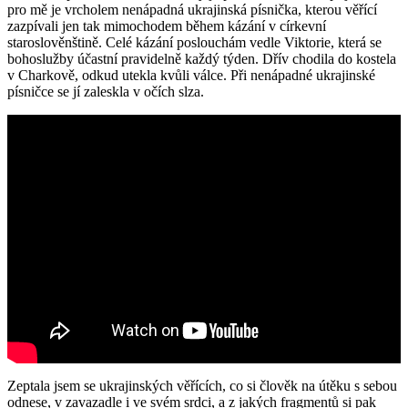
pro mě je vrcholem nenápadná ukrajinská písnička, kterou věřící
zazpívali jen tak mimochodem během kázání v církevní
staroslověnštině. Celé kázání poslouchám vedle Viktorie, která se
bohoslužby účastní pravidelně každý týden. Dřív chodila do kostela
v Charkově, odkud utekla kvůli válce. Při nenápadné ukrajinské
písničce se jí zaleskla v očích slza.
Zeptala jsem se ukrajinských věřících, co si člověk na útěku s sebou
odnese, v zavazadle i ve svém srdci, a z jakých fragmentů si pak