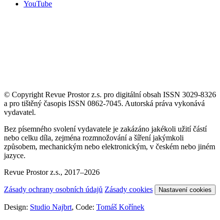
YouTube
© Copyright Revue Prostor z.s. pro digitální obsah ISSN 3029-8326
a pro tištěný časopis ISSN 0862-7045. Autorská práva vykonává
vydavatel.
Bez písemného svolení vydavatele je zakázáno jakékoli užití částí
nebo celku díla, zejména rozmnožování a šíření jakýmkoli
způsobem, mechanickým nebo elektronickým, v českém nebo jiném
jazyce.
Revue Prostor z.s., 2017–2026
Zásady ochrany osobních údajů
Zásady cookies
Nastavení cookies
Design:
Studio Najbrt
, Code:
Tomáš Kořínek