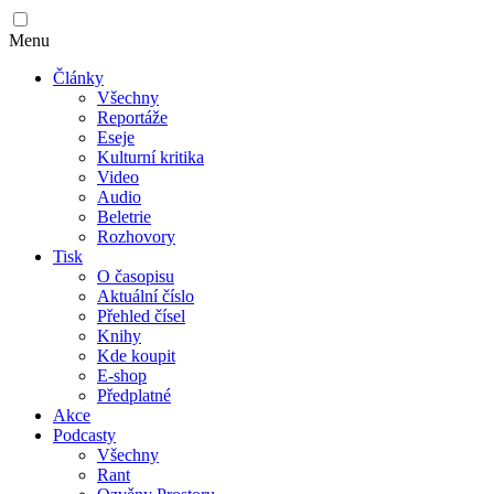
Menu
Články
Všechny
Reportáže
Eseje
Kulturní kritika
Video
Audio
Beletrie
Rozhovory
Tisk
O časopisu
Aktuální číslo
Přehled čísel
Knihy
Kde koupit
E-shop
Předplatné
Akce
Podcasty
Všechny
Rant