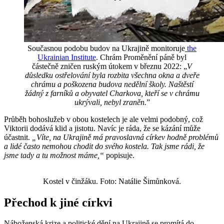
Současnou podobu budov na Ukrajině monitoruje
the
Ukrainian Institute
. Chrám Proměnění páně byl
částečně zničen ruským útokem v březnu 2022: „
V
důsledku ostřelování byla rozbita všechna okna a dveře
chrámu a poškozena budova nedělní školy. Naštěstí
žádný z farníků a obyvatel Charkova, kteří se v chrámu
ukrývali, nebyl zraněn.
”
Průběh bohoslužeb v obou kostelech je ale velmi podobný, což
Viktorii dodává klid a jistotu. Navíc je ráda, že se kázání může
účastnit.
„Víte, na Ukrajině má pravoslavná církev hodně problémů
a lidé často nemohou chodit do svého kostela. Tak jsme rádi, že
jsme tady a tu možnost máme,“
popisuje.
Kostel v činžáku. Foto: Natálie Šimůnková.
Přechod k jiné církvi
Náboženská krize a politické dění na Ukrajině se promítá do