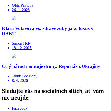
Olga Pavlova
26. 1. 2026
Klára Votavová vs. zdravé zuby jako luxus //
RANT…
Šimon Holý
18. 12. 2025
Celý národ montuje drony. Reportáž z Ukrajiny
Jakub Bodziony
8. 4. 2026
Sledujte nás na sociálních sítích, ať vám
nic neujde.
Facebook