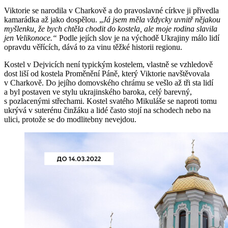
Viktorie se narodila v Charkově a do pravoslavné církve ji přivedla
kamarádka až jako dospělou. „
Já jsem měla vždycky uvnitř nějakou
myšlenku, že bych chtěla chodit do kostela, ale moje rodina slavila
jen Velikonoce.“
Podle jejích slov je na východě Ukrajiny málo lidí
opravdu věřících, dává to za vinu těžké historii regionu.
Kostel v Dejvicích není typickým kostelem, vlastně se vzhledově
dost liší od kostela Proměnění Páně, který Viktorie navštěvovala
v Charkově. Do jejího domovského chrámu se vešlo až tři sta lidí
a byl postaven ve stylu ukrajinského baroka, celý barevný,
s pozlacenými střechami. Kostel svatého Mikuláše se naproti tomu
ukrývá v suterénu činžáku a lidé často stojí na schodech nebo na
ulici, protože se do modlitebny nevejdou.