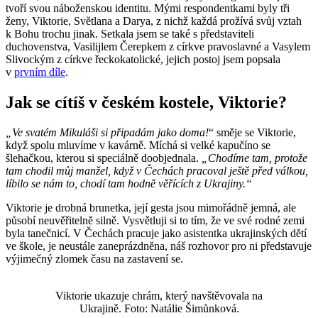
tvoří svou náboženskou identitu. Mými respondentkami byly tři
ženy, Viktorie, Světlana a Darya, z nichž každá prožívá svůj vztah
k Bohu trochu jinak. Setkala jsem se také s představiteli
duchovenstva, Vasilijlem Čerepkem z církve pravoslavné a Vasylem
Slivockým z církve řeckokatolické, jejich postoj jsem popsala
v
prvním díle
.
Jak se cítíš v českém kostele, Viktorie?
„Ve svatém Mikuláši si připadám jako doma!
“ směje se Viktorie,
když spolu mluvíme v kavárně. Míchá si velké kapučíno se
šlehačkou, kterou si speciálně doobjednala.
„Chodíme tam, protože
tam chodil můj manžel, když v Čechách pracoval ještě před válkou,
líbilo se nám to, chodí tam hodně věřících z Ukrajiny.“
Viktorie je drobná brunetka, její gesta jsou mimořádně jemná, ale
působí neuvěřitelně silně. Vysvětluji si to tím, že ve své rodné zemi
byla tanečnicí. V Čechách pracuje jako asistentka ukrajinských dětí
ve škole, je neustále zaneprázdněna, náš rozhovor pro ni představuje
výjimečný zlomek času na zastavení se.
Viktorie ukazuje chrám, který navštěvovala na
Ukrajině. Foto: Natálie Šimůnková.