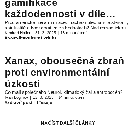
gamifikace
každodennosti v díle
Proč americká literární mládež nachází útěchu v post-ironii,
Matthewa Davise
spiritualitě a konzervativních hodnotách? Nad romantickou…
Kindred Haller
31. 3. 2025
13 minut čtení
#post-lit
#kulturní kritika
Xanax, obousečná zbraň
proti environmentální
úzkosti
Co mají společného Neurol, klimatický žal a antropocén?
Ivan Loginov
12. 3. 2025
14 minut čtení
#zdraví
#post-lit
#eseje
NAČÍST DALŠÍ ČLÁNKY