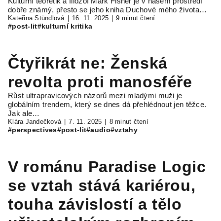
Kulturní teoretik a filozof Mark Fisher je v našem prostředí
dobře známý, přesto se jeho kniha Duchové mého života…
Kateřina Stündlová
16. 11. 2025
9 minut čtení
#post-lit
#kulturní kritika
Čtyřikrát ne: Ženská
revolta proti manosféře
Růst ultrapravicových názorů mezi mladými muži je
globálním trendem, který se dnes dá přehlédnout jen těžce.
Jak ale…
Klára Jandečková
7. 11. 2025
8 minut čtení
#perspectives
#post-lit
#audio
#vztahy
V románu Paradise Logic
se vztah stává kariérou,
touha závislostí a tělo