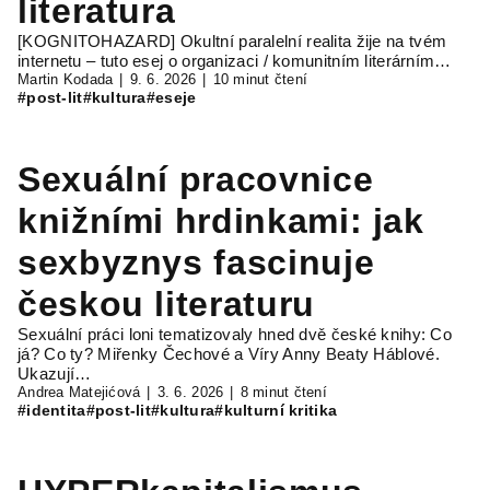
literatura
[KOGNITOHAZARD] Okultní paralelní realita žije na tvém
internetu – tuto esej o organizaci / komunitním literárním…
Martin Kodada
9. 6. 2026
10 minut čtení
#post-lit
#kultura
#eseje
Sexuální pracovnice
knižními hrdinkami: jak
sexbyznys fascinuje
českou literaturu
Sexuální práci loni tematizovaly hned dvě české knihy: Co
já? Co ty? Miřenky Čechové a Víry Anny Beaty Háblové.
Ukazují…
Andrea Matejićová
3. 6. 2026
8 minut čtení
#identita
#post-lit
#kultura
#kulturní kritika