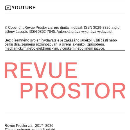
YOUTUBE
© Copyright Revue Prostor z.s. pro digitální obsah ISSN 3029-8326 a pro
tištěný časopis ISSN 0862-7045. Autorská práva vykonává vydavatel.
Bez písemného svolení vydavatele je zakázáno jakékoli užití částí nebo
celku díla, zejména rozmnožování a šíření jakýmkoli způsobem,
mechanickým nebo elektronickým, v českém nebo jiném jazyce.
Revue Prostor z.s., 2017–2026
Zásady ochrany osobních údajů