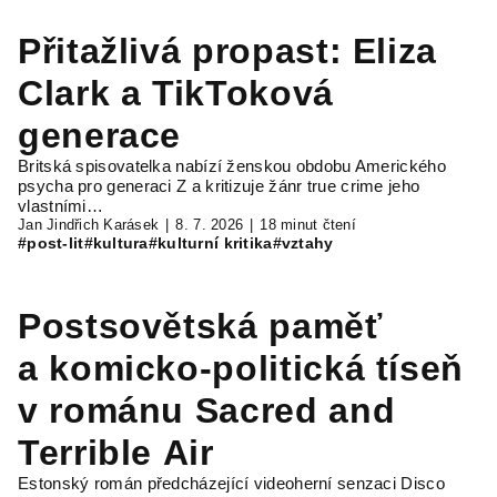
Přitažlivá propast: Eliza
Clark a TikToková
generace
Britská spisovatelka nabízí ženskou obdobu Amerického
psycha pro generaci Z a kritizuje žánr true crime jeho
vlastními…
Jan Jindřich Karásek
8. 7. 2026
18 minut čtení
#post-lit
#kultura
#kulturní kritika
#vztahy
Postsovětská paměť
a komicko-politická tíseň
v románu Sacred and
Terrible Air
Estonský román předcházející videoherní senzaci Disco