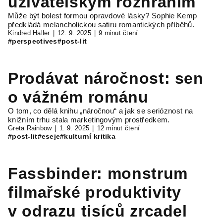
uživatelským rozhraním
Může být bolest formou opravdové lásky? Sophie Kemp
předkládá melancholickou satiru romantických příběhů.
Kindred Haller
12. 9. 2025
9 minut čtení
#perspectives
#post-lit
Prodávat náročnost: sen
o vážném románu
O tom, co dělá knihu „náročnou“ a jak se serióznost na
knižním trhu stala marketingovým prostředkem.
Greta Rainbow
1. 9. 2025
12 minut čtení
#post-lit
#eseje
#kulturní kritika
Fassbinder: monstrum
filmařské produktivity
v odrazu tisíců zrcadel