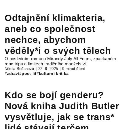
Odtajnění klimakteria,
aneb co společnost
nechce, abychom
věděly*i o svých tělech
O posledním románu Mirandy July All Fours, zpackaném
road tripu a limitech tradičního manželství
Nikola Bečanová
22. 6. 2025
9 minut čtení
#zdraví
#post-lit
#kulturní kritika
Kdo se bojí genderu?
Nová kniha Judith Butler
vysvětluje, jak se trans*
lidé stávají terčem