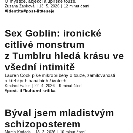
O mystice, abjekci a upírské touze.
Zuzana Žabková
13. 5. 2026
12 minut čtení
#identita
#post-lit
#eseje
Sex Goblin: ironické
citlivé monstrum
z Tumblru hledá krásu ve
všední intimitě
Lauren Cook píše mikropříběhy o touze, zamilovanosti
a křehkých banálních životech.
Kindred Haller
22. 4. 2026
9 minut čtení
#post-lit
#kulturní kritika
Býval jsem mladistvým
schizoposterem
Martin Kodada
18. 3. 2026
10 minut čtení