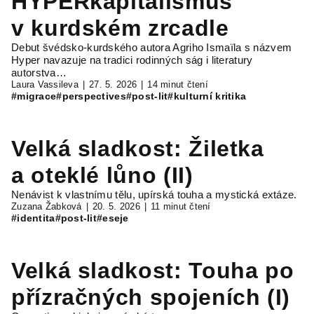
HYPERkapitalismus
v kurdském zrcadle
Debut švédsko-kurdského autora Agriho Ismaïla s názvem
Hyper navazuje na tradici rodinných ság i literatury
autorstva…
Laura Vassileva
27. 5. 2026
14 minut čtení
#migrace
#perspectives
#post-lit
#kulturní kritika
Velká sladkost: Žiletka
a oteklé lůno (II)
Nenávist k vlastnímu tělu, upírská touha a mystická extáze.
Zuzana Žabková
20. 5. 2026
11 minut čtení
#identita
#post-lit
#eseje
Velká sladkost: Touha po
přízračných spojeních (I)