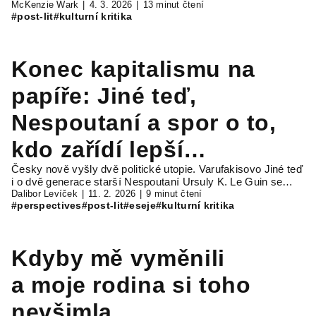
McKenzie Wark
4. 3. 2026
13 minut čtení
#post-lit
#kulturní kritika
Konec kapitalismu na
papíře: Jiné teď,
Nespoutaní a spor o to,
kdo zařídí lepší
Česky nově vyšly dvě politické utopie. Varufakisovo Jiné teď
budoucnost
i o dvě generace starší Nespoutaní Ursuly K. Le Guin se…
Dalibor Levíček
11. 2. 2026
9 minut čtení
#perspectives
#post-lit
#eseje
#kulturní kritika
Kdyby mě vyměnili
a moje rodina si toho
nevšimla