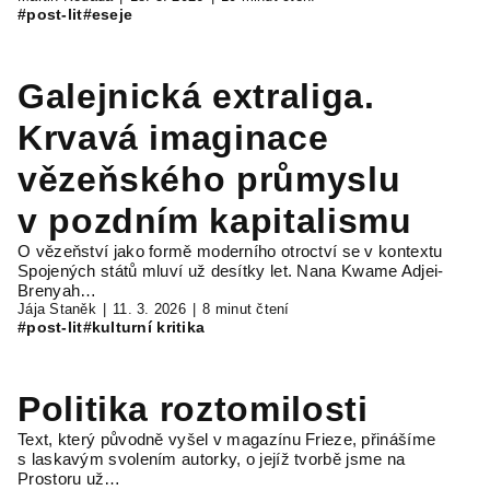
#post-lit
#eseje
Galejnická extraliga.
Krvavá imaginace
vězeňského průmyslu
v pozdním kapitalismu
O vězeňství jako formě moderního otroctví se v kontextu
Spojených států mluví už desítky let. Nana Kwame Adjei-
Brenyah…
Jája Staněk
11. 3. 2026
8 minut čtení
#post-lit
#kulturní kritika
Politika roztomilosti
Text, který původně vyšel v magazínu Frieze, přinášíme
s laskavým svolením autorky, o jejíž tvorbě jsme na
Prostoru už…