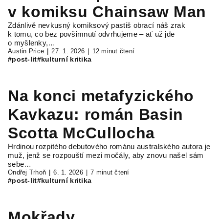
v komiksu Chainsaw Man
Zdánlivě nevkusný komiksový pastiš obrací náš zrak
k tomu, co bez povšimnutí odvrhujeme – ať už jde
o myšlenky,…
Austin Price
27. 1. 2026
12 minut čtení
#post-lit
#kulturní kritika
Na konci metafyzického
Kavkazu: román Basin
Scotta McCullocha
Hrdinou rozpitého debutového románu australského autora je
muž, jenž se rozpouští mezi močály, aby znovu našel sám
sebe…
Ondřej Trhoň
6. 1. 2026
7 minut čtení
#post-lit
#kulturní kritika
Mokřady