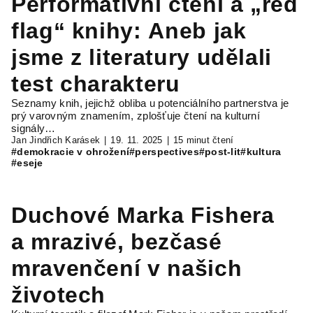
Performativní čtení a „red
flag“ knihy: Aneb jak
jsme z literatury udělali
test charakteru
Seznamy knih, jejichž obliba u potenciálního partnerstva je
prý varovným znamením, zplošťuje čtení na kulturní
signály…
Jan Jindřich Karásek
19. 11. 2025
15 minut čtení
#demokracie v ohrožení
#perspectives
#post-lit
#kultura
#eseje
Duchové Marka Fishera
a mrazivé, bezčasé
mravenčení v našich
životech