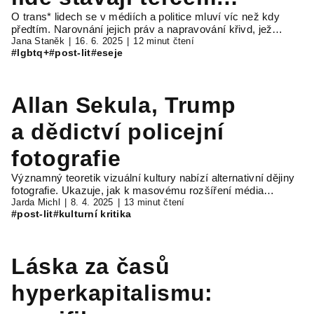
O trans* lidech se v médiích a politice mluví víc než kdy
kulturních válek
předtím. Narovnání jejich práv a napravování křivd, jež…
Jana Staněk
16. 6. 2025
12 minut čtení
#lgbtq+
#post-lit
#eseje
Allan Sekula, Trump
a dědictví policejní
fotografie
Významný teoretik vizuální kultury nabízí alternativní dějiny
fotografie. Ukazuje, jak k masovému rozšíření média…
Jarda Michl
8. 4. 2025
13 minut čtení
#post-lit
#kulturní kritika
Láska za časů
hyperkapitalismu: