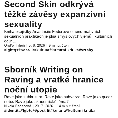
Second Skin odkrývá
těžké závěsy expanzivní
sexuality
Kniha esejistky Anastasiie Fedorové o nenormativních
sexuálních praktikách je plná smyslových vjemů i kulturních
dějin,…
Ondřej Trhoň
5. 8. 2026
9 minut čtení
#lgbtq+
#post-lit
#kultura
#kulturní kritika
#vztahy
Sborník Writing on
Raving a vratké hranice
noční utopie
Rave jako subkultura. Rave jako subverze. Rave jako queer
nebe. Rave jako akademické téma?
Nikola Bečanová
29. 7. 2026
14 minut čtení
#identita
#lgbtq+
#post-lit
#kultura
#kulturní kritika