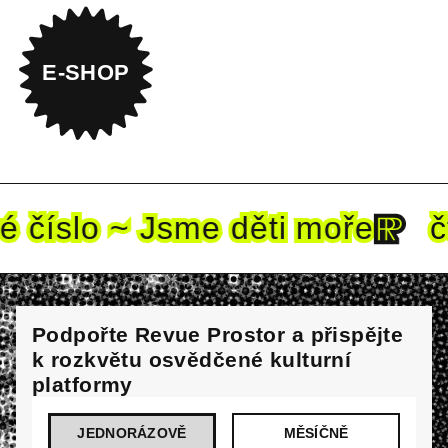
E-SHOP
číslo ~ Jsme děti mo
ře
čte
Podpořte Revue Prostor a přispějte
k rozkvětu osvědčené kulturní
platformy
JEDNORÁZOVĚ
MĚSÍČNĚ