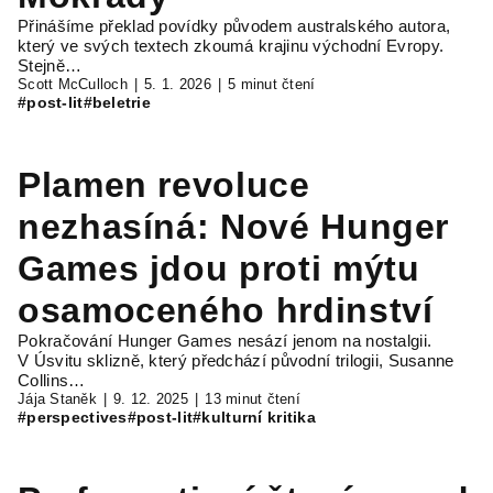
Přinášíme překlad povídky původem australského autora,
který ve svých textech zkoumá krajinu východní Evropy.
Stejně…
Scott McCulloch
5. 1. 2026
5 minut čtení
#post-lit
#beletrie
Plamen revoluce
nezhasíná: Nové Hunger
Games jdou proti mýtu
osamoceného hrdinství
Pokračování Hunger Games nesází jenom na nostalgii.
V Úsvitu sklizně, který předchází původní trilogii, Susanne
Collins…
Jája Staněk
9. 12. 2025
13 minut čtení
#perspectives
#post-lit
#kulturní kritika