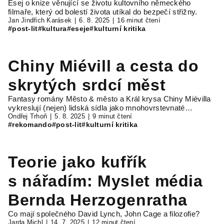
Esej o knize věnující se životu kultovního německého
filmaře, který od bolestí života utíkal do bezpečí střižny.
Jan Jindřich Karásek
6. 8. 2025
16 minut čtení
#post-lit
#kultura
#eseje
#kulturní kritika
Chiny Miévill a cesta do
skrytých srdcí měst
Fantasy romány Město & město a Král krysa Chiny Miévilla
vykreslují (nejen) lidská sídla jako mnohovrstevnaté…
Ondřej Trhoň
5. 8. 2025
9 minut čtení
#rekomando
#post-lit
#kulturní kritika
Teorie jako kufřík
s nářadím: Myslet média
Bernda Herzogenratha
Co mají společného David Lynch, John Cage a filozofie?
Jarda Michl
14. 7. 2025
12 minut čtení