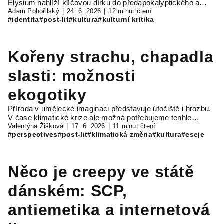
Elysium nahlíží klíčovou dírku do předapokalyptického a…
Adam Pohořilský
24. 6. 2026
12 minut čtení
#identita
#post-lit
#kultura
#kulturní kritika
Kořeny strachu, chapadla
slasti: možnosti
ekogotiky
Příroda v umělecké imaginaci představuje útočiště i hrozbu.
V čase klimatické krize ale možná potřebujeme tenhle…
Valentýna Žišková
17. 6. 2026
11 minut čtení
#perspectives
#post-lit
#klimatická změna
#kultura
#eseje
Něco je creepy ve státě
dánském: SCP,
antiemetika a internetová