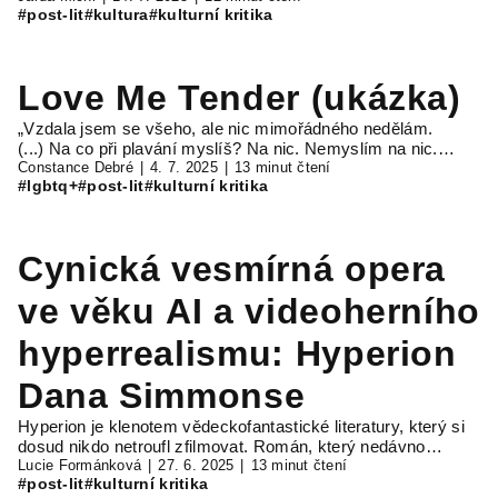
#post-lit
#kultura
#kulturní kritika
Love Me Tender (ukázka)
„Vzdala jsem se všeho, ale nic mimořádného nedělám.
(...) Na co při plavání myslíš? Na nic. Nemyslím na nic.…
Constance Debré
4. 7. 2025
13 minut čtení
#lgbtq+
#post-lit
#kulturní kritika
Cynická vesmírná opera
ve věku AI a videoherního
hyperrealismu: Hyperion
Dana Simmonse
Hyperion je klenotem vědeckofantastické literatury, který si
dosud nikdo netroufl zfilmovat. Román, který nedávno…
Lucie Formánková
27. 6. 2025
13 minut čtení
#post-lit
#kulturní kritika