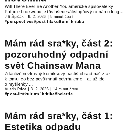
Will There Ever Be Another You americké spisovatelky
Patricie Lockwood je třistašedesátistupňový román o long…
Jiří Špičák
9. 2. 2026
8 minut čtení
#perspectives
#post-lit
#kulturní kritika
Mám rád sra*ky, část 2:
pozoruhodný odpadní
svět Chainsaw Mana
Zdánlivě nevkusný komiksový pastiš obrací náš zrak
k tomu, co bez povšimnutí odvrhujeme – ať už jde
o myšlenky,…
Austin Price
3. 2. 2026
14 minut čtení
#post-lit
#kulturní kritika
#beletrie
Mám rád sra*ky, část 1:
Estetika odpadu