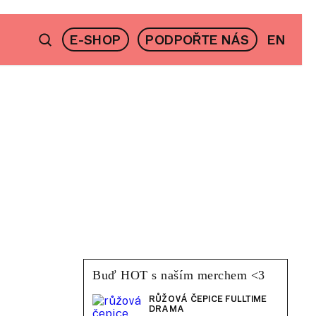
E-SHOP
PODPOŘTE NÁS
EN
Buď HOT s naším merchem <3
RŮŽOVÁ ČEPICE FULLTIME
DRAMA