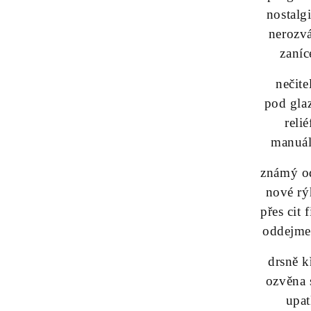
nostalg
nerozv
zaníc
nečite
pod gla
reli
manuál
známý o
nové rý
přes cit 
oddejme
drsně k
ozvěna 
upat