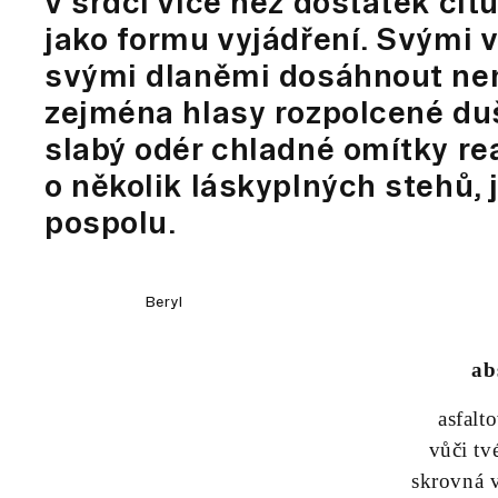
v srdci více než dostatek cit
jako formu vyjádření. Svými v
svými dlaněmi dosáhnout nemů
zejména hlasy rozpolcené duš
slabý odér chladné omítky rea
o několik láskyplných stehů, 
pospolu.
Beryl
ab
asfalt
vůči tv
skrovná 