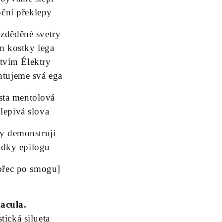
oční překlepy
 zděděné svetry
m kostky lega
tvím Élektry
ntujeme svá ega
sta mentolová
 lepivá slova
dy demonstruji
ádky epilogu
 přec po smogu]
acula.
tická silueta