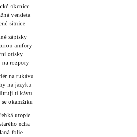
ické okenice
ážná vendeta
ené sítnice
lné zápisky
zurou amfory
éfní otisky
 na rozpory
dér na rukávu
hy na jazyku
filtruji ti kávu
 se okamžiku
řehká utopie
starého echa
laná folie