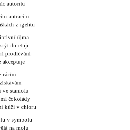
jíc autoritu
itu antracitu
škách z igelitu
riptivní újma
krýt do etuje
ní prodlévání
e akceptuje
ztrácím
ezískávám
i ve staniolu
 mi čokolády
i kůži v chloru
olu v symbolu
vělá na molu