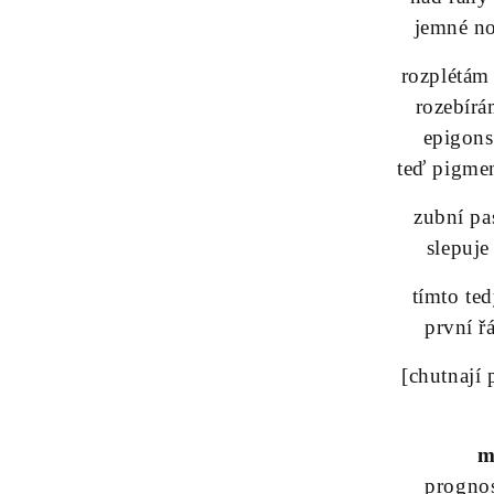
jemné n
rozplétám
rozebírá
epigons
teď pigme
zubní pa
slepuje
tímto te
první ř
[chutnají
m
prognos