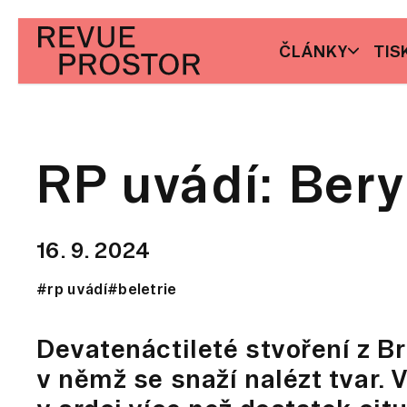
ČLÁNKY
TIS
RP uvádí: Bery
16. 9. 2024
#rp uvádí
#beletrie
Devatenáctileté stvoření z Br
v němž se snaží nalézt tvar. 