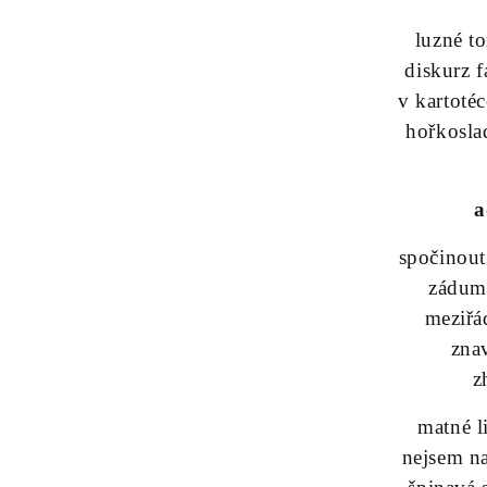
luzné t
diskurz f
v kartoté
hořkosl
a
spočinout
zádumč
meziřá
zna
z
matné l
nejsem na