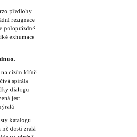
orzo předlohy
ádní rezignace
ce poloprázdné
adké exhumace
dnuo.
 na cizím klíně
ivá spirála
dky dialogu
vená jest
hýralá
isty katalogu
 ně dosti zralá