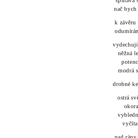
špinavá s
nač bych 
k závěru
odumírá
vydechuj
něžná l
potenc
modrá 
drobné ke
ostrá s
okor
vybledn
vyčít
nad rány