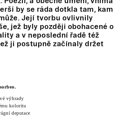
u. Poezii, a obecně umění, vnímá
erši by se ráda dotkla tam, kam
že. Její tvorbu ovlivnily
e, jež byly později obohacené o
lity a v neposlední řadě též
jež ji postupně začínaly držet
sorbeo.
ové výhrady
ému koloritu
vágní deputace