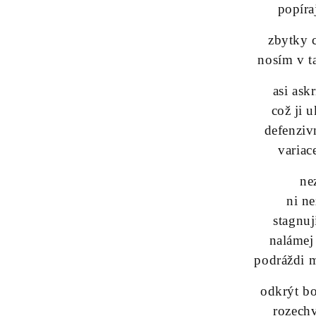
popíra
zbytky c
nosím v ta
asi ask
což ji u
defenziv
variac
ne
ni n
stagnuj
nalámej
podráždi m
odkrýt b
rozech