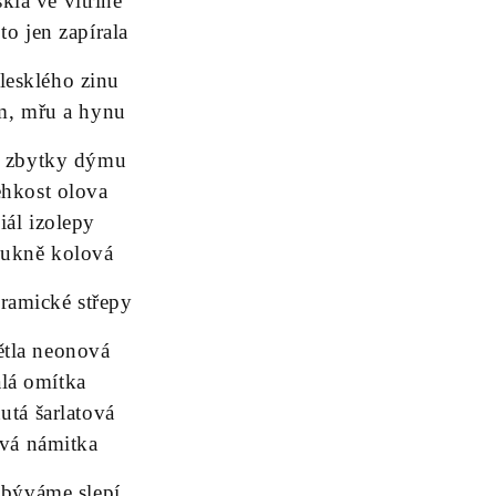
kla ve vitríně
to jen zapírala
 lesklého zinu
m, mřu a hynu
i zbytky dýmu
ehkost olova
iál izolepy
sukně kolová
ramické střepy
větla neonová
alá omítka
utá šarlatová
avá námitka
 býváme slepí