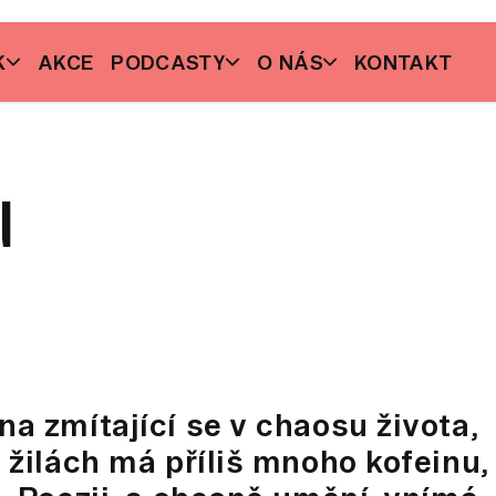
K
AKCE
PODCASTY
O NÁS
KONTAKT
l
na zmítající se v chaosu života,
V žilách má příliš mnoho kofeinu,