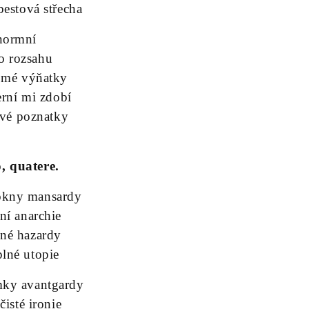
bestová střecha
normní
o rozsahu
mé výňatky
erní mi zdobí
ové poznatky
o, quatere.
okny mansardy
ní anarchie
plné hazardy
iplné utopie
mky avantgardy
čisté ironie