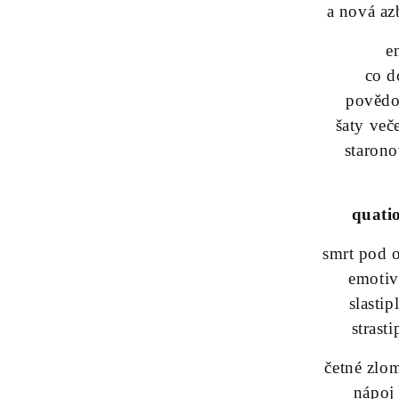
a nová az
e
co d
povědo
šaty več
staron
quati
smrt pod 
emotiv
slasti
strast
četné zlo
nápoj 