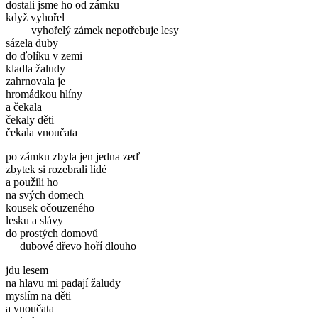
dostali jsme ho od zámku
když vyhořel
vyhořelý zámek nepotřebuje lesy
sázela duby
do ďolíku v zemi
kladla žaludy
zahrnovala je
hromádkou hlíny
a čekala
čekaly děti
čekala vnoučata
po zámku zbyla jen jedna zeď
zbytek si rozebrali lidé
a použili ho
na svých domech
kousek očouzeného
lesku a slávy
do prostých domovů
dubové dřevo hoří dlouho
jdu lesem
na hlavu mi padají žaludy
myslím na děti
a vnoučata