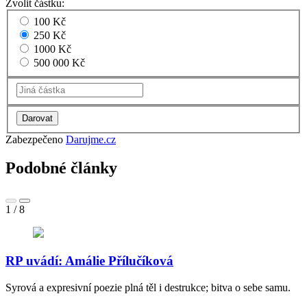
Zvolit částku:
100 Kč
250 Kč
1000 Kč
500 000 Kč
Zabezpečeno
Darujme.cz
Podobné články
1
/
8
RP uvádí: Amálie Přílučíková
Syrová a expresivní poezie plná těl i destrukce; bitva o sebe samu.
S
m