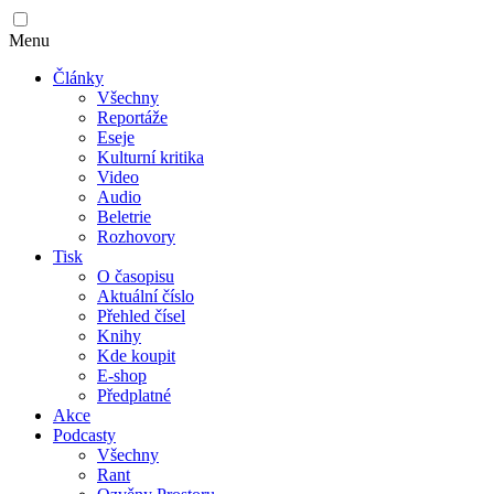
Menu
Články
Všechny
Reportáže
Eseje
Kulturní kritika
Video
Audio
Beletrie
Rozhovory
Tisk
O časopisu
Aktuální číslo
Přehled čísel
Knihy
Kde koupit
E-shop
Předplatné
Akce
Podcasty
Všechny
Rant