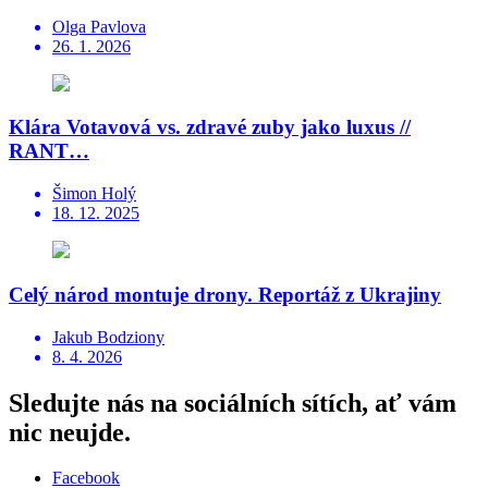
Olga Pavlova
26. 1. 2026
Klára Votavová vs. zdravé zuby jako luxus //
RANT…
Šimon Holý
18. 12. 2025
Celý národ montuje drony. Reportáž z Ukrajiny
Jakub Bodziony
8. 4. 2026
Sledujte nás na sociálních sítích, ať vám
nic neujde.
Facebook