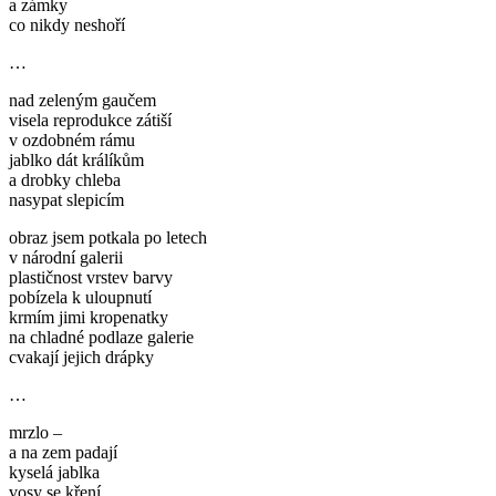
a zámky
co nikdy neshoří
…
nad zeleným gaučem
visela reprodukce zátiší
v ozdobném rámu
jablko dát králíkům
a drobky chleba
nasypat slepicím
obraz jsem potkala po letech
v národní galerii
plastičnost vrstev barvy
pobízela k uloupnutí
krmím jimi kropenatky
na chladné podlaze galerie
cvakají jejich drápky
…
mrzlo –
a na zem padají
kyselá jablka
vosy se kření