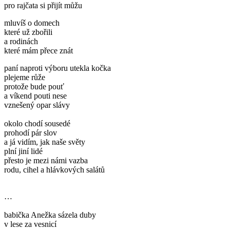
pro rajčata si přijít můžu
mluvíš o domech
které už zbořili
a rodinách
které mám přece znát
paní naproti výboru utekla kočka
plejeme růže
protože bude pouť
a víkend pouti nese
vznešený opar slávy
okolo chodí sousedé
prohodí pár slov
a já vidím, jak naše světy
plní jiní lidé
přesto je mezi námi vazba
rodu, cihel a hlávkových salátů
…
babička Anežka sázela duby
v lese za vesnicí