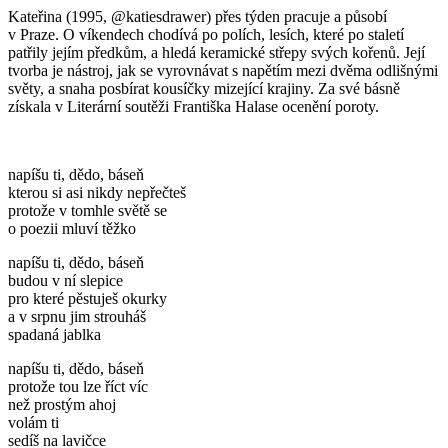
Kateřina (1995, @katiesdrawer) přes týden pracuje a působí
v Praze. O víkendech chodívá po polích, lesích, které po staletí
patřily jejím předkům, a hledá keramické střepy svých kořenů. Její
tvorba je nástroj, jak se vyrovnávat s napětím mezi dvěma odlišnými
světy, a snaha posbírat kousíčky mizející krajiny. Za své básně
získala v Literární soutěži Františka Halase ocenění poroty.
napíšu ti, dědo, báseň
kterou si asi nikdy nepřečteš
protože v tomhle světě se
o poezii mluví těžko
napíšu ti, dědo, báseň
budou v ní slepice
pro které pěstuješ okurky
a v srpnu jim strouháš
spadaná jablka
napíšu ti, dědo, báseň
protože tou lze říct víc
než prostým ahoj
volám ti
sedíš na lavičce