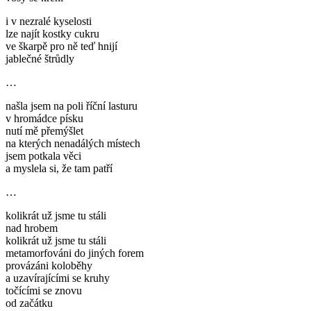
i v nezralé kyselosti
lze najít kostky cukru
ve škarpě pro ně teď hnijí
jablečné štrůdly
…
našla jsem na poli říční lasturu
v hromádce písku
nutí mě přemýšlet
na kterých nenadálých místech
jsem potkala věci
a myslela si, že tam patří
…
kolikrát už jsme tu stáli
nad hrobem
kolikrát už jsme tu stáli
metamorfováni do jiných forem
provázáni koloběhy
a uzavírajícími se kruhy
točícími se znovu
od začátku