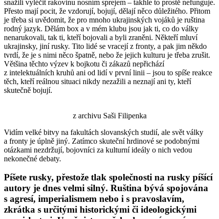
snažili vyléčit rakovinu nosním sprejem – takhle to prostě nefunguje.
Přesto mají pocit, že vzdorují, bojují, dělají něco důležitého. Přitom
je třeba si uvědomit, že pro mnoho ukrajinských vojáků je ruština
rodný jazyk. Dělám box a v mém klubu jsou jak ti, co do války
nenarukovali, tak ti, kteří bojovali a byli zraněni. Někteří mluví
ukrajinsky, jiní rusky. Tito lidé se vracejí z fronty, a pak jim někdo
tvrdí, že je s nimi něco špatně, nebo že jejich kulturu je třeba zrušit.
Většina těchto výzev k bojkotu či zákazů nepřichází
z intelektuálních kruhů ani od lidí v první linii – jsou to spíše reakce
těch, kteří reálnou situaci nikdy nezažili a neznají ani ty, kteří
skutečně bojují.
z archivu Saši Filipenka
Vidím velké bitvy na fakultách slovanských studií, ale svět války
a fronty je úplně jiný. Zatímco skuteční hrdinové se podobnými
otázkami nezdržují, bojovníci za kulturní ideály o nich vedou
nekonečné debaty.
Píšete rusky, přestože tlak společnosti na rusky píšící
autory je dnes velmi silný. Ruština bývá spojována
s agresí, imperialismem nebo i s pravoslavím,
zkrátka s určitými historickými či ideologickými