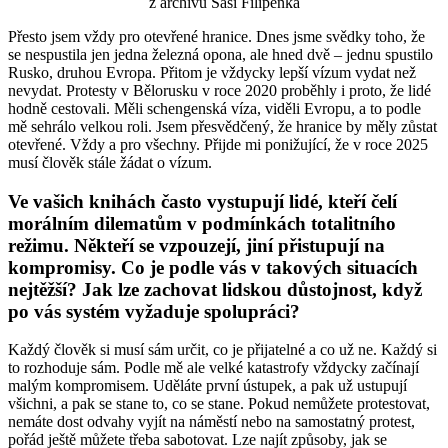
z archivu Saši Filipenka
Přesto jsem vždy pro otevřené hranice. Dnes jsme svědky toho, že
se nespustila jen jedna železná opona, ale hned dvě – jednu spustilo
Rusko, druhou Evropa. Přitom je vždycky lepší vízum vydat než
nevydat. Protesty v Bělorusku v roce 2020 proběhly i proto, že lidé
hodně cestovali. Měli schengenská víza, viděli Evropu, a to podle
mě sehrálo velkou roli. Jsem přesvědčený, že hranice by měly zůstat
otevřené. Vždy a pro všechny. Přijde mi ponižující, že v roce 2025
musí člověk stále žádat o vízum.
Ve vašich knihách často vystupují lidé, kteří čelí
morálním dilematům v podmínkách totalitního
režimu. Někteří se vzpouzejí, jiní přistupují na
kompromisy. Co je podle vás v takových situacích
nejtěžší? Jak lze zachovat lidskou důstojnost, když
po vás systém vyžaduje spolupráci?
Každý člověk si musí sám určit, co je přijatelné a co už ne. Každý si
to rozhoduje sám. Podle mě ale velké katastrofy vždycky začínají
malým kompromisem. Uděláte první ústupek, a pak už ustupují
všichni, a pak se stane to, co se stane. Pokud nemůžete protestovat,
nemáte dost odvahy vyjít na náměstí nebo na samostatný protest,
pořád ještě můžete třeba sabotovat. Lze najít způsoby, jak se