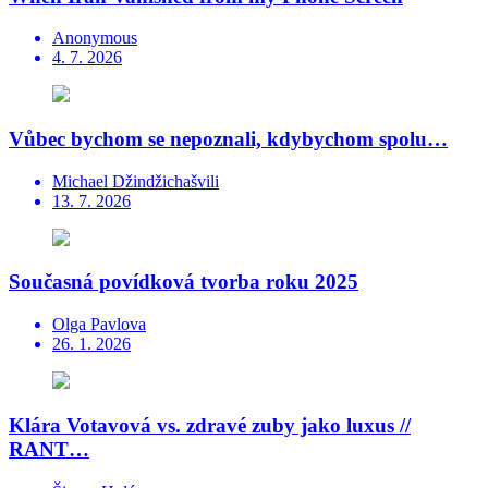
Anonymous
4. 7. 2026
Vůbec bychom se nepoznali, kdybychom spolu…
Michael Džindžichašvili
13. 7. 2026
Současná povídková tvorba roku 2025
Olga Pavlova
26. 1. 2026
Klára Votavová vs. zdravé zuby jako luxus //
RANT…