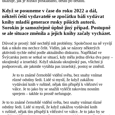
ukazuje, jak je Rusko poskládáno, detail po detailu.
Když se posuneme v čase do roku 2022 a dál,
někteří čeští vydavatelé se zpočátku báli vydávat
knihy mladší generace rusky píšících autorů.
Sorokin je samozřejmě úplně jiný případ. Postupně
se ale situace změnila a jejich knihy začaly vycházet.
Důvod je prostý: lidé nechtějí mít problémy. Společnost na ně vyvíjí
tlak a nikdo mu nechce čelit. Vidím, jak se názory některých
aktivistů rychle mění podle aktuálního diskurzu. Například ve
Švýcarsku jsem se setkal se situací, kdy měla jedna dívka dva pasy –
ukrajinský a izraelský. Když ukázala ukrajinský pas, všichni ji
podporovali, ale jakmile vytáhla pas izraelský, postoj se změnil.
Je to to známé černobílé vidění světa, bez snahy vnímat
různé odstíny šedi. Lidé si myslí, že když zakážou
vydávání knih v ruštině, nějak tím přispějí k vítězství ve
válce. Je to jako by se snažili vyléčit rakovinu nosním
sprejem – takhle to prostě nefunguje.
Je to to známé černobílé vidění světa, bez snahy vnímat různé
odstíny šedi. Lidé si myslí, že když zakážou vydávání knih
v ruštině, nějak tím přispějí k vítězství ve válce. Je to jako by se