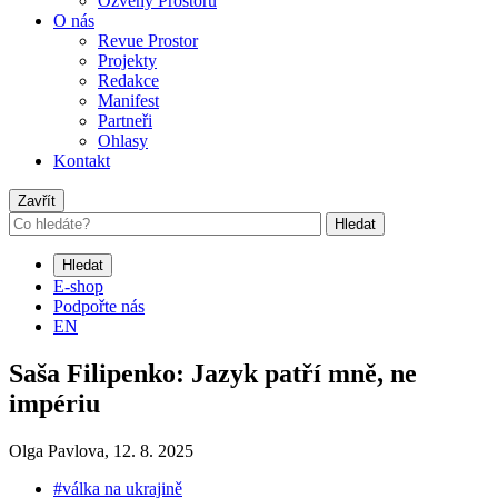
Ozvěny Prostoru
O nás
Revue Prostor
Projekty
Redakce
Manifest
Partneři
Ohlasy
Kontakt
Zavřít
Hledat
Hledat
E-shop
Podpořte nás
EN
Saša Filipenko: Jazyk patří mně, ne
impériu
Olga Pavlova,
12. 8. 2025
#válka na ukrajině