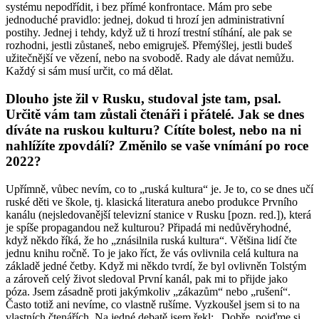
systému nepodřídit, i bez přímé konfrontace. Mám pro sebe
jednoduché pravidlo: jednej, dokud ti hrozí jen administrativní
postihy. Jednej i tehdy, když už ti hrozí trestní stíhání, ale pak se
rozhodni, jestli zůstaneš, nebo emigruješ. Přemýšlej, jestli budeš
užitečnější ve vězení, nebo na svobodě. Rady ale dávat nemůžu.
Každý si sám musí určit, co má dělat.
Dlouho jste žil v Rusku, studoval jste tam, psal.
Určitě vám tam zůstali čtenáři i přátelé. Jak se dnes
díváte na ruskou kulturu? Cítíte bolest, nebo na ni
nahlížíte zpovdálí? Změnilo se vaše vnímání po roce
2022?
Upřímně, vůbec nevím, co to „ruská kultura“ je. Je to, co se dnes učí
ruské děti ve škole, tj. klasická literatura anebo produkce Prvního
kanálu (nejsledovanější televizní stanice v Rusku [pozn. red.]), která
je spíše propagandou než kulturou? Připadá mi nedůvěryhodné,
když někdo říká, že ho „znásilnila ruská kultura“. Většina lidí čte
jednu knihu ročně. To je jako říct, že vás ovlivnila celá kultura na
základě jedné četby. Když mi někdo tvrdí, že byl ovlivněn Tolstým
a zároveň celý život sledoval První kanál, pak mi to přijde jako
póza. Jsem zásadně proti jakýmkoliv „zákazům“ nebo „rušení“.
Často totiž ani nevíme, co vlastně rušíme. Vyzkoušel jsem si to na
vlastních čtenářích. Na jedné debatě jsem řekl: „Dobře, pojďme si