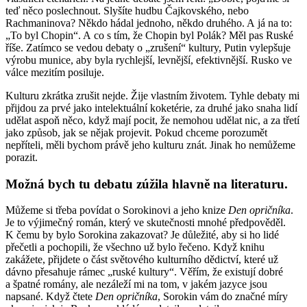
teď něco poslechnout. Slyšíte hudbu Čajkovského, nebo
Rachmaninova? Někdo hádal jednoho, někdo druhého. A já na to:
„To byl Chopin“. A co s tím, že Chopin byl Polák? Měl pas Ruské
říše. Zatímco se vedou debaty o „zrušení“ kultury, Putin vylepšuje
výrobu munice, aby byla rychlejší, levnější, efektivnější. Rusko ve
válce mezitím posiluje.
Kulturu zkrátka zrušit nejde. Žije vlastním životem. Tyhle debaty mi
přijdou za prvé jako intelektuální koketérie, za druhé jako snaha lidí
udělat aspoň něco, když mají pocit, že nemohou udělat nic, a za třetí
jako způsob, jak se nějak projevit. Pokud chceme porozumět
nepříteli, měli bychom právě jeho kulturu znát. Jinak ho nemůžeme
porazit.
Možná bych tu debatu zúžila hlavně na literaturu.
Můžeme si třeba povídat o Sorokinovi a jeho knize
Den opričníka
.
Je to výjimečný román, který ve skutečnosti mnohé předpověděl.
K čemu by bylo Sorokina zakazovat? Je důležité, aby si ho lidé
přečetli a pochopili, že všechno už bylo řečeno. Když knihu
zakážete, přijdete o část světového kulturního dědictví, které už
dávno přesahuje rámec „ruské kultury“. Věřím, že existují dobré
a špatné romány, ale nezáleží mi na tom, v jakém jazyce jsou
napsané. Když čtete
Den opričníka
, Sorokin vám do značné míry