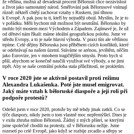
že většina, možná až devadesát procent Bělorusů chce nezávislost
a život jako samostatný národ. Směřování pak Bělorusové vnímají
různě: někteří chtějí zachovat vztahy s Ruskem, jiní tíhnou
k Evropě. A pak jsou tu ti, kteří by nejraději obojí. Myslím, že je to
v pořádku. Měli bychom mít možnost být neutrální. Bělorusko by
mohlo být mostem mezi Východem a Západem. Zajímavé je, že už
od dětství nám říkali: máme ideální geografickou polohu. Jsme ve
středu Evropy, a to je naše hlavní výhoda. V praxi tím ale většinou
trpíme. Celé dějiny Běloruska jsou příběhem cizích konfliktů, které
se odehrávají na našem území. Stáváme se arénou, jevištěm, něčím
jako Eurovize, jen v mnohem tragičtějším smyslu. Proto bych si
přál, abychom se konečně naučili využívat své výhody, a ne jimi
trpět. Aby se naše centrální poloha stala příležitostí, ne prokletím.
V roce 2020 jste se aktivně postavil proti režimu
Alexandra Lukašenka. Poté jste musel emigrovat.
Jaký máte vztah k běloruské diaspoře a její roli při
podpoře protestů?
Odešel jsem v roce 2020, protože by mě tehdy jinak zatkli. Co se
týče diaspory, nikdy jsem o tom vlastně moc nepřemýšlel. Dnes je
v exilu zhruba milion Bělorusů. Žádný z mých přátel, se kterými
jsme společně chodili na protesty, už v Bělorusku nežije. Jsme
rozesetí po celé Evropě, jako když se rozbije zrcadlo a střepy se