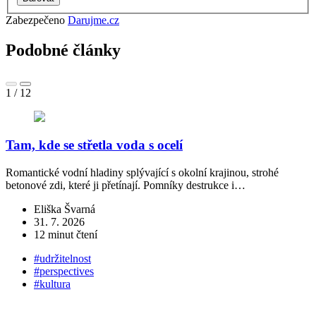
Zabezpečeno
Darujme.cz
Podobné články
1
/
12
Tam, kde se střetla voda s ocelí
Romantické vodní hladiny splývající s okolní krajinou, strohé
betonové zdi, které ji přetínají. Pomníky destrukce i…
„
z
Eliška Švarná
31. 7. 2026
12 minut čtení
#udržitelnost
#perspectives
#kultura