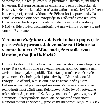
Samozřejmě, ale teď je těžké si to představit. Hrozilo by mi třináct
let vězení. Byl jsem označen za extremistu. Jsem v hledáčku jak
Ruska, tak Běloruska, takže o návratu zatím nemůže být řeč. Během
let v emigraci jsem si uvědomil, že Bělorusko je opravdu skvělá
země. V mnoha ohledech evropštější než některé evropské státy.
Dnes je sice chudá a pod diktaturou, ale má evropské hodnoty.
Někdy si lidé v Bělorusku zaslouží být nazýváni Evropany víc než
samotní Evropané.
V románu
Rudý kříž
i v dalších knihách popisujete
postsovětský prostor. Jak vnímáte roli Běloruska
v tomto kontextu? Máte pocit, že ztratilo svou
identitu, nebo ji stále hledá?
Dnes je to složité. De facto se nacházíme ve stavu kvaziokupace ze
strany Ruska. Ani si plně neuvědomujeme, jak moc jsme na něm
závislí – trochu jako republika Tatarstán, jen máme o něco větší
pravomoce. Osobně bych si přál, aby bylo Bělorusko součástí
Evropy. Od dětství jsem se cítil jako Evropan a vždy jsem
Bělorusko vnímal jako evropskou zemi. Zároveň ale věřím, že to
rozhodnutí musí učinit sami Bělorusové. Mělo by být potvrzené
referendem. Je pro mě důležité, aby instituce fungovaly správně
a rozhodnutí nevycházela shora, ale ze samotné společnosti.
Nemohu mluvit za všechny, jsme velmi různorodí. Myslím si však,