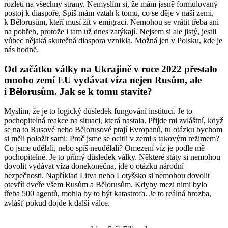
rozletí na všechny strany. Nemyslím si, že mám jasně formulovaný
postoj k diaspoře. Spíš mám vztah k tomu, co se děje v naší zemi,
k Bělorusům, kteří musí žít v emigraci. Nemohou se vrátit třeba ani
na pohřeb, protože i tam už dnes zatýkají. Nejsem si ale jistý, jestli
vůbec nějaká skutečná diaspora vznikla. Možná jen v Polsku, kde je
nás hodně.
Od začátku války na Ukrajině v roce 2022 přestalo
mnoho zemí EU vydávat víza nejen Rusům, ale
i Bělorusům. Jak se k tomu stavíte?
Myslím, že je to logický důsledek fungování institucí. Je to
pochopitelná reakce na situaci, která nastala. Přijde mi zvláštní, když
se na to Rusové nebo Bělorusové ptají Evropanů, tu otázku bychom
si měli položit sami: Proč jsme se ocitli v zemi s takovým režimem?
Co jsme udělali, nebo spíš neudělali? Omezení víz je podle mě
pochopitelné. Je to přímý důsledek války. Některé státy si nemohou
dovolit vydávat víza donekonečna, jde o otázku národní
bezpečnosti. Například Litva nebo Lotyšsko si nemohou dovolit
otevřít dveře všem Rusům a Bělorusům. Kdyby mezi nimi bylo
třeba 500 agentů, mohla by to být katastrofa. Je to reálná hrozba,
zvlášť pokud dojde k další válce.