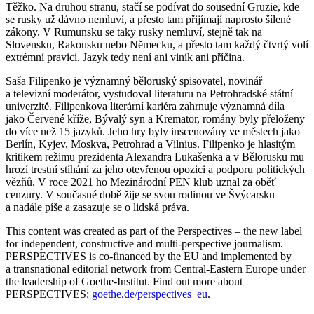
Těžko. Na druhou stranu, stačí se podívat do sousední Gruzie, kde
se rusky už dávno nemluví, a přesto tam přijímají naprosto šílené
zákony. V Rumunsku se taky rusky nemluví, stejně tak na
Slovensku, Rakousku nebo Německu, a přesto tam každý čtvrtý volí
extrémní pravici. Jazyk tedy není ani viník ani příčina.
Saša Filipenko je významný běloruský spisovatel, novinář
a televizní moderátor, vystudoval literaturu na Petrohradské státní
univerzitě. Filipenkova literární kariéra zahrnuje významná díla
jako Červené kříže, Bývalý syn a Kremator, romány byly přeloženy
do více než 15 jazyků. Jeho hry byly inscenovány ve městech jako
Berlín, Kyjev, Moskva, Petrohrad a Vilnius. Filipenko je hlasitým
kritikem režimu prezidenta Alexandra Lukašenka a v Bělorusku mu
hrozí trestní stíhání za jeho otevřenou opozici a podporu politických
vězňů. V roce 2021 ho Mezinárodní PEN klub uznal za oběť
cenzury. V současné době žije se svou rodinou ve Švýcarsku
a nadále píše a zasazuje se o lidská práva.
This content was created as part of the Perspectives – the new label
for independent, constructive and multi-perspective journalism.
PERSPECTIVES is co-financed by the EU and implemented by
a transnational editorial network from Central-Eastern Europe under
the leadership of Goethe-Institut. Find out more about
PERSPECTIVES:
goethe.de/perspectives_eu
.