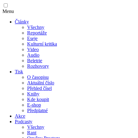
Menu
Články
Všechny
Reportáže
Eseje
Kulturní kritika
Video
Audio
Beletrie
Rozhovory
Tisk
O časopisu
Aktuální číslo
Přehled čísel
Knihy
Kde koupit
E-shop
Předplatné
Akce
Podcasty
Všechny
Rant