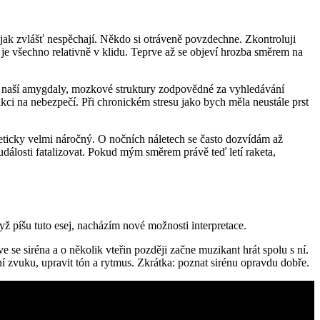
nijak zvlášť nespěchají. Někdo si otráveně povzdechne. Zkontroluji
 je všechno relativně v klidu. Teprve až se objeví hrozba směrem na
ní naší amygdaly, mozkové struktury zodpovědné za vyhledávání
kci na nebezpečí. Při chronickém stresu jako bych měla neustále prst
ergeticky velmi náročný. O nočních náletech se často dozvídám až
události fatalizovat. Pokud mým směrem právě teď letí raketa,
dyž píšu tuto esej, nacházím nové možnosti interpretace.
se siréna a o několik vteřin později začne muzikant hrát spolu s ní.
ní zvuku, upravit tón a rytmus. Zkrátka: poznat sirénu opravdu dobře.