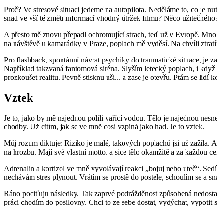
Proč? Ve stresové situaci jedeme na autopilota. Neděláme to, co je nu
snad ve vší té změti informací vhodný útržek filmu? Něco užitečného
A přesto mě znovu přepadl ochromující strach, teď už v Evropě. Mnoho
na návštěvě u kamarádky v Praze, poplach mě vyděsí. Na chvíli ztratí
Pro flashback, spontánní návrat psychiky do traumatické situace, je 
Například takzvaná fantomová siréna. Slyším letecký poplach, i když
prozkoušet realitu. Pevně stisknu uši... a zase je otevřu. Ptám se lidí
Vztek
Je to, jako by mě najednou polili vařící vodou. Tělo je najednou nesne
chodby. Už cítím, jak se ve mně cosi vzpíná jako had. Je to vztek.
Můj rozum diktuje: Riziko je malé, takových poplachů jsi už zažila. 
na hrozbu. Mají své vlastní motto, a sice tělo okamžitě a za každou ce
Adrenalin a kortizol ve mně vyvolávají reakci „bojuj nebo uteč“. Sed
nechávám stres plynout. Vrátím se prostě do postele, schoulím se a s
Ráno pociťuju následky. Tak zaprvé podrážděnost způsobená nedostat
práci chodím do posilovny. Chci to ze sebe dostat, vydýchat, vypotit 