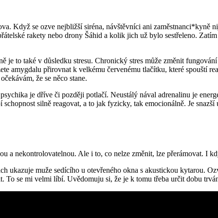
vova. Když se ozve nejbližší siréna, návštěvníci ani zaměstnanci*kyně 
átelské rakety nebo drony Šáhid a kolik jich už bylo sestřeleno. Zatím
tně je to také v důsledku stresu. Chronický stres může změnit fungová
ete amygdalu přirovnat k velkému červenému tlačítku, které spouští rea
e očekávám, že se něco stane.
í, psychika je dříve či později potlačí. Neustálý nával adrenalinu je en
schopnost silně reagovat, a to jak fyzicky, tak emocionálně. Je snazší 
nou a nekontrolovatelnou. Ale i to, co nelze změnit, lze přerámovat. I k
ch ukazuje muže sedícího u otevřeného okna s akustickou kytarou. Ozve 
. To se mi velmi líbí. Uvědomuju si, že je k tomu třeba určit dobu trvá