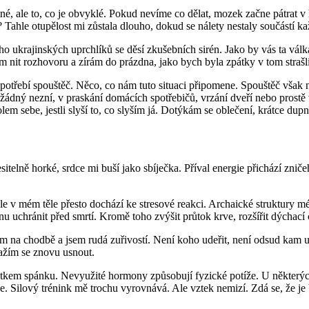
tné, ale to, co je obvyklé. Pokud nevíme co dělat, mozek začne pátrat 
? Tahle otupělost mi zůstala dlouho, dokud se nálety nestaly součástí 
 ukrajinských uprchlíků se děsí zkušebních sirén. Jako by vás ta válk
m nit rozhovoru a zírám do prázdna, jako bych byla zpátky v tom strašl
zapotřebí spouštěč. Něco, co nám tuto situaci připomene. Spouštěč však
 žádný nezní, v praskání domácích spotřebičů, vrzání dveří nebo prost
 kolem sebe, jestli slyší to, co slyším já. Dotýkám se oblečení, krátce d
sitelně horké, srdce mi buší jako sbíječka. Příval energie přichází zni
Ale v mém těle přesto dochází ke stresové reakci. Archaické struktury 
nu uchránit před smrtí. Kromě toho zvýšit průtok krve, rozšířit dýchací c
ím na chodbě a jsem rudá zuřivostí. Není koho udeřit, není odsud kam 
nažím se znovu usnout.
kem spánku. Nevyužité hormony způsobují fyzické potíže. U některých 
se. Silový trénink mě trochu vyrovnává. Ale vztek nemizí. Zdá se, že je