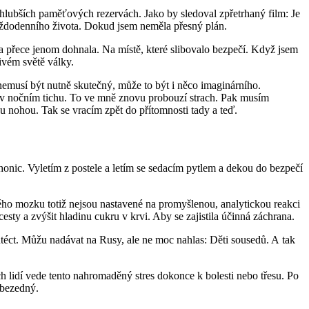
v hlubších paměťových rezervách. Jako by sledoval zpřetrhaný film: Je
každodenního života. Dokud jsem neměla přesný plán.
a přece jenom dohnala. Na místě, které slibovalo bezpečí. Když jsem
ivém světě války.
 nemusí být nutně skutečný, může to být i něco imaginárního.
ě v nočním tichu. To ve mně znovu probouzí strach. Pak musím
upnu nohou. Tak se vracím zpět do přítomnosti tady a teď.
čehonic. Vyletím z postele a letím se sedacím pytlem a dekou do bezpečí
mého mozku totiž nejsou nastavené na promyšlenou, analytickou reakci
esty a zvýšit hladinu cukru v krvi. Aby se zajistila účinná záchrana.
utéct. Můžu nadávat na Rusy, ale ne moc nahlas: Děti sousedů. A tak
lidí vede tento nahromaděný stres dokonce k bolesti nebo třesu. Po
 bezedný.