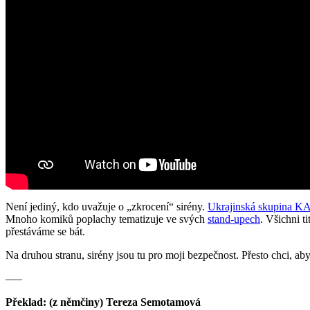
Není jediný, kdo uvažuje o „zkrocení“ sirény.
Ukrajinská skupina KA
Mnoho komiků poplachy tematizuje ve svých
stand-upech
. Všichni t
přestáváme se bát.
Na druhou stranu, sirény jsou tu pro moji bezpečnost. Přesto chci, a
–––
Překlad: (z němčiny) Tereza Semotamová