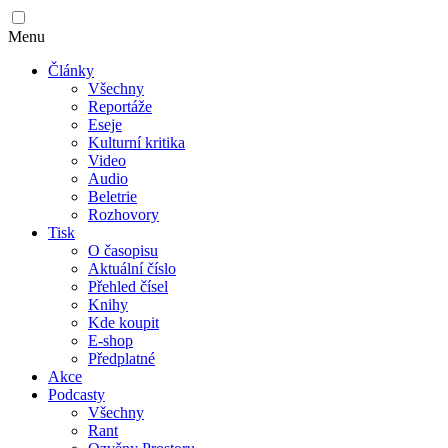
Menu
Články
Všechny
Reportáže
Eseje
Kulturní kritika
Video
Audio
Beletrie
Rozhovory
Tisk
O časopisu
Aktuální číslo
Přehled čísel
Knihy
Kde koupit
E-shop
Předplatné
Akce
Podcasty
Všechny
Rant