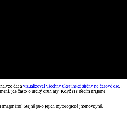
analýze dat a
vizualizoval všechny ukrajinské sirény na časové ose
.
mění, jde často o určitý druh hry. Když si s něčím hrajeme,
u imaginární. Stejně jako jejich mytologické jmenovkyně.