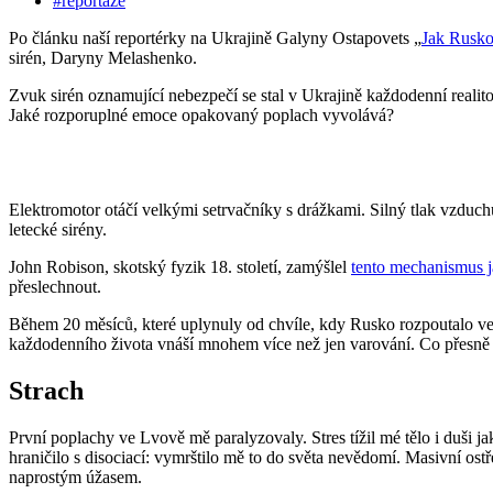
#reportáže
Po článku naší reportérky na Ukrajině Galyny Ostapovets „
Jak Rusko
sirén, Daryny Melashenko.
Zvuk sirén oznamující nebezpečí se stal v Ukrajině každodenní realit
Jaké rozporuplné emoce opakovaný poplach vyvolává?
Elektromotor otáčí velkými setrvačníky s drážkami. Silný tlak vzduch
letecké sirény.
John Robison, skotský fyzik 18. století, zamýšlel
tento mechanismus j
přeslechnout.
Během 20 měsíců, které uplynuly od chvíle, kdy Rusko rozpoutalo vel
každodenního života vnáší mnohem více než jen varování. Co přesně t
Strach
První poplachy ve Lvově mě paralyzovaly. Stres tížil mé tělo i duši
hraničilo s disociací: vymrštilo mě to do světa nevědomí. Masivní ostř
naprostým úžasem.