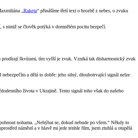
Maxmiliána „
Raketa
“ přinášíme třetí text o hrozbě z nebes, o zvuku
í, s nimiž se člověk potýká v domnělém pocitu bezpečí.
 prodírají škvírami, tím vyšší je zvuk. Vzniká tak disharmonický zvuk
d nebezpečím a dělá to dobře: jeho silný, dlouhotrvající signál nelze
ždodenního života v Ukrajině. Tento signál toho však do našeho
 ani pohnout nohama. „Nehýbat se, dokud nebude po všem.“ Někdy to
prostřed náměstí a v hlavě mi jede tenhle film, jsem ztuhlá a otupělá