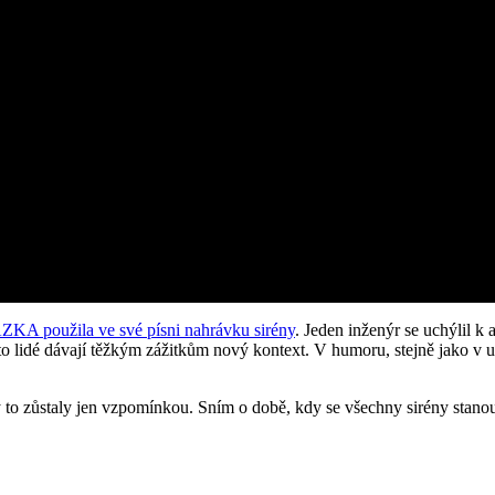
ZKA použila ve své písni nahrávku sirény
. Jeden inženýr se uchýlil k 
ito lidé dávají těžkým zážitkům nový kontext. V humoru, stejně jako v u
by to zůstaly jen vzpomínkou. Sním o době, kdy se všechny sirény stano