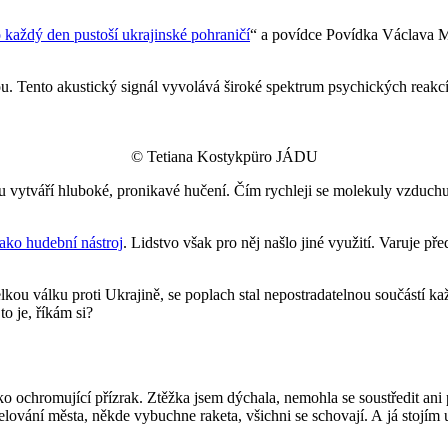
 každý den pustoší ukrajinské pohraničí
“ a povídce Povídka Václava 
ou. Tento akustický signál vyvolává široké spektrum psychických reakc
© Tetiana Kostykpüro JÁDU
u vytváří hluboké, pronikavé hučení. Čím rychleji se molekuly vzduchu
ako hudební nástroj
. Lidstvo však pro něj našlo jiné využití. Varuje pře
kou válku proti Ukrajině, se poplach stal nepostradatelnou součástí ka
o je, říkám si?
 jako ochromující přízrak. Ztěžka jsem dýchala, nemohla se soustředit
elování města, někde vybuchne raketa, všichni se schovají. A já stojím u