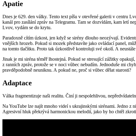
Apatie
Dnes je 629. den války. Tento text píšu v otevřené galerii v centru L
kanál pro zasílání zpráv na Telegramu. Tam se dozvídám, kam letí nepř
Lvov, vydám se do krytu.
Paradoxně cítím úzkost, jen když se sirény dlouho neozývají. Eviden
vnějších hrozeb. Pokud si mozek představíte jako ovládací panel, můž
na tomto tlačítku. Proto tak úzkostlivě kontroluji své okolí. A neustál
Jinak je mi siréna téměř lhostejná. Pokud se stresující zážitky opakuj
z ranních zpráv, protože se v noci vůbec nebudím. Jednoduše mi chybí 
pravděpodobně neuniknu. A pokud ne, proč si vůbec dělat starosti?
Adaptace
Válka fragmentizuje naši realitu. Činí ji nespolehlivou, nepředvídatel
Na YouTube lze najít mnoho videí s ukrajinskými sirénami. Jedno z ni
Agresivní hluk překrývá harmonickou melodií, jako by ho chtěl zkrotit