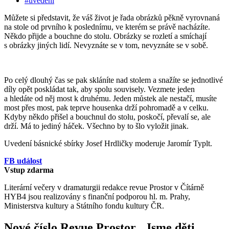
#uvedení
Můžete si představit, že váš život je řada obrázků pěkně vyrovnaná
na stole od prvního k poslednímu, ve kterém se právě nacházíte.
Někdo přijde a bouchne do stolu. Obrázky se rozletí a smíchají
s obrázky jiných lidí. Nevyznáte se v tom, nevyznáte se v sobě.
Po celý dlouhý čas se pak skláníte nad stolem a snažíte se jednotlivé
díly opět poskládat tak, aby spolu souvisely. Vezmete jeden
a hledáte od něj most k druhému. Jeden můstek ale nestačí, musíte
most přes most, pak teprve housenka drží pohromadě a v celku.
Kdyby někdo přišel a bouchnul do stolu, poskočí, převalí se, ale
drží. Má to jediný háček. Všechno by to šlo vyložit jinak.
Uvedení básnické sbírky Josef Hrdličky moderuje Jaromír Typlt.
FB událost
Vstup zdarma
Literární večery v dramaturgii redakce revue Prostor v Čítárně
HYB4 jsou realizovány s finanční podporou hl. m. Prahy,
Ministerstva kultury a Státního fondu kultury ČR.
Nové číslo Revue Prostor „Jsme děti