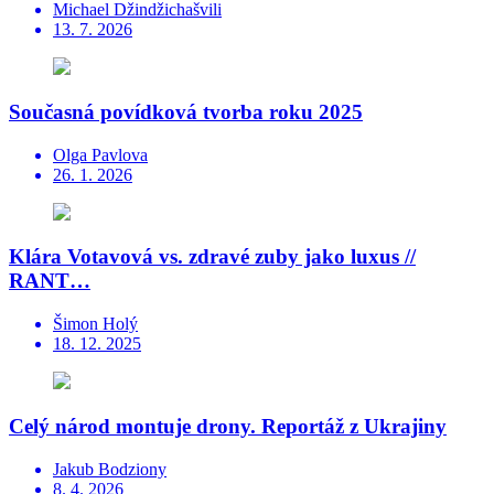
Michael Džindžichašvili
13. 7. 2026
Současná povídková tvorba roku 2025
Olga Pavlova
26. 1. 2026
Klára Votavová vs. zdravé zuby jako luxus //
RANT…
Šimon Holý
18. 12. 2025
Celý národ montuje drony. Reportáž z Ukrajiny
Jakub Bodziony
8. 4. 2026