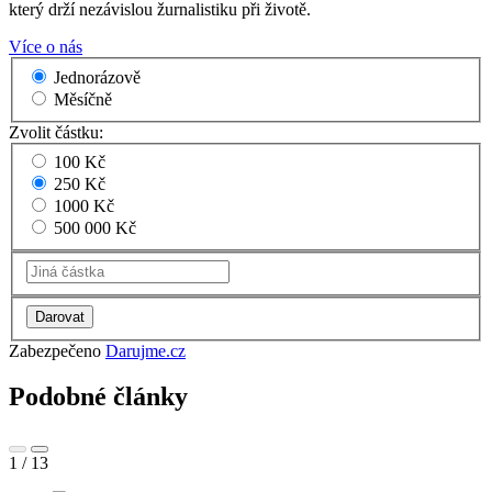
který drží nezávislou žurnalistiku při životě.
Více o nás
Jednorázově
Měsíčně
Zvolit částku:
100 Kč
250 Kč
1000 Kč
500 000 Kč
Zabezpečeno
Darujme.cz
Podobné články
1
/
13