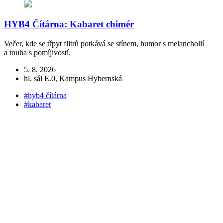
HYB4 Čítárna: Kabaret chimér
Večer, kde se třpyt flitrů potkává se stínem, humor s melancholií
a touha s pomíjivostí.
V
K
5. 8. 2026
hl. sál E.0, Kampus Hybernská
#hyb4 čítárna
#kabaret