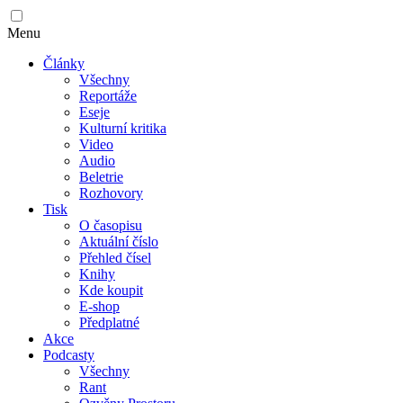
Menu
Články
Všechny
Reportáže
Eseje
Kulturní kritika
Video
Audio
Beletrie
Rozhovory
Tisk
O časopisu
Aktuální číslo
Přehled čísel
Knihy
Kde koupit
E-shop
Předplatné
Akce
Podcasty
Všechny
Rant