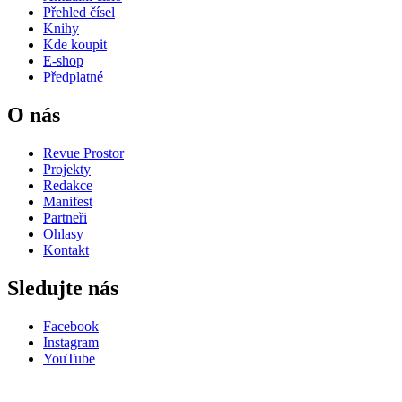
Přehled čísel
Knihy
Kde koupit
E-shop
Předplatné
O nás
Revue Prostor
Projekty
Redakce
Manifest
Partneři
Ohlasy
Kontakt
Sledujte nás
Facebook
Instagram
YouTube