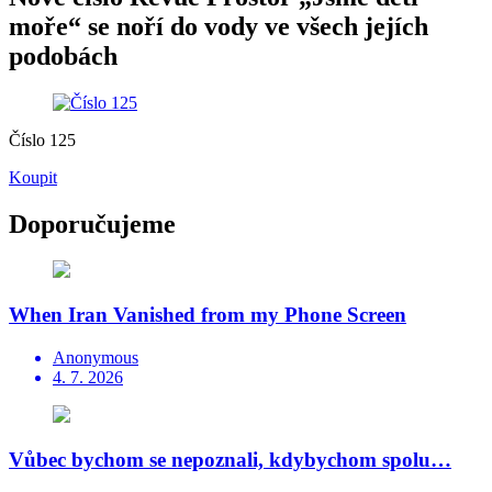
moře“ se noří do vody ve všech jejích
podobách
Číslo 125
Koupit
Doporučujeme
When Iran Vanished from my Phone Screen
Anonymous
4. 7. 2026
Vůbec bychom se nepoznali, kdybychom spolu…