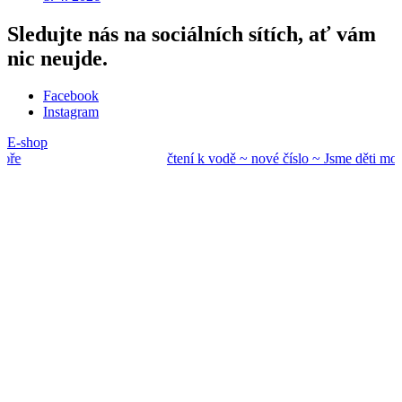
Sledujte nás na sociálních sítích, ať vám
nic neujde.
Facebook
Instagram
E-shop
ře
čtení k vodě ~ nové
číslo ~ Jsme děti mo
ře