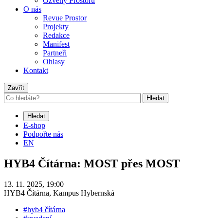
Ozvěny Prostoru
O nás
Revue Prostor
Projekty
Redakce
Manifest
Partneři
Ohlasy
Kontakt
Zavřít
Hledat
Hledat
E-shop
Podpořte nás
EN
HYB4 Čítárna: MOST přes MOST
13. 11. 2025, 19:00
HYB4 Čítárna, Kampus Hybernská
#hyb4 čítárna