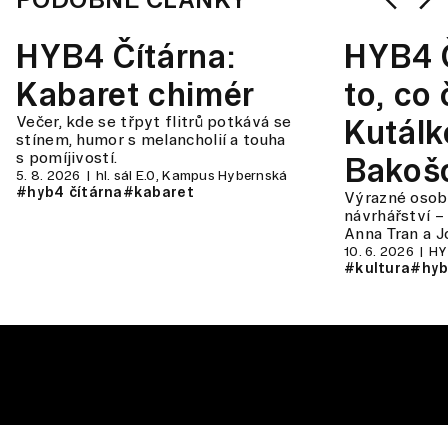
HYB4 Čítárna:
HYB4 Č
Kabaret chimér
to, co
Večer, kde se třpyt flitrů potkává se
Kutálk
stínem, humor s melancholií a touha
s pomíjivostí.
Bakoš
5. 8. 2026
hl. sál E.0, Kampus Hybernská
#hyb4 čítárna
#kabaret
Výrazné osob
návrhářství –
Anna Tran a J
10. 6. 2026
HY
#kultura
#hyb