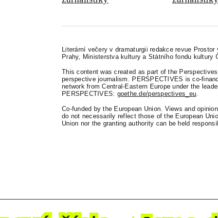
Literární večery v dramaturgii redakce revue Prostor
Prahy, Ministerstva kultury a Státního fondu kultury 
This content was created as part of the Perspectives 
perspective journalism. PERSPECTIVES is co-finance
network from Central-Eastern Europe under the leader
PERSPECTIVES:
goethe.de/perspectives_eu
.
Co-funded by the European Union. Views and opinions
do not necessarily reflect those of the European Un
Union nor the granting authority can be held responsi