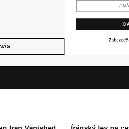
Zabezpe
 NÁS
n Vanished
Íránský lev na cestě za