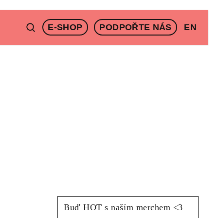
E-SHOP
PODPOŘTE NÁS
EN
Buď HOT s naším merchem <3