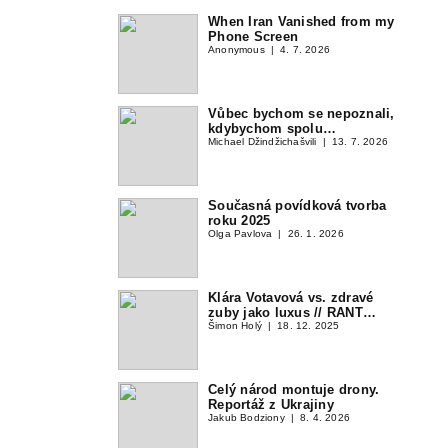
When Iran Vanished from my
Phone Screen
Anonymous
4. 7. 2026
Vůbec bychom se nepoznali,
kdybychom spolu…
Michael Džindžichašvili
13. 7. 2026
Současná povídková tvorba
roku 2025
Olga Pavlova
26. 1. 2026
Klára Votavová vs. zdravé
zuby jako luxus // RANT…
Šimon Holý
18. 12. 2025
Celý národ montuje drony.
Reportáž z Ukrajiny
Jakub Bodziony
8. 4. 2026