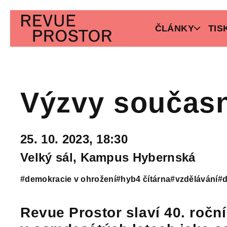
ČLÁNKY
TIS
Výzvy současn
25. 10. 2023, 18:30
Velký sál, Kampus Hybernská
#demokracie v ohrožení
#hyb4 čítárna
#vzdělávání
#d
Revue Prostor slaví 40. roční