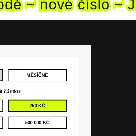
dě ~ nové
číslo ~ Js
MĚSÍČNĚ
it částku:
250 KČ
500 000 KČ