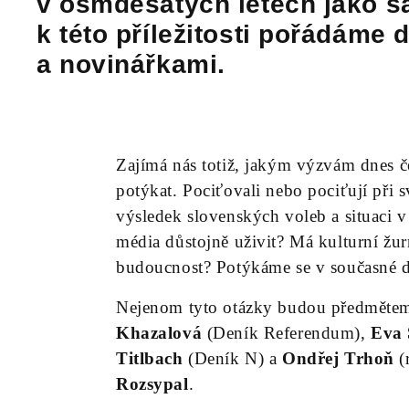
v osmdesátých letech jako s
k této příležitosti pořádáme 
a novinářkami.
Zajímá nás totiž, jakým výzvám dnes če
potýkat. Pociťovali nebo pociťují při sv
výsledek slovenských voleb a situaci v
média důstojně uživit? Má kulturní žur
budoucnost? Potýkáme se v současné do
Nejenom tyto otázky budou předmětem 
Khazalová
(Deník Referendum),
Eva 
Titlbach
(Deník N) a
Ondřej Trhoň
(
Rozsypal
.