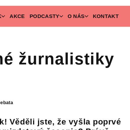
K
AKCE
PODCASTY
O NÁS
KONTAKT
é žurnalistiky
ebata
k! Věděli jste, že vyšla poprvé