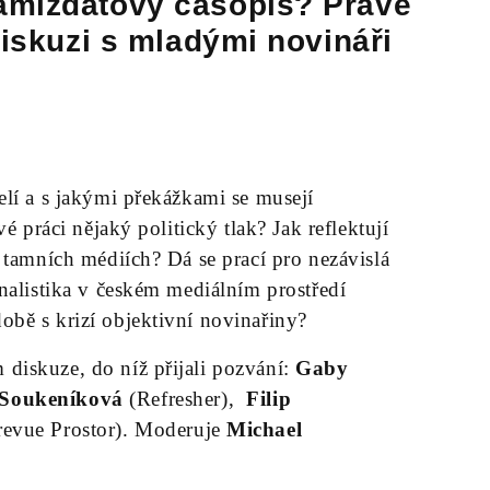
amizdatový časopis? Právě
diskuzi s mladými novináři
lí a s jakými překážkami se musejí
é práci nějaký politický tlak? Jak reflektují
 tamních médiích? Dá se prací pro nezávislá
nalistika v českém mediálním prostředí
bě s krizí objektivní novinařiny?
diskuze, do níž přijali pozvání:
Gaby
Soukeníková
(Refresher),
Filip
revue Prostor). Moderuje
Michael