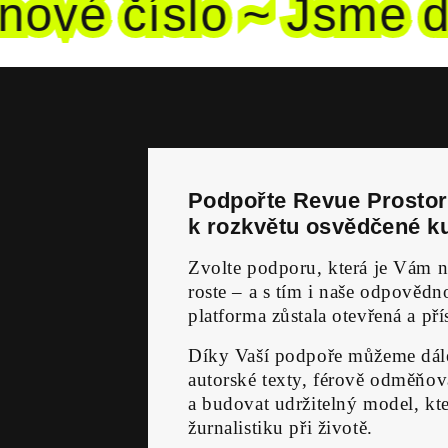
ové
číslo ~ Jsme dět
Podpořte Revue Prostor 
k rozkvětu osvědčené ku
Zvolte podporu, která je Vám n
roste – a s tím i naše odpověd
platforma zůstala otevřená a př
Díky Vaší podpoře můžeme dále
autorské texty, férově odměňova
a budovat udržitelný model, kte
žurnalistiku při životě.