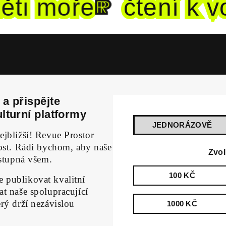
i mo
ře
čtení k vo
a přispějte
lturní platformy
JEDNORÁZOVĚ
ejbližší! Revue Prostor
nost. Rádi bychom, aby naše
Zvol
ístupná všem.
100 KČ
 publikovat kvalitní
t naše spolupracující
rý drží nezávislou
1000 KČ