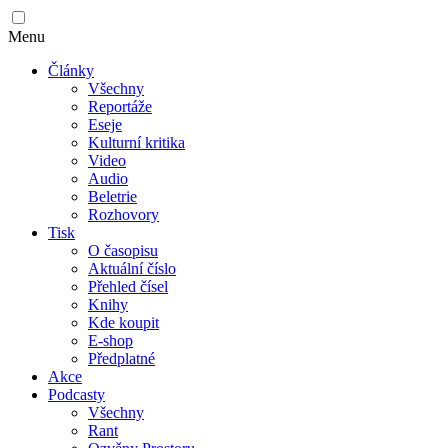
Menu
Články
Všechny
Reportáže
Eseje
Kulturní kritika
Video
Audio
Beletrie
Rozhovory
Tisk
O časopisu
Aktuální číslo
Přehled čísel
Knihy
Kde koupit
E-shop
Předplatné
Akce
Podcasty
Všechny
Rant