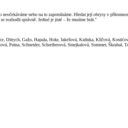
o neočekáváme nebo na to zapomínáme. Hledat její obrysy v přítomnosti
 se rozhodli správně. Jediné je jisté – že musíme hrát."
e, Ditrych, Gažo, Hapala, Hokr, Jakešová, Kalinka, Klíčová, Kostićo
vá, Putna, Schneider, Schreiberová, Smejkalová, Sommer, Škrabal, T