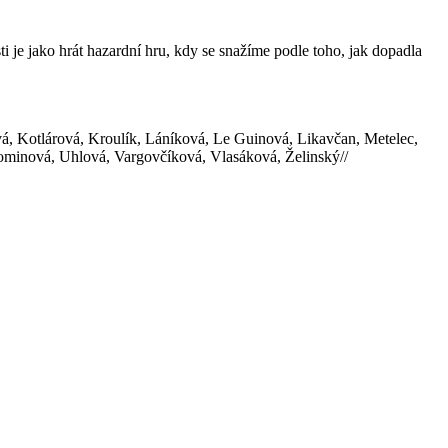
 je jako hrát hazardní hru, kdy se snažíme podle toho, jak dopadla
vá, Kotlárová, Kroulík, Láníková, Le Guinová, Likavčan, Metelec,
ominová, Uhlová, Vargovčíková, Vlasáková, Želinský//