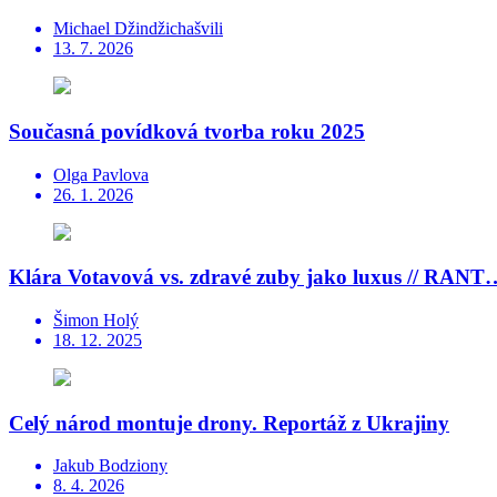
Michael Džindžichašvili
13. 7. 2026
Současná povídková tvorba roku 2025
Olga Pavlova
26. 1. 2026
Klára Votavová vs. zdravé zuby jako luxus // RANT
Šimon Holý
18. 12. 2025
Celý národ montuje drony. Reportáž z Ukrajiny
Jakub Bodziony
8. 4. 2026