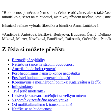
"Budoucnost je něco, o čem sníme, čeho se obáváme, ale co také čast
minulá kola, sázet na ta budoucí, ale nikdy předem nevíme, jestli jsme
Básnické reflexe vybrala filosofka a básnířka Anna Luňáková.
//Andělová, Antošová, Bartlová, Berkyová, Buddeus, Černý, Dellanoc
Miková, Murrer, Nováková, Patočková, Rákosník, Otčenášek, Patočko
Z čísla si můžete přečíst:
Beznadějné vyhlídky
Nerůstová šance na stabilní budoucnost
Amerika bude hořet (znovu)
Post-hédonismus namísto konce nedostatku
Poselství budoucím generacím koučů
Koronavirus a mezinárodní politika: Katalyzátor a žebřík
Infrastruktury
Trvá ještě modernita?
Lidstvo je karavana směřující za velkým mírem
Vzpomínky zestárlého apokalyptika
Od multikulturalismu k transkulturalitě
Netěšte se na budoucnost