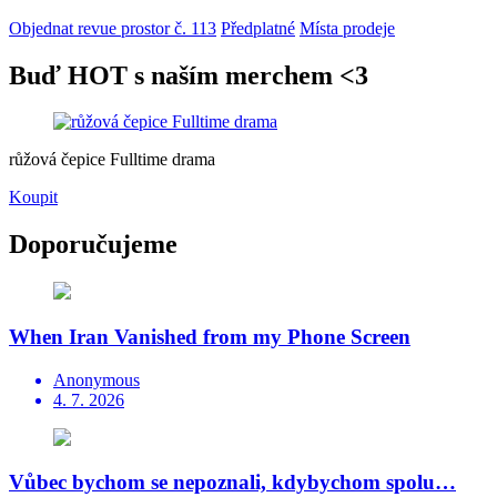
Objednat revue prostor č. 113
Předplatné
Místa prodeje
Buď HOT s naším merchem <3
růžová čepice Fulltime drama
Koupit
Doporučujeme
When Iran Vanished from my Phone Screen
Anonymous
4. 7. 2026
Vůbec bychom se nepoznali, kdybychom spolu…