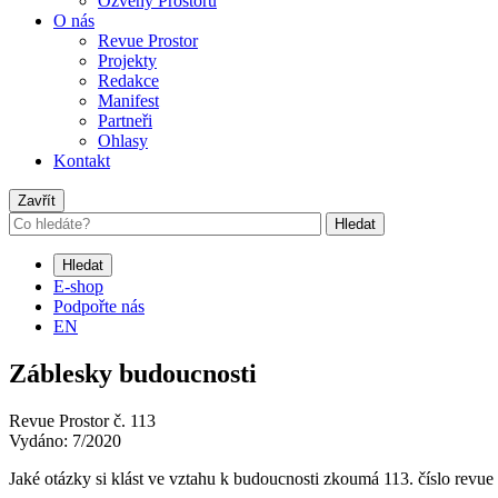
Ozvěny Prostoru
O nás
Revue Prostor
Projekty
Redakce
Manifest
Partneři
Ohlasy
Kontakt
Zavřít
Hledat
Hledat
E-shop
Podpořte nás
EN
Záblesky budoucnosti
Revue Prostor č. 113
Vydáno: 7/2020
Jaké otázky si klást ve vztahu k budoucnosti zkoumá 113. číslo revue 