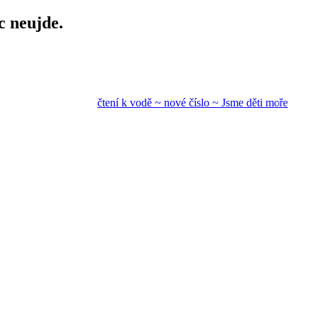
c neujde.
čtení k vodě ~ nové
číslo ~ Jsme děti mo
ře