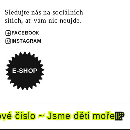
Sledujte nás na sociálních
sítích, ať vám nic neujde.
FACEBOOK
INSTAGRAM
E-SHOP
vé
číslo ~ Jsme děti mo
ře
č