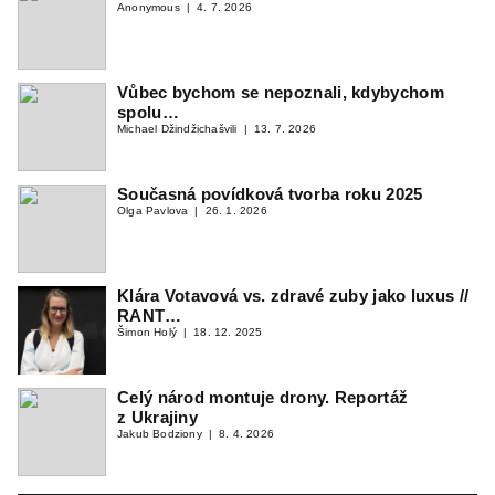
Anonymous
4. 7. 2026
Vůbec bychom se nepoznali, kdybychom
spolu…
Michael Džindžichašvili
13. 7. 2026
Současná povídková tvorba roku 2025
Olga Pavlova
26. 1. 2026
Klára Votavová vs. zdravé zuby jako luxus //
RANT…
Šimon Holý
18. 12. 2025
Celý národ montuje drony. Reportáž
z Ukrajiny
Jakub Bodziony
8. 4. 2026