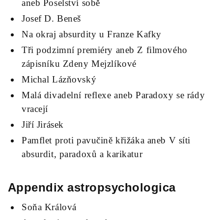
aneb Poselství sobě
Josef D. Beneš
Na okraj absurdity u Franze Kafky
Tři podzimní premiéry aneb Z filmového
zápisníku Zdeny Mejzlíkové
Michal Lázňovský
Malá divadelní reflexe aneb Paradoxy se rády
vracejí
Jiří Jirásek
Pamflet proti pavučině křižáka aneb V síti
absurdit, paradoxů a karikatur
Appendix astropsychologica
Soňa Králová