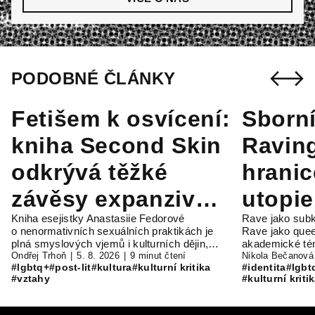
PODOBNÉ ČLÁNKY
Fetišem k osvícení:
Sborní
kniha Second Skin
Raving
odkrývá těžké
hranic
závěsy expanzivní
utopie
Kniha esejistky Anastasiie Fedorové
Rave jako subk
sexuality
o nenormativních sexuálních praktikách je
Rave jako quee
plná smyslových vjemů i kulturních dějin,…
akademické t
Ondřej Trhoň
5. 8. 2026
9 minut čtení
Nikola Bečanová
#lgbtq+
#post-lit
#kultura
#kulturní kritika
#identita
#lgbt
#vztahy
#kulturní kriti