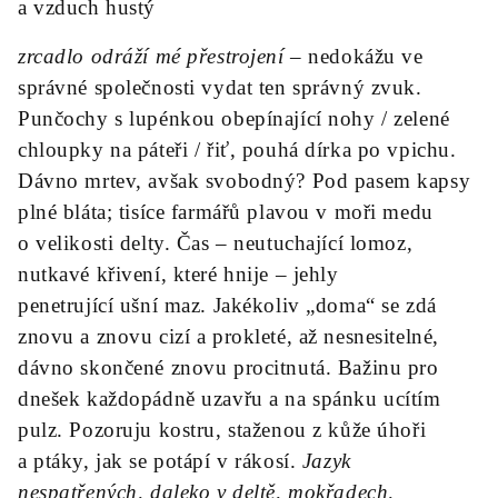
a vzduch hustý
zrcadlo odráží mé přestrojení
– nedokážu ve
správné společnosti vydat ten správný zvuk.
Punčochy s lupénkou obepínající nohy / zelené
chloupky na páteři / řiť, pouhá dírka po vpichu.
Dávno mrtev, avšak svobodný? Pod pasem kapsy
plné bláta; tisíce farmářů
plavou
v moři medu
o velikosti delty. Čas – neutuchající lomoz,
nutkavé křivení, které
hnije
– jehly
penetrující
ušní maz. Jakékoliv „doma“ se zdá
znovu a znovu cizí a prokleté, až nesnesitelné,
dávno skončené znovu procitnutá. Bažinu pro
dnešek každopádně uzavřu a na spánku ucítím
pulz. Pozoruju kostru, staženou z kůže úhoři
a ptáky, jak se potápí v rákosí.
Jazyk
nespatřených, daleko v deltě, mokřadech,