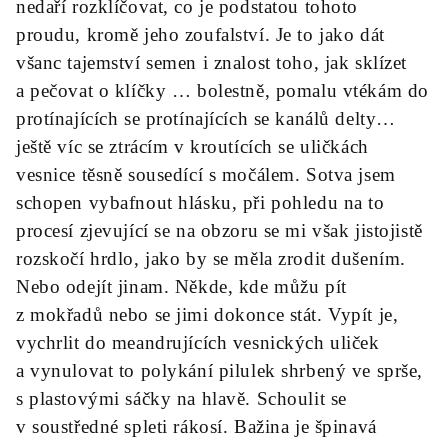
nedaří rozklíčovat, co je podstatou tohoto
proudu, kromě jeho zoufalství. Je to jako dát
všanc tajemství semen i znalost toho, jak sklízet
a pečovat o klíčky … bolestně, pomalu vtékám do
protínajících se protínajících se kanálů delty…
ještě víc se ztrácím v
kroutících
se uličkách
vesnice těsně sousedící s močálem. Sotva jsem
schopen vybafnout hlásku, při pohledu na to
procesí zjevující se na obzoru se mi však jistojistě
rozskočí hrdlo, jako by se měla zrodit dušením.
Nebo odejít jinam. Někde, kde můžu pít
z mokřadů nebo se jimi dokonce stát. Vypít je,
vychrlit do meandrujících vesnických uliček
a
vynulovat to polykání pilulek
shrbený ve sprše,
s plastovými sáčky na hlavě. Schoulit se
v soustředné spleti rákosí. Bažina je špinavá