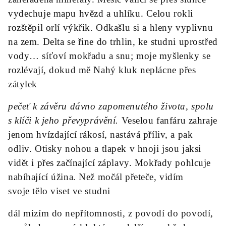
vydechuje mapu hvězd a uhlíku. Celou rokli
rozštěpil orlí výkřik. Odkašlu si a hleny vyplivnu
na zem. Delta se řine do trhlin, ke studni uprostřed
vody… síťoví mokřadu a snu; moje myšlenky se
rozlévají, dokud mě Nahý kluk neplácne přes
zátylek
pečeť k závěru dávno zapomenutého života, spolu
s klíči k jeho převyprávění.
Veselou fanfáru zahraje
jenom hvízdající rákosí, nastává příliv, a pak
odliv. Otisky nohou a tlapek v hnoji jsou jaksi
vidět i přes začínající záplavy. Mokřady pohlcuje
nabíhající úžina. Než močál přeteče, vidím
svoje
tělo viset ve studni
dál mizím do nepřítomnosti, z povodí do povodí,