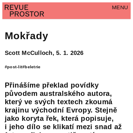
MENU
Mokřady
Scott McCulloch,
5. 1. 2026
#post-lit
#beletrie
Přinášíme překlad povídky
původem australského autora,
který ve svých textech zkoumá
krajinu východní Evropy. Stejně
jako koryta řek, která popisuje,
i jeho dílo se klikatí mezi snad až