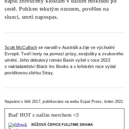
napůl zhroucený kloktám v dalším mokřadu po
cestě. Pohlcen tekutým ozonem, pověšen na
slunci,
smrti napospas
.
Scott McCulloch
se narodil v Austrálii a žije ve východní
Evropě. Tvoří texty na pomezí prózy, esejistiky a zvukového
umění. Jeho debutový román Basin vyšel v roce 2022
v nakladatelství Black Inc Books a v loňském roce vydal
povídkovou sbírku Stray.
Napsáno v létě 2017, publikováno na webu Expat Press, leden 2021
Buď HOT s naším merchem <3
RŮŽOVÁ ČEPICE FULLTIME DRAMA