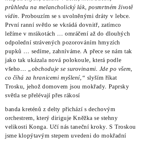
průhledu na melancholický lák, posmrtném životě
vidin.
Probouzím se s uvolněnými dráty v lebce.
První ranní světlo se vkrádá dovnitř, zatímco
ležíme v mrákotách … omráčení až do dlouhých
odpolední strávených pozorováním hmyzích
pupků … sedíme, zahníváme. A přece se nám tak
jako tak ukázala nová polokoule, která podle
všeho…
„obchoduje se surovinami. Jde po všem,
co číhá za hranicemi myšlení,“
slyším říkat
Trosku, jehož domovem jsou mokřady. Paprsky
světla se přelévají přes rákosí
banda kreténů z delty přichází s dechovým
orchestrem, který diriguje Kněžka se stehny
velikosti Konga. Učí nás taneční kroky. S Troskou
jsme klopýtavým stepem uvedeni do mokřadní