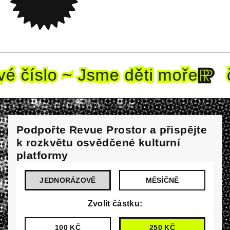
é
číslo ~ Jsme děti mo
ře
čt
Podpořte Revue Prostor a přispějte
k rozkvětu osvědčené kulturní
platformy
JEDNORÁZOVĚ
MĚSÍČNĚ
Zvolit částku:
100 KČ
250 KČ