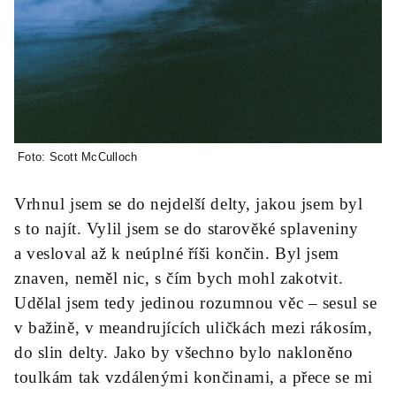
Foto: Scott McCulloch
Vrhnul jsem se do nejdelší delty, jakou jsem byl
s to najít. Vylil jsem se do starověké splaveniny
a vesloval až k neúplné říši končin.
Byl jsem
znaven, neměl nic, s čím bych mohl zakotvit.
Udělal jsem tedy
jedinou rozumnou věc – sesul se
v bažině, v meandrujících uličkách mezi rákosím,
do slin delty. Jako by všechno bylo nakloněno
toulkám tak vzdálenými končinami, a přece se mi