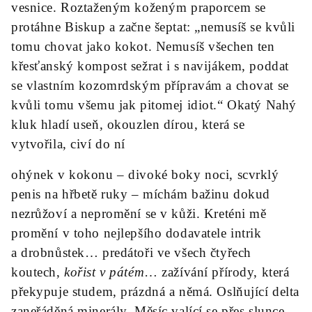
vesnice. Roztaženým koženým praporcem se
protáhne Biskup a začne šeptat: „nemusíš se kvůli
tomu chovat jako kokot. Nemusíš všechen ten
křesťanský kompost sežrat i s navijákem, poddat
se vlastním
kozomrdským
přípravám a chovat se
kvůli tomu všemu jak pitomej
idiot
.“ Okatý N
ahý
kluk
hladí useň, okouzlen
dírou
, která se
vytvořila, civí do ní
ohýnek v kokonu – divoké boky noci, scvrklý
penis na hřbetě ruky – míchám bažinu dokud
nezrůžoví a nepromění se v kůži. Kreténi mě
promění v toho nejlepšího dodavatele intrik
a drobnůstek… predátoři ve všech čtyřech
koutech,
kořist v pátém
… zažívání přírody, která
překypuje studem, prázdná a němá. Oslňující delta
zaneřáděná minerály. Měsíc valící se přes slunce