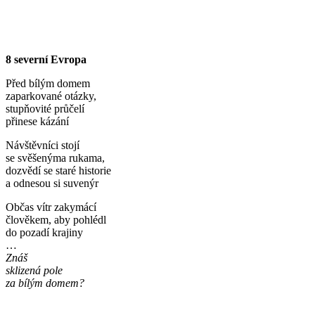
8 severní Evropa
Před bílým domem
zaparkované otázky,
stupňovité průčelí
přinese kázání
Návštěvníci stojí
se svěšenýma rukama,
dozvědí se staré historie
a odnesou si suvenýr
Občas vítr zakymácí
člověkem, aby pohlédl
do pozadí krajiny
…
Znáš
sklizená pole
za bílým domem?