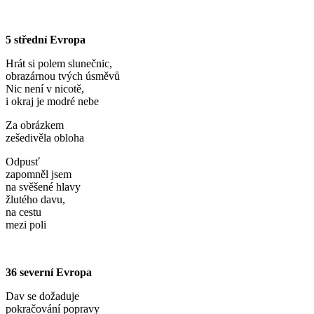
5 střední Evropa
Hrát si polem slunečnic,
obrazárnou tvých úsměvů
Nic není v nicotě,
i okraj je modré nebe
Za obrázkem
zešedivěla obloha
Odpusť
zapomněl jsem
na svěšené hlavy
žlutého davu,
na cestu
mezi poli
36 severní Evropa
Dav se dožaduje
pokračování popravy