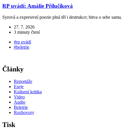
RP uvádí: Amálie Přílučíková
Syrová a expresivní poezie plná těl i destrukce; bitva o sebe samu.
S
m
27. 7. 2026
3 minuty čtení
#rp uvádí
#beletrie
Články
Reportáže
Eseje
Kulturní kritika
Video
Audio
Beletrie
Rozhovory
Tisk