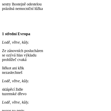
sestry lhostejně odestelou
prázdná nemocniční lůžka
1 střední Evropa
Lodě, větve, kůly.
Ze zánovních poslucháren
se ozývá hlas výkladu
prohlížeč cvaká
štěkot ani křik
nezaslechneš
Lodě, větve, kůly.
sklápěcí židle
tuzemské dřevo
Lodě, větve, kůly.
pozor na prsty