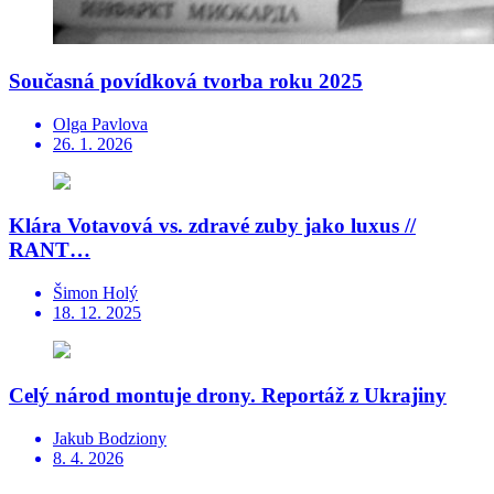
Současná povídková tvorba roku 2025
Olga Pavlova
26. 1. 2026
Klára Votavová vs. zdravé zuby jako luxus //
RANT…
Šimon Holý
18. 12. 2025
Celý národ montuje drony. Reportáž z Ukrajiny
Jakub Bodziony
8. 4. 2026