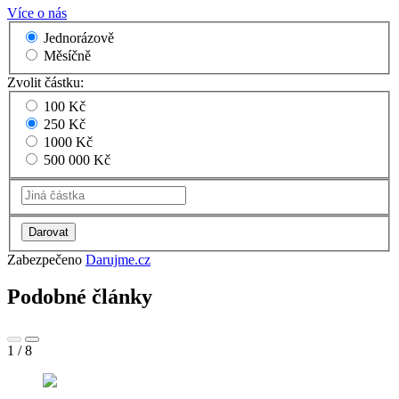
Více o nás
Jednorázově
Měsíčně
Zvolit částku:
100 Kč
250 Kč
1000 Kč
500 000 Kč
Zabezpečeno
Darujme.cz
Podobné články
1
/
8