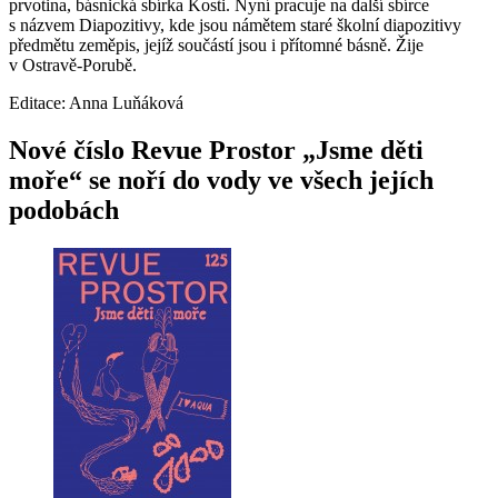
prvotina, básnická sbírka Kosti. Nyní pracuje na další sbírce
s názvem Diapozitivy, kde jsou námětem staré školní diapozitivy
předmětu zeměpis, jejíž součástí jsou i přítomné básně. Žije
v Ostravě-Porubě.
Editace: Anna Luňáková
Nové číslo Revue Prostor „Jsme děti
moře“ se noří do vody ve všech jejích
podobách