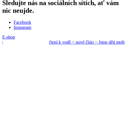
Sledujte nás na sociálních sítích, ať vám
nic neujde.
Facebook
Instagram
E-shop
čtení k vodě ~ nové
číslo ~ Jsme děti mo
ře