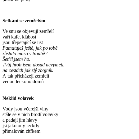
Setkání se zemřelým
Ve snu se objevují zemřelí
vaří kafe, klábosí
jsou třepetající se list
Pamatuješ ještě, jak po tobě
zůstalo maso v troubě?
Šetřil jsem ho.
Tvůj hrob jsem dosud nevymetl,
na cestách jak zlý zbojník.
A tak přicházejí zemřelí
vedou leckoho domů
Neklid volavek
Vody jsou včerejší viny
stále se v nich brodí volavky
a padají jim hlavy
jsi jako ony leckdy
přimalován zítřkem