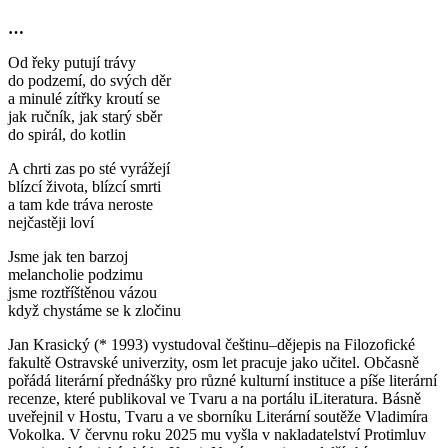
…
Od řeky putují trávy
do podzemí, do svých děr
a minulé zítřky kroutí se
jak ručník, jak starý sběr
do spirál, do kotlin
A chrti zas po sté vyrážejí
blízcí života, blízcí smrti
a tam kde tráva neroste
nejčastěji loví
Jsme jak ten barzoj
melancholie podzimu
jsme roztříštěnou vázou
když chystáme se k zločinu
Jan Krasický (* 1993) vystudoval češtinu–dějepis na Filozofické
fakultě Ostravské univerzity, osm let pracuje jako učitel. Občasně
pořádá literární přednášky pro různé kulturní instituce a píše literární
recenze, které publikoval ve Tvaru a na portálu iLiteratura. Básně
uveřejnil v Hostu, Tvaru a ve sborníku Literární soutěže Vladimíra
Vokolka. V červnu roku 2025 mu vyšla v nakladatelství Protimluv