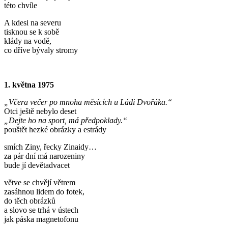
této chvíle
A kdesi na severu
tisknou se k sobě
klády na vodě,
co dříve bývaly stromy
1. května 1975
„Včera večer po mnoha měsících u Ládi Dvořáka.“
Otci ještě nebylo deset
„Dejte ho na sport, má předpoklady.“
pouštět hezké obrázky a estrády
smích Ziny, řecky Zinaidy…
za pár dní má narozeniny
bude jí devětadvacet
větve se chvějí větrem
zasáhnou lidem do fotek,
do těch obrázků
a slovo se trhá v ústech
jak páska magnetofonu