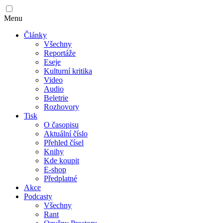
Menu
Články
Všechny
Reportáže
Eseje
Kulturní kritika
Video
Audio
Beletrie
Rozhovory
Tisk
O časopisu
Aktuální číslo
Přehled čísel
Knihy
Kde koupit
E-shop
Předplatné
Akce
Podcasty
Všechny
Rant