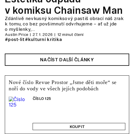
v komiksu Chainsaw Man
Zdánlivě nevkusný komiksový pastiš obrací náš zrak
k tomu, co bez povšimnutí odvrhujeme – ať už jde
o myšlenky,…
Austin Price
27. 1. 2026
12 minut čtení
#post-lit
#kulturní kritika
NAČÍST DALŠÍ ČLÁNKY
Nové číslo Revue Prostor „Jsme děti moře“ se
noří do vody ve všech jejích podobách
ČÍSLO 125
KOUPIT