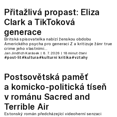
Přitažlivá propast: Eliza
Clark a TikToková
generace
Britská spisovatelka nabízí ženskou obdobu
Amerického psycha pro generaci Z a kritizuje žánr true
crime jeho vlastními…
Jan Jindřich Karásek
8. 7. 2026
18 minut čtení
#post-lit
#kultura
#kulturní kritika
#vztahy
Postsovětská paměť
a komicko-politická tíseň
v románu Sacred and
Terrible Air
Estonský román předcházející videoherní senzaci