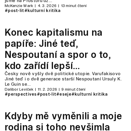
jsme na Prostoru už…
McKenzie Wark
4. 3. 2026
13 minut čtení
#post-lit
#kulturní kritika
Konec kapitalismu na
papíře: Jiné teď,
Nespoutaní a spor o to,
kdo zařídí lepší
Česky nově vyšly dvě politické utopie. Varufakisovo
budoucnost
Jiné teď i o dvě generace starší Nespoutaní Ursuly K.
Le Guin se…
Dalibor Levíček
11. 2. 2026
9 minut čtení
#perspectives
#post-lit
#eseje
#kulturní kritika
Kdyby mě vyměnili a moje
rodina si toho nevšimla