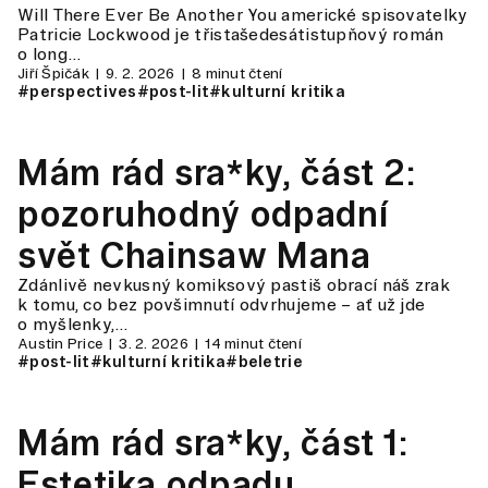
Will There Ever Be Another You americké spisovatelky
Patricie Lockwood je třistašedesátistupňový román
o long…
Jiří Špičák
9. 2. 2026
8 minut čtení
#perspectives
#post-lit
#kulturní kritika
Mám rád sra*ky, část 2:
pozoruhodný odpadní
svět Chainsaw Mana
Zdánlivě nevkusný komiksový pastiš obrací náš zrak
k tomu, co bez povšimnutí odvrhujeme – ať už jde
o myšlenky,…
Austin Price
3. 2. 2026
14 minut čtení
#post-lit
#kulturní kritika
#beletrie
Mám rád sra*ky, část 1:
Estetika odpadu