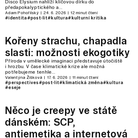
Disco Elysium nahlíží klíčovou dírku do
předapokalyptického a…
Adam Pohořilský
24. 6. 2026
12 minut čtení
#identita
#post-lit
#kultura
#kulturní kritika
Kořeny strachu, chapadla
slasti: možnosti ekogotiky
Příroda v umělecké imaginaci představuje útočiště
i hrozbu. V čase klimatické krize ale možná
potřebujeme tenhle…
Valentýna Žišková
17. 6. 2026
11 minut čtení
#perspectives
#post-lit
#klimatická změna
#kultura
#eseje
Něco je creepy ve státě
dánském: SCP,
antiemetika a internetová