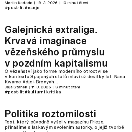
Martin Kodada
18. 3. 2026
10 minut čtení
#post-lit
#eseje
Galejnická extraliga.
Krvavá imaginace
vězeňského průmyslu
v pozdním kapitalismu
O vězeňství jako formě moderního otroctví se
v kontextu Spojených států mluví už desítky let. Nana
Kwame Adjei-Brenyah…
Jája Staněk
11. 3. 2026
8 minut čtení
#post-lit
#kulturní kritika
Politika roztomilosti
Text, který původně vyšel v magazínu Frieze,
přinášíme s laskavým svolením autorky, o jejíž tvorbě