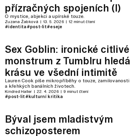
přízračných spojeních (I)
O mystice, abjekci a upírské touze.
Zuzana Žabková
13. 5. 2026
12 minut čtení
#identita
#post-lit
#eseje
Sex Goblin: ironické citlivé
monstrum z Tumblru hledá
krásu ve všední intimitě
Lauren Cook píše mikropříběhy o touze, zamilovanosti
a křehkých banálních životech.
Kindred Haller
22. 4. 2026
9 minut čtení
#post-lit
#kulturní kritika
Býval jsem mladistvým
schizoposterem