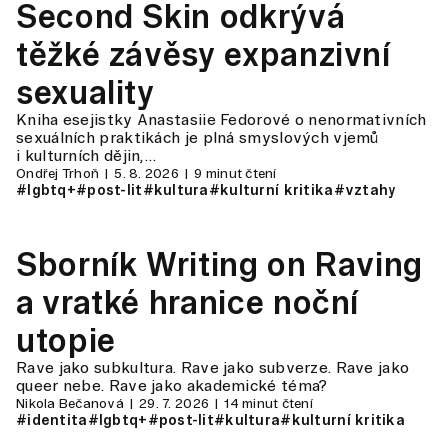
Second Skin odkrývá
těžké závěsy expanzivní
sexuality
Kniha esejistky Anastasiie Fedorové o nenormativních
sexuálních praktikách je plná smyslových vjemů
i kulturních dějin,…
Ondřej Trhoň
5. 8. 2026
9 minut čtení
#lgbtq+
#post-lit
#kultura
#kulturní kritika
#vztahy
Sborník Writing on Raving
a vratké hranice noční
utopie
Rave jako subkultura. Rave jako subverze. Rave jako
queer nebe. Rave jako akademické téma?
Nikola Bečanová
29. 7. 2026
14 minut čtení
#identita
#lgbtq+
#post-lit
#kultura
#kulturní kritika