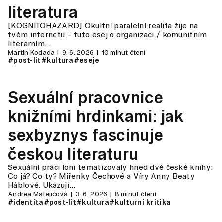
literatura
[KOGNITOHAZARD] Okultní paralelní realita žije na
tvém internetu – tuto esej o organizaci / komunitním
literárním…
Martin Kodada
9. 6. 2026
10 minut čtení
#post-lit
#kultura
#eseje
Sexuální pracovnice
knižními hrdinkami: jak
sexbyznys fascinuje
českou literaturu
Sexuální práci loni tematizovaly hned dvě české knihy:
Co já? Co ty? Miřenky Čechové a Víry Anny Beaty
Háblové. Ukazují…
Andrea Matejićová
3. 6. 2026
8 minut čtení
#identita
#post-lit
#kultura
#kulturní kritika