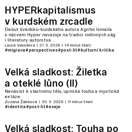
HYPERkapitalismus
v kurdském zrcadle
Debut švédsko-kurdského autora Agriho Ismaïla
s názvem Hyper navazuje na tradici rodinných ság
i literatury autorstva…
Laura Vassileva
27. 5. 2026
14 minut čtení
#migrace
#perspectives
#post-lit
#kulturní kritika
Velká sladkost: Žiletka
a oteklé lůno (II)
Nenávist k vlastnímu tělu, upírská touha a mystická
extáze.
Zuzana Žabková
20. 5. 2026
11 minut čtení
#identita
#post-lit
#eseje
Velká sladkost: Touha po