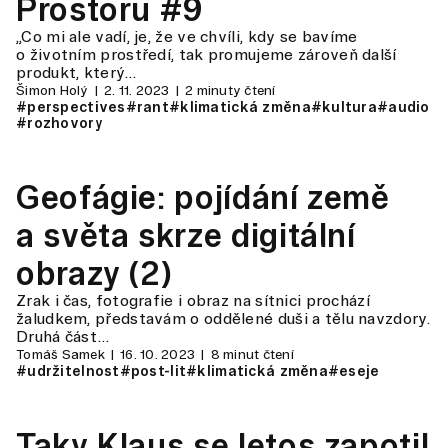
Prostoru #9
„Co mi ale vadí, je, že ve chvíli, kdy se bavíme
o životním prostředí, tak promujeme zároveň další
produkt, který…
Šimon Holý
2. 11. 2023
2 minuty čtení
#perspectives
#rant
#klimatická změna
#kultura
#audio
#rozhovory
Geofágie: pojídání země
a světa skrze digitální
obrazy (2)
Zrak i čas, fotografie i obraz na sítnici prochází
žaludkem, představám o oddělené duši a tělu navzdory.
Druhá část…
Tomáš Samek
16. 10. 2023
8 minut čtení
#udržitelnost
#post-lit
#klimatická změna
#eseje
Taky Klaus se letos zapotil