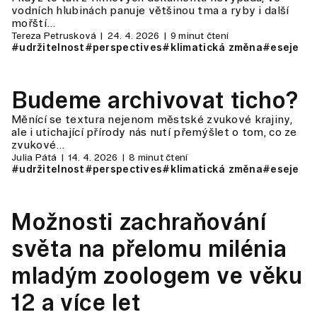
vodních hlubinách panuje většinou tma a ryby i další
mořští…
Tereza Petrusková
24. 4. 2026
9 minut čtení
#udržitelnost
#perspectives
#klimatická změna
#eseje
Budeme archivovat ticho?
Měnící se textura nejenom městské zvukové krajiny,
ale i utichající přírody nás nutí přemýšlet o tom, co ze
zvukové…
Julia Pátá
14. 4. 2026
8 minut čtení
#udržitelnost
#perspectives
#klimatická změna
#eseje
Možnosti zachraňování
světa na přelomu milénia
mladým zoologem ve věku
12 a více let