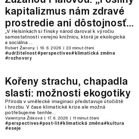
kapitalizmus nám zdravé
prostredie ani dôstojnosť
„V Helsinkách si fínsky národ daroval k výročiu
života neprinesie“
samostatnosti verejnú knižnicu, ktorá je ekologická
a sociálna …
Robert Žanony
19. 6. 2026
23 minut čtení
#udržitelnost
#perspectives
#klimatická změna
#rozhovory
Kořeny strachu, chapadla
slasti: možnosti ekogotiky
Příroda v umělecké imaginaci představuje útočiště
i hrozbu. V čase klimatické krize ale možná
potřebujeme tenhle…
Valentýna Žišková
17. 6. 2026
11 minut čtení
#perspectives
#post-lit
#klimatická změna
#kultura
#eseje