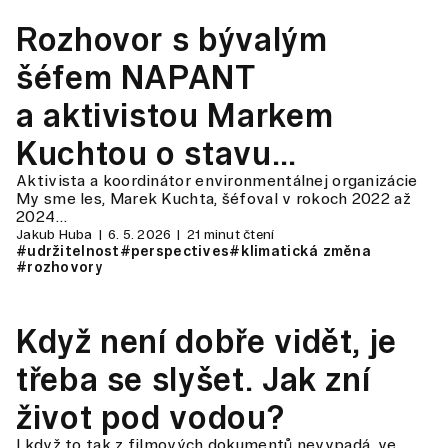
Rozhovor s bývalým
šéfem NAPANT
a aktivistou Markem
Kuchtou o stavu
Aktivista a koordinátor environmentálnej organizácie
slovenských národních
My sme les, Marek Kuchta, šéfoval v rokoch 2022 až
2024…
parků
Jakub Huba
6. 5. 2026
21 minut čtení
#udržitelnost
#perspectives
#klimatická změna
#rozhovory
Když není dobře vidět, je
třeba se slyšet. Jak zní
život pod vodou?
I když to tak z filmových dokumentů nevypadá, ve