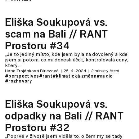
Eliška Soukupová vs.
scam na Bali // RANT
Prostoru #34
„Je to jediný místo, kde jsem byla na dovolený a kde
jsem si potom, co mi donesli účet, kontrolovala ceny,
který…
Hana Trojánková Biriczová
25. 4. 2024
2 minuty čtení
#perspectives
#rant
#klimatická změna
#audio
#rozhovory
Eliška Soukupová vs.
odpadky na Bali // RANT
Prostoru #32
„Poprvé v životě jsem viděla to, o čem my se tady