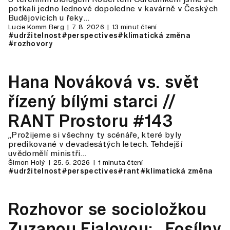
potkali jedno lednové dopoledne v kavárně v Českých
Budějovicích u řeky…
Lucie Komm Berg
7. 8. 2026
13 minut čtení
#udržitelnost
#perspectives
#klimatická změna
#rozhovory
Hana Nováková vs. svět
řízený bílými starci //
RANT Prostoru #143
„Prožijeme si všechny ty scénáře, které byly
predikované v devadesátých letech. Tehdejší
uvědomělí ministři…
Šimon Holý
25. 6. 2026
1 minuta čtení
#udržitelnost
#perspectives
#rant
#klimatická změna
Rozhovor se socioložkou
Zuzanou Fialovou: „Fosílny