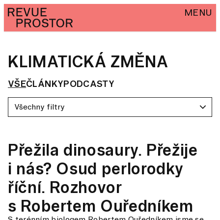
MENU
KLIMATICKÁ ZMĚNA
VŠE
ČLÁNKY
PODCASTY
Všechny filtry
Přežila dinosaury. Přežije
i nás? Osud perlorodky
říční. Rozhovor
s Robertem Ouředníkem
S terénním biologem Robertem Ouředníkem jsme se