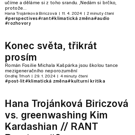
učíme a děláme si z toho srandu. ‚Nedám si brčko,
protože…
Hana Trojánková Biriczová
11. 4. 2024
2 minuty čtení
#perspectives
#rant
#klimatická změna
#audio
#rozhovory
Konec světa, třikrát
prosím
Román Fosilie Michala Kašpárka jsou školou tance
mezigeneračního neporozumění
Ondřej Trhoň
29. 1. 2024
4 minuty čtení
#post-lit
#klimatická změna
#kulturní kritika
Hana Trojánková Biriczová
vs. greenwashing Kim
Kardashian // RANT