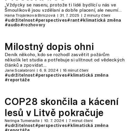
„Vždycky se naseru, protože ti lidé bydlící u nás ve
Šmoulíkově jsou vzdělaní a dobře placení, ale neumí…
Hana Trojánková Biriczová
31. 7. 2025
2 minuty čtení
#udržitelnost
#perspectives
#rant
#klimatická změna
#audio
#rozhovory
Milostný dopis ohni
Deník někoho, kdo se rozhodl zasvětit požárům
několik let studia a potřebuje si ulítnout od vědeckých
článků a zpovídat…
Jane Scalabroni
6. 9. 2024
16 minut čtení
#udržitelnost
#perspectives
#klimatická změna
#reportáže
COP28 skončila a kácení
lesů v Litvě pokračuje
Neringa Tumenaite
10. 7. 2024
7 minut čtení
#udržitelnost
#perspectives
#klimatická změna
#reportáže