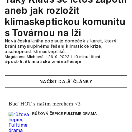
aneb jak rozložit
klimaskeptickou komunitu
s Továrnou na lži
Nová česká kniha popisuje domeček z karet, který
brání smysluplnému řešení klimatické krize,
a schopnost klimaskeptiků…
Magdalena Michlová
26. 9. 2023
10 minut čtení
#post-lit
#klimatická změna
#eseje
NAČÍST DALŠÍ ČLÁNKY
Buď HOT s naším merchem <3
RŮŽOVÁ ČEPICE FULLTIME DRAMA