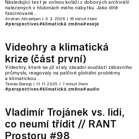
Následující text je volnou koláží z dobových archiválií
nalezených v hlubinách mého nábytku. Jako dítě
fascinované…
Andran Abramjan
3. 3. 2026
16 minut čtení
#perspectives
#klimatická změna
#eseje
Videohry a klimatická
krize (část první)
Videohry, které se již staly zásadní součástí zábavního
průmyslu, reagovaly na palčivé globální problémy
a klimatickou…
Tamás Beregi
11. 11. 2025
7 minut čtení
#perspectives
#klimatická změna
#audio
Vladimír Trojánek vs. lidi,
co neumí třídit // RANT
Prostoru #98