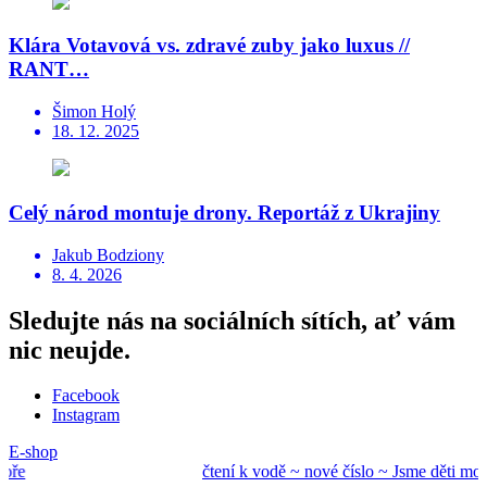
Klára Votavová vs. zdravé zuby jako luxus //
RANT…
Šimon Holý
18. 12. 2025
Celý národ montuje drony. Reportáž z Ukrajiny
Jakub Bodziony
8. 4. 2026
Sledujte nás na sociálních sítích, ať vám
nic neujde.
Facebook
Instagram
E-shop
ře
čtení k vodě ~ nové
číslo ~ Jsme děti mo
ře