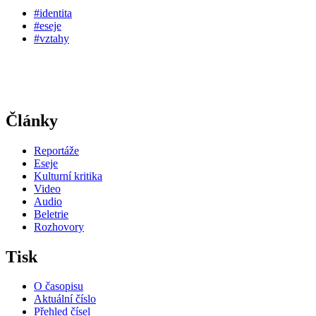
#identita
#eseje
#vztahy
Články
Reportáže
Eseje
Kulturní kritika
Video
Audio
Beletrie
Rozhovory
Tisk
O časopisu
Aktuální číslo
Přehled čísel