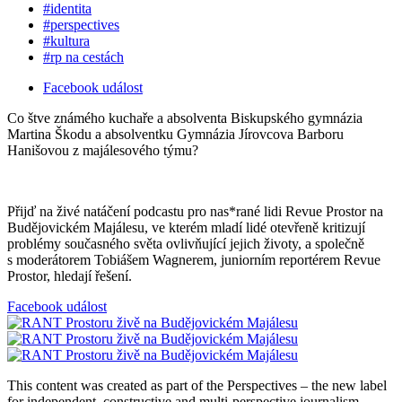
#identita
#perspectives
#kultura
#rp na cestách
Facebook událost
Co štve známého kuchaře a absolventa Biskupského gymnázia
Martina Škodu a absolventku Gymnázia Jírovcova Barboru
Hanišovou z majálesového týmu?
Přijď na živé natáčení podcastu pro nas*rané lidi Revue Prostor na
Budějovickém Majálesu, ve kterém mladí lidé otevřeně kritizují
problémy současného světa ovlivňující jejich životy, a společně
s moderátorem Tobiášem Wagnerem, juniorním reportérem Revue
Prostor, hledají řešení.
Facebook událost
This content was created as part of the Perspectives – the new label
for independent, constructive and multi-perspective journalism.