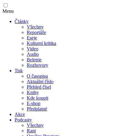
Menu
Články
Všechny
Reportáže
Eseje
Kulturní kritika
Video
Audio
Beletrie
Rozhovory
Tisk
O časopisu
Aktuální číslo
Přehled čísel
Knihy
Kde koupit
E-shop
Předplatné
Akce
Podcasty
Všechny
Rant