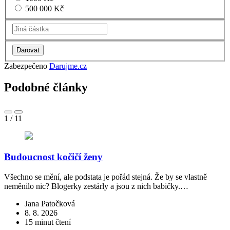
500 000 Kč
Zabezpečeno
Darujme.cz
Podobné články
1
/
11
Budoucnost kočičí ženy
Všechno se mění, ale podstata je pořád stejná. Že by se vlastně
neměnilo nic? Blogerky zestárly a jsou z nich babičky.…
S
l
Jana Patočková
8. 8. 2026
15 minut čtení