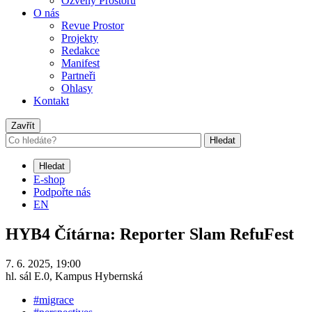
Ozvěny Prostoru
O nás
Revue Prostor
Projekty
Redakce
Manifest
Partneři
Ohlasy
Kontakt
Zavřít
Hledat
Hledat
E-shop
Podpořte nás
EN
HYB4 Čítárna: Reporter Slam RefuFest
7. 6. 2025, 19:00
hl. sál E.0, Kampus Hybernská
#migrace