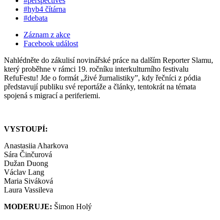
#perspectives
#hyb4 čítárna
#debata
Záznam z akce
Facebook událost
Nahlédněte do zákulisí novinářské práce na dalším Reporter Slamu,
který proběhne v rámci 19. ročníku interkulturního festivalu
RefuFestu! Jde o formát „živé žurnalistiky”, kdy řečníci z pódia
představují publiku své reportáže a články, tentokrát na témata
spojená s migrací a periferiemi.
VYSTOUPÍ:
Anastasiia Aharkova
Sára Činčurová
Dužan Duong
Václav Lang
Maria Siváková
Laura Vassileva
MODERUJE:
Šimon Holý