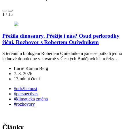
1
/
15
Přežila dinosaury. Přežije i nás? Osud perlorodky
říční. Rozhovor s Robertem Ouředníkem
S terénním biologem Robertem Ouředníkem jsme se potkali jedno
„
lednové dopoledne v kavárně v Českých Budějovicích u řeky…
č
Lucie Komm Berg
7. 8. 2026
13 minut čtení
#udržitelnost
#perspectives
#klimatická změna
#rozhovory
Články