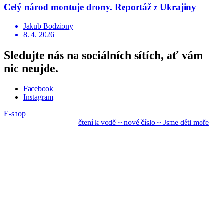
Celý národ montuje drony. Reportáž z Ukrajiny
Jakub Bodziony
8. 4. 2026
Sledujte nás na sociálních sítích, ať vám
nic neujde.
Facebook
Instagram
E-shop
čtení k vodě ~ nové
číslo ~ Jsme děti mo
ře