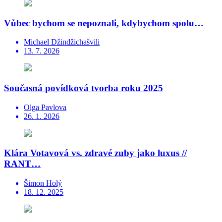
Vůbec bychom se nepoznali, kdybychom spolu…
Michael Džindžichašvili
13. 7. 2026
Současná povídková tvorba roku 2025
Olga Pavlova
26. 1. 2026
Klára Votavová vs. zdravé zuby jako luxus //
RANT…
Šimon Holý
18. 12. 2025