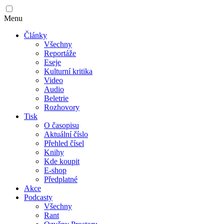
Menu
Články
Všechny
Reportáže
Eseje
Kulturní kritika
Video
Audio
Beletrie
Rozhovory
Tisk
O časopisu
Aktuální číslo
Přehled čísel
Knihy
Kde koupit
E-shop
Předplatné
Akce
Podcasty
Všechny
Rant