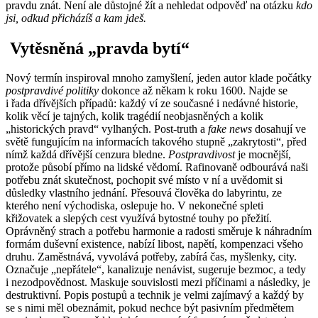
pravdu znát. Není ale důstojné žít a nehledat odpověď na otázku
kdo
jsi, odkud přicházíš a kam jdeš.
Vytěsněná „pravda bytí“
Nový termín inspiroval mnoho zamyšlení, jeden autor klade počátky
postpravdivé politiky
dokonce až někam k roku 1600. Najde se
i řada dřívějších případů: každý ví ze současné i nedávné historie,
kolik věcí je tajných, kolik tragédií neobjasněných a kolik
„historických pravd“ vylhaných. Post-truth a
fake news
dosahují ve
světě fungujícím na informacích takového stupně „zakrytosti“, před
nímž každá dřívější cenzura bledne.
Postpravdivost
je mocnější,
protože působí přímo na lidské vědomí. Rafinovaně odbourává naši
potřebu znát skutečnost, pochopit své místo v ní a uvědomit si
důsledky vlastního jednání. Přesouvá člověka do labyrintu, ze
kterého není východiska, oslepuje ho. V nekonečné spleti
křižovatek a slepých cest využívá bytostné touhy po přežití.
Oprávněný strach a potřebu harmonie a radosti směruje k náhradním
formám duševní existence, nabízí libost, napětí, kompenzaci všeho
druhu. Zaměstnává, vyvolává potřeby, zabírá čas, myšlenky, city.
Označuje „nepřátele“, kanalizuje nenávist, sugeruje bezmoc, a tedy
i nezodpovědnost. Maskuje souvislosti mezi příčinami a následky, je
destruktivní. Popis postupů a technik je velmi zajímavý a každý by
se s nimi měl obeznámit, pokud nechce být pasivním předmětem