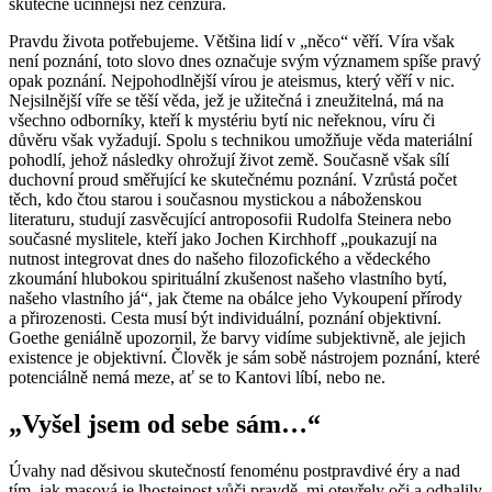
skutečně účinnější než cenzura.
Pravdu života potřebujeme. Většina lidí v „něco“ věří. Víra však
není poznání, toto slovo dnes označuje svým významem spíše pravý
opak poznání. Nejpohodlnější vírou je ateismus, který věří v nic.
Nejsilnější víře se těší věda, jež je užitečná i zneužitelná, má na
všechno odborníky, kteří k mystériu bytí nic neřeknou, víru či
důvěru však vyžadují. Spolu s technikou umožňuje věda materiální
pohodlí, jehož následky ohrožují život země. Současně však sílí
duchovní proud směřující ke skutečnému poznání. Vzrůstá počet
těch, kdo čtou starou i současnou mystickou a náboženskou
literaturu, studují zasvěcující antroposofii Rudolfa Steinera nebo
současné myslitele, kteří jako Jochen Kirchhoff „poukazují na
nutnost integrovat dnes do našeho filozofického a vědeckého
zkoumání hlubokou spirituální zkušenost našeho vlastního bytí,
našeho vlastního já“, jak čteme na obálce jeho Vykoupení přírody
a přirozenosti. Cesta musí být individuální, poznání objektivní.
Goethe geniálně upozornil, že barvy vidíme subjektivně, ale jejich
existence je objektivní. Člověk je sám sobě nástrojem poznání, které
potenciálně nemá meze, ať se to Kantovi líbí, nebo ne.
„Vyšel jsem od sebe sám…“
Úvahy nad děsivou skutečností fenoménu postpravdivé éry a nad
tím, jak masová je lhostejnost vůči pravdě, mi otevřely oči a odhalily