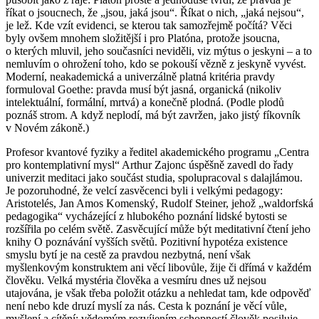
říkat o jsoucnech, že „jsou, jaká jsou“. Říkat o nich, „jaká nejsou“,
je lež. Kde vzít evidenci, se kterou tak samozřejmě počítá? Věci
byly ovšem mnohem složitější i pro Platóna, protože jsoucna,
o kterých mluvil, jeho současníci neviděli, viz mýtus o jeskyni – a to
nemluvím o ohrožení toho, kdo se pokouší vězně z jeskyně vyvést.
Moderní, neakademická a univerzálně platná kritéria pravdy
formuloval Goethe: pravda musí být jasná, organická (nikoliv
intelektuální, formální, mrtvá) a konečně plodná. (Podle plodů
poznáš strom. A když neplodí, má být zavržen, jako jistý fíkovník
v Novém zákoně.)
Profesor kvantové fyziky a ředitel akademického programu „Centra
pro kontemplativní mysl“ Arthur Zajonc úspěšně zavedl do řady
univerzit meditaci jako součást studia, spolupracoval s dalajlámou.
Je pozoruhodné, že velcí zasvěcenci byli i velkými pedagogy:
Aristotelés, Jan Amos Komenský, Rudolf Steiner, jehož „waldorfská
pedagogika“ vycházející z hlubokého poznání lidské bytosti se
rozšířila po celém světě. Zasvěcující může být meditativní čtení jeho
knihy O poznávání vyšších světů. Pozitivní hypotéza existence
smyslu bytí je na cestě za pravdou nezbytná, není však
myšlenkovým konstruktem ani věcí libovůle, žije či dřímá v každém
člověku. Velká mystéria člověka a vesmíru dnes už nejsou
utajována, je však třeba položit otázku a nehledat tam, kde odpověď
není nebo kde druzí myslí za nás. Cesta k poznání je věcí vůle,
myšlení a cítění; vědomým rozvíjením schopností člověk posiluje