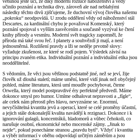
většinou ještě učí, že díky moderní rozluce náboženství a vědy
učinilo poznání a technika divy, zároveň ale nad neblahými
následky těchto divů zjišťujeme, že duchovní vývoj člověka našemu
„pokroku“ neodpovídá. U zrodu oddělení vědy od náboženství stál
Descartes, za kardinální chybu je považoval Komenský, který
poznání spojoval s vyšším zasvěcením a současně vyzýval ke čtení
knihy přírody a vesmíru. Moderní svět tragicky zapomněl, že
příroda má také svou řeč. I planety a souhvězdí ji mají, a není
jednosměrná. Rozlišení pravdy a lži se neděje prvotně slovy:
vyžaduje zkušenost, ze které se rodí pojem. Výsledek závisí na
principu zvaném etika. Individuální poznání a individuální etika jsou
neoddělitelné.
S vědomím, že věci jsou většinou podstatně jiné, než se jeví, žije
člověk už dlouhá staletí; máme umění, které vidí jinak než obyčejný
pohled, máme literaturu, která umí moudře pochybovat, čteme
Orwella, který model postpravdivé éry perfektně předvedl. Máme
dokonce smysl pro humor. Umíme odhalovat nepravosti a „fígle“,
ale celek nám přerostl přes hlavu, nevyznáme se. Enormní,
nevyčíslitelná kvantita jevů a operací, které se celé proměny účastní,
a jejich stále dokonalejší kvalita navádějí k rezignaci. Dokonce i k
ignorování gulagů, koncentráků, hladomorů a vůbec čehokoli, co
narušuje osobní, ekonomické nebo mocenské zájmy. „Jinak to
nejde“, pokud ponecháme stranou „pravdu bytí“. Vždyť i kvantita
a výběr informací v oběhu odpovídají určitým záměrům a jsou