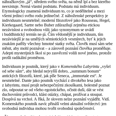
náhražkovým „já“, středem svého světa, na němž lpí a bez kterého
neexistuje. Nemá vlastní podstatu. Podstatu má individuum.
Etymologicky znamená individuum to, co je nedělitelné a mezi
všemi jedinci svého rodu jedinečné. Z náboženské perspektivy je
individuum nesmrtelné; moderní filozofové jako Rousseau, Hegel,
Kierkegaard, Sartre nebo Buber zdůrazňují zejména etickou
nezávislost a svobodnou vůli; jako synonymum se uvádí
i buddhistický termín ne-já. Čím vědomější je individuum, tím
nezávislejší je na umělých sémiotických vesmírech, byť k jejich
znakům patřily všechny hmotné statky světa. Člověk musí sám sebe
měnit, aby mohl poznávat – a zároveň poznání člověka proměňuje.
Adepti mysterijních škol si po zasvěcení volili nové jméno, protože
prošli radikální proměnou.
Individuum je poutník, který jako v
Komenského Labyrintu
„vyšel
od sebe sám“, aby hledal nejvyšší dobro, „summum bonum“
antických filozofů, které, jak píše Seneca, „immortale est“. Je
nesmrtelné. Dante jako poutník vychází z divokého lesa jako
z labyrintu, musí projít nebezpečnými zkouškami, bolestně poznat
zlo, odpoutat se od všeho egoistického, očistit duši, dát se vést
duchovními průvodci, klást otázky, chápat, prožívat a stoupat.
Dospívá na vrchol. A říká, že slovem nelze poznání vyjádřit. Vidí.
Komenského poutník navíc přináší velmi aktuální svědectví: jen
svobodná individua mohou tvořit svobodná společenství.