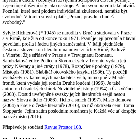
i zjemňuje duševní síly jako nástroje. A tím svou pravdu také utváří.
Poznání, které není plodem individuální zkušenosti, nemůže být
svobodné. V tomto smyslu platí: „Poznej pravdu a budeš
svobodný."
Sylvie Richterová (* 1945) se narodila v Brně a studovala v Praze
a v Římě, kde žila od konce roku 1971. Psaní je její prvotní a hlavní
povolání, prošla i řadou jiných zaměstnání. V Itálii přednášela
českou a slovenskou literaturu na univerzitách v Římě, Padově
a Viterbu. Žije střídavě v Praze a v Trevignanu Romanu.
Samizdatová edice Petlice u Škvoreckých v Torontu vydala její
prózy Návraty a jiné ztráty (1978), Rozptýlené podoby (1979),
Místopis (1981), Slabikář otcovského jazyka (1986). Ty později
vycházely i v kamenných nakladatelstvích, mimo jiné v Mladé
frontě, která vydala její román Druhé loučení (1996). Je také
autorkou básnických sbírek Neviditelné jistoty (1994) a Čas věčnost
(2003). Dosud uveřejněné svazky jejích literárních esejů nesou
názvy: Slova a ticho (1986), Ticho a smích (1997), Místo domova
(2004) a Eseje o české literatuře (2016), za niž obdržela cenu Toma
Stopparda. Jejím zatím posledním románem je Každá věc ať dospěje
na své místo (2016).
Příspěvek je součástí
Revue Prostor 108
.