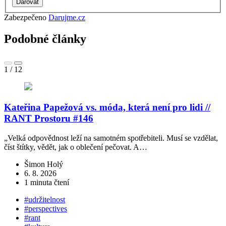
Zabezpečeno
Darujme.cz
Podobné články
1
/
12
Kateřina Papežová vs. móda, která není pro lidi //
RANT Prostoru #146
„Velká odpovědnost leží na samotném spotřebiteli. Musí se vzdělat,
K
číst štítky, vědět, jak o oblečení pečovat. A…
p
Šimon Holý
6. 8. 2026
1 minuta čtení
#udržitelnost
#perspectives
#rant