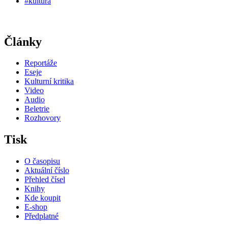
#kultura
Články
Reportáže
Eseje
Kulturní kritika
Video
Audio
Beletrie
Rozhovory
Tisk
O časopisu
Aktuální číslo
Přehled čísel
Knihy
Kde koupit
E-shop
Předplatné