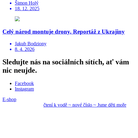
Šimon Holý
18. 12. 2025
Celý národ montuje drony. Reportáž z Ukrajiny
Jakub Bodziony
8. 4. 2026
Sledujte nás na sociálních sítích, ať vám
nic neujde.
Facebook
Instagram
E-shop
čtení k vodě ~ nové
číslo ~ Jsme děti mo
ře