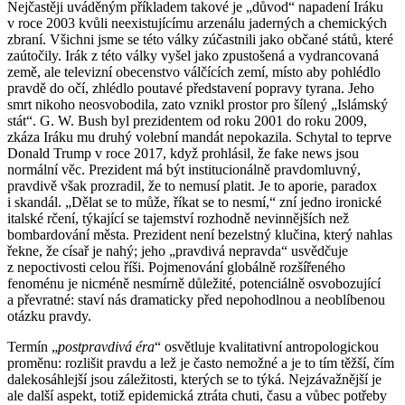
Nejčastěji uváděným příkladem takové je „důvod“ napadení Iráku
v roce 2003 kvůli neexistujícímu arzenálu jaderných a chemických
zbraní. Všichni jsme se této války zúčastnili jako občané států, které
zaútočily. Irák z této války vyšel jako zpustošená a vydrancovaná
země, ale televizní obecenstvo válčících zemí, místo aby pohlédlo
pravdě do očí, zhlédlo poutavé představení popravy tyrana. Jeho
smrt nikoho neosvobodila, zato vznikl prostor pro šílený „Islámský
stát“. G. W. Bush byl prezidentem od roku 2001 do roku 2009,
zkáza Iráku mu druhý volební mandát nepokazila. Schytal to teprve
Donald Trump v roce 2017, když prohlásil, že fake news jsou
normální věc. Prezident má být institucionálně pravdomluvný,
pravdivě však prozradil, že to nemusí platit. Je to aporie, paradox
i skandál. „Dělat se to může, říkat se to nesmí,“ zní jedno ironické
italské rčení, týkající se tajemství rozhodně nevinnějších než
bombardování města. Prezident není bezelstný klučina, který nahlas
řekne, že císař je nahý; jeho „pravdivá nepravda“ usvědčuje
z nepoctivosti celou říši. Pojmenování globálně rozšířeného
fenoménu je nicméně nesmírně důležité, potenciálně osvobozující
a převratné: staví nás dramaticky před nepohodlnou a neoblíbenou
otázku pravdy.
Termín „
postpravdivá éra
“ osvětluje kvalitativní antropologickou
proměnu: rozlišit pravdu a lež je často nemožné a je to tím těžší, čím
dalekosáhlejší jsou záležitosti, kterých se to týká. Nejzávažnější je
ale další aspekt, totiž epidemická ztráta chuti, času a vůbec potřeby