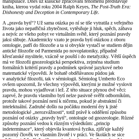
manipulace. Dnes už klasické zpracování fenoménu představuje
kniha, kterou vydal roku 2004 Ralph Keyes,
The Post-Truth Era:
Dishonesty and Deception in Contemporary Life.
A „pravda bytí“? Už sama otázka po ní se tiše vytratila z veřejného
života jako nepatřičná zbytečnost, vytěsňuje ji hluk, spěch, zábava
a nejvíc ze všeho pobyt ve virtuálním světě, který poznání pravdy
jaksi slibuje. Akademicky vzato je pravda bytí otázkou z oboru
ontologie, patří do filozofie a ta si obvykle vystačí se studiem dějin
antické filozofie od Parmenida po novoplatoniky, případně
křesťanské myslitele, vzácně se pouští i do metafyziky. Větší úspěch
má ve filozofii gnozeologická perspektiva, zejména studium
formálních kritérií pravdy a podmínek správné jazykové nebo
matematické výpovědi. Je bohatě obdělávanou půdou jak
v analytické filozofii, tak v sémiologii. Sémiolog Umberto Eco
ovšem upozornil, že všechny výpovědi, kterými je možné vyslovit
pravdu, mohou vyjadřovat i lež. Z této situace plynou dvě věci:
zaprvé, že pravdu vlastního bytí nelze pasivně svěřit odborníkům,
protože takové poznání není k ničemu, pokud je abstraktní či
intelektuální. Zadruhé došlo na počátku moderní éry k jisté
metodologické „nerozvážnosti“, totiž právě k oddělení způsobu
poznání od otázky „pravdy bytí“, ontologie od gnozeologie. Různé
způsoby poznání vedou k různým výsledkům: „princip
indeterminace“, který objevila kvantová fyzika, zjišťuje každý
pozorný člověk ve vlastním životě i v práci. Ve školách se sice