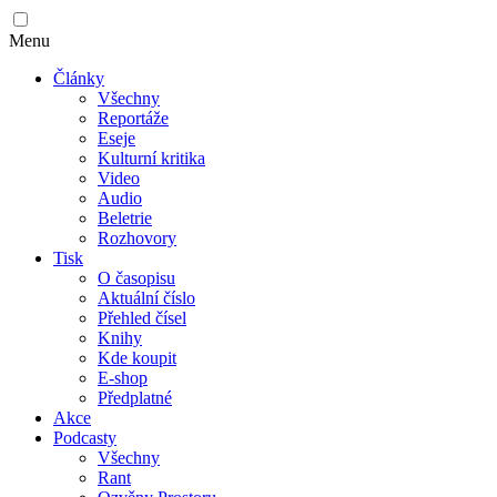
Menu
Články
Všechny
Reportáže
Eseje
Kulturní kritika
Video
Audio
Beletrie
Rozhovory
Tisk
O časopisu
Aktuální číslo
Přehled čísel
Knihy
Kde koupit
E-shop
Předplatné
Akce
Podcasty
Všechny
Rant