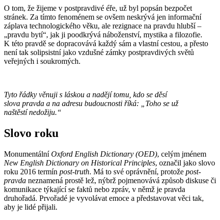
O tom, že žijeme v postpravdivé éře, už byl popsán bezpočet
stránek. Za tímto fenoménem se ovšem neskrývá jen informační
záplava technologického věku, ale rezignace na pravdu hlubší –
„pravdu bytí“, jak ji poodkrývá náboženství, mystika a filozofie.
K této pravdě se dopracovává každý sám a vlastní cestou, a přesto
není tak solipsistní jako vzdušné zámky postpravdivých světů
veřejných i soukromých.
Tyto řádky věnuji s láskou a nadějí tomu, kdo se děsí
slova pravda a na adresu budoucnosti říká: „Toho se už
naštěstí nedožiju.“
Slovo roku
Monumentální
Oxford English Dictionary (OED)
, celým jménem
New English Dictionary on Historical Principles
, označil jako slovo
roku 2016 termín
post-truth
. Má to své oprávnění, protože
post-
pravda
neznamená prostě lež, nýbrž pojmenovává způsob diskuse či
komunikace týkající se faktů nebo zpráv, v němž je pravda
druhořadá. Prvořadé je vyvolávat emoce a představovat věci tak,
aby je lidé přijali.