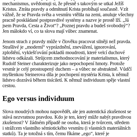
mechanismus, uvědomuji si, že přesně s takovým se utkal Ježíš
Kristus. Ztráta pravdy a odmítnutí Krista probíhají současně. Vzít
vážně, že se Pravda světa a vesmíru vtělila na zemi, anuluje všechny
pracně poskládané postpravdivé systémy a nazve je prostě lží. „Já
jsem Pravda, Cesta a Život“? „Poznej pravdu a budeš svobodný“?
Jen málokdo ví, co ta slova mají vůbec znamenat.
Jenom strach z pravdy může v člověku pracovat silněji než pravda.
Strašlivé je „moderní“ vyprázdnění, znevážení, ignorování,
zploštění, vyklešťování pokladů moudrosti, které velcí duchové
lidstvu odkázali. Strůjcem znehodnocování je materialismus, který
Rudolf Steiner charakterizuje jako nepochopení hmoty. Protože
vesmír je celý prostoupený duchem – a vůbec ne abstraktně. Vůdčí
myšlenkou Steinerova díla je pochopení mystéria Krista, k němuž
lidstvo dozrává během tisíciletí. K němuž individuum spěje vlastní
cestou.
Ego versus individuum
Slova moudrých mohou napovědět, ale jen autentická zkušenost se
stává nezvratnou pravdou. Kdo je ten, který může nabýt pravdivou
zkušenost? V žádném případě ne osoba, která je tvůrcem, středem
i strážcem vlastního sémiotického vesmíru (i vlastních materiálních
statků). Ta je totožná s tím, čemu říkáme „ego“, které je