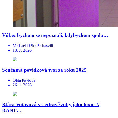
Vůbec bychom se nepoznali, kdybychom spolu…
Michael Džindžichašvili
13. 7. 2026
Současná povídková tvorba roku 2025
Olga Pavlova
26. 1. 2026
Klára Votavová vs. zdravé zuby jako luxus //
RANT…