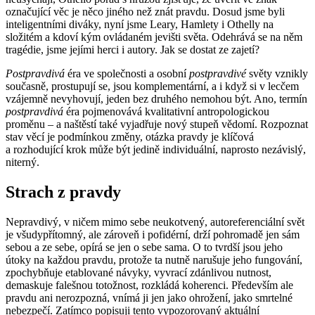
označující věc je něco jiného než znát pravdu. Dosud jsme byli
inteligentními diváky, nyní jsme Leary, Hamlety i Othelly na
složitém a kdoví kým ovládaném jevišti světa. Odehrává se na něm
tragédie, jsme jejími herci i autory. Jak se dostat ze zajetí?
Postpravdivá
éra ve společnosti a osobní
postpravdivé
světy vznikly
současně, prostupují se, jsou komplementární, a i když si v lecčem
vzájemně nevyhovují, jeden bez druhého nemohou být. Ano, termín
postpravdivá
éra pojmenovává kvalitativní antropologickou
proměnu – a naštěstí také vyjadřuje nový stupeň vědomí. Rozpoznat
stav věcí je podmínkou změny, otázka pravdy je klíčová
a rozhodující krok může být jedině individuální, naprosto nezávislý,
niterný.
Strach z pravdy
Nepravdivý, v ničem mimo sebe neukotvený, autoreferenciální svět
je všudypřítomný, ale zároveň i pofidérní, drží pohromadě jen sám
sebou a ze sebe, opírá se jen o sebe sama. O to tvrdší jsou jeho
útoky na každou pravdu, protože ta nutně narušuje jeho fungování,
zpochybňuje etablované návyky, vyvrací zdánlivou nutnost,
demaskuje falešnou totožnost, rozkládá koherenci. Především ale
pravdu ani nerozpozná, vnímá ji jen jako ohrožení, jako smrtelné
nebezpečí. Zatímco popisuji tento vypozorovaný aktuální