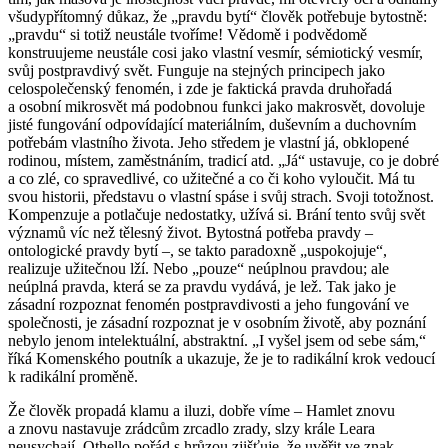
všudypřítomný důkaz, že „pravdu bytí“ člověk potřebuje bytostně:
„pravdu“ si totiž neustále tvoříme! Vědomě i podvědomě
konstruujeme neustále cosi jako vlastní vesmír, sémiotický vesmír,
svůj postpravdivý svět. Funguje na stejných principech jako
celospolečenský fenomén, i zde je faktická pravda druhořadá
a osobní mikrosvět má podobnou funkci jako makrosvět, dovoluje
jisté fungování odpovídající materiálním, duševním a duchovním
potřebám vlastního života. Jeho středem je vlastní já, obklopené
rodinou, místem, zaměstnáním, tradicí atd. „Já“ ustavuje, co je dobré
a co zlé, co spravedlivé, co užitečné a co či koho vyloučit. Má tu
svou historii, představu o vlastní spáse i svůj strach. Svoji totožnost.
Kompenzuje a potlačuje nedostatky, užívá si. Brání tento svůj svět
významů víc než tělesný život. Bytostná potřeba pravdy –
ontologické pravdy bytí –, se takto paradoxně „uspokojuje“,
realizuje užitečnou lží. Nebo „pouze“ neúplnou pravdou; ale
neúplná pravda, která se za pravdu vydává, je lež. Tak jako je
zásadní rozpoznat fenomén postpravdivosti a jeho fungování ve
společnosti, je zásadní rozpoznat je v osobním životě, aby poznání
nebylo jenom intelektuální, abstraktní. „I vyšel jsem od sebe sám,“
říká Komenského poutník a ukazuje, že je to radikální krok vedoucí
k radikální proměně.
Že člověk propadá klamu a iluzi, dobře víme – Hamlet znovu
a znovu nastavuje zrádcům zrcadlo zrady, slzy krále Leara
neusychají, Othello pořád s hrůzou zjišťuje, že uvěřit ve znak