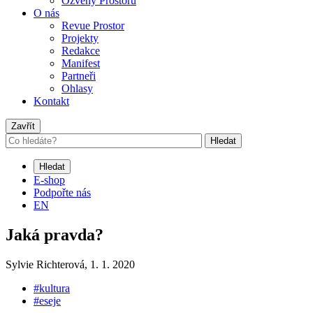
Ozvěny Prostoru
O nás
Revue Prostor
Projekty
Redakce
Manifest
Partneři
Ohlasy
Kontakt
Zavřít
Hledat
Hledat
E-shop
Podpořte nás
EN
Jaká pravda?
Sylvie Richterová,
1. 1. 2020
#kultura
#eseje