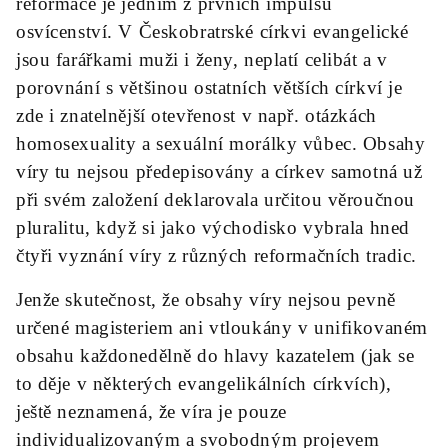
reformace je jedním z prvních impulsů
osvícenství. V Českobratrské církvi evangelické
jsou farářkami muži i ženy, neplatí celibát a v
porovnání s většinou ostatních větších církví je
zde i znatelnější otevřenost v např. otázkách
homosexuality a sexuální morálky vůbec. Obsahy
víry tu nejsou předepisovány a církev samotná už
při svém založení deklarovala určitou věroučnou
pluralitu, když si jako východisko vybrala hned
čtyři vyznání víry z různých reformačních tradic.
Jenže skutečnost, že obsahy víry nejsou pevně
určené magisteriem ani vtloukány v unifikovaném
obsahu každonedělně do hlavy kazatelem (jak se
to děje v některých evangelikálních církvích),
ještě neznamená, že víra je pouze
individualizovaným a svobodným projevem