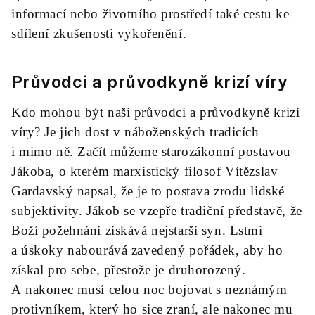
informací nebo životního prostředí také cestu ke
sdílení zkušenosti vykořenění.
Průvodci a průvodkyně krizí víry
Kdo mohou být naši průvodci a průvodkyně krizí
víry? Je jich dost v náboženských tradicích
i mimo ně. Začít můžeme starozákonní postavou
Jákoba, o kterém marxistický filosof Vítězslav
Gardavský napsal, že je to postava zrodu lidské
subjektivity. Jákob se vzepře tradiční představě, že
Boží požehnání získává nejstarší syn. Lstmi
a úskoky nabourává zavedený pořádek, aby ho
získal pro sebe, přestože je druhorozený.
A nakonec musí celou noc bojovat s neznámým
protivníkem, který ho sice zraní, ale nakonec mu