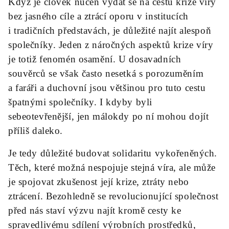
Když je člověk nucen vydat se na cestu krize víry
bez jasného cíle a ztrácí oporu v institucích
i tradičních představách, je důležité najít alespoň
společníky. Jeden z náročných aspektů krize víry
je totiž fenomén osamění. U dosavadních
souvěrců se však často nesetká s porozuměním
a faráři a duchovní jsou většinou pro tuto cestu
špatnými společníky. I kdyby byli
sebeotevřenější, jen málokdy po ní mohou dojít
příliš daleko.
Je tedy důležité budovat solidaritu vykořeněných.
Těch, které možná nespojuje stejná víra, ale může
je spojovat zkušenost její krize, ztráty nebo
ztrácení. Bezohledně se revolucionující společnost
před nás staví výzvu najít kromě cesty ke
spravedlivému sdílení výrobních prostředků,