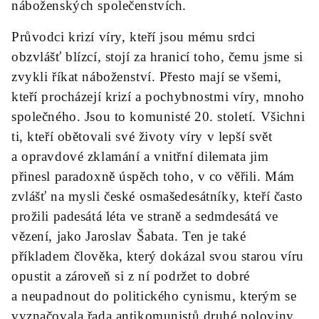
náboženských společenstvích.
Průvodci krizí víry, kteří jsou mému srdci
obzvlášť blízcí, stojí za hranicí toho, čemu jsme si
zvykli říkat náboženství. Přesto mají se všemi,
kteří procházejí krizí a pochybnostmi víry, mnoho
společného. Jsou to komunisté 20. století. Všichni
ti, kteří obětovali své životy víry v lepší svět
a opravdové zklamání a vnitřní dilemata jim
přinesl paradoxně úspěch toho, v co věřili. Mám
zvlášť na mysli české osmašedesátníky, kteří často
prožili padesátá léta ve straně a sedmdesátá ve
vězení, jako Jaroslav Šabata. Ten je také
příkladem člověka, který dokázal svou starou víru
opustit a zároveň si z ní podržet to dobré
a neupadnout do politického cynismu, kterým se
vyznačovala řada antikomunistů druhé poloviny