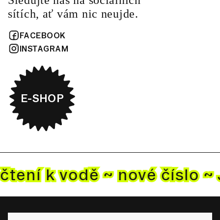
Sledujte nás na sociálních
sítích, ať vám nic neujde.
FACEBOOK
INSTAGRAM
E-SHOP
čtení k vodě ~ nové
číslo ~