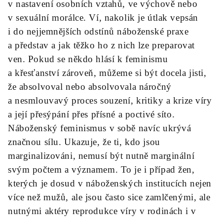
v nastavení osobních vztahů, ve výchově nebo
v sexuální morálce. Ví, nakolik je útlak vepsán
i do nejjemnějších odstínů náboženské praxe
a představ a jak těžko ho z nich lze preparovat
ven. Pokud se někdo hlásí k feminismu
a křesťanství zároveň, můžeme si být docela jisti,
že absolvoval nebo absolvovala náročný
a nesmlouvavý proces souzení, kritiky a krize víry
a její přesýpání přes přísné a poctivé síto.
Náboženský feminismus v sobě navíc ukrývá
značnou sílu. Ukazuje, že ti, kdo jsou
marginalizováni, nemusí být nutně marginální
svým počtem a významem. To je i případ žen,
kterých je dosud v náboženských institucích nejen
více než mužů, ale jsou často sice zamlčenými, ale
nutnými aktéry reprodukce víry v rodinách i v