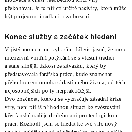
překonávat. Je to přijetí určité pasivity, která může
být projevem úpadku i osvobození.
Konec služby a začátek hledání
V jistý moment mi bylo čím dál víc jasné, že moje
intenzivní vnitřní potýkání se s vlastní tradicí
a stále silnější úzkost ze závazku, který by
představovala farářská práce, bude znamenat
přehodnocení mnoha oblastí mého života, od těch
nejosobnějších po ty nejpraktičtější.
Dvojznačnost, kterou se vyznačuje zásadní krize
víry, není příliš příhodnou situací ke zvěstování
křesťanské naděje druhým ani pro teologickou
práci. Rozhodl jsem se hledat ke své víře nový
vztah a nejdřív se od ní především trochu vzdálit,