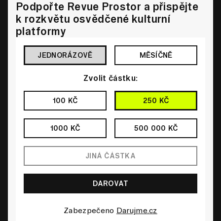
Podpořte Revue Prostor a přispějte
k rozkvětu osvědčené kulturní
platformy
JEDNORÁZOVĚ
MĚSÍČNĚ
Zvolit částku:
100 KČ
250 KČ
1000 KČ
500 000 KČ
Zabezpečeno
Darujme.cz