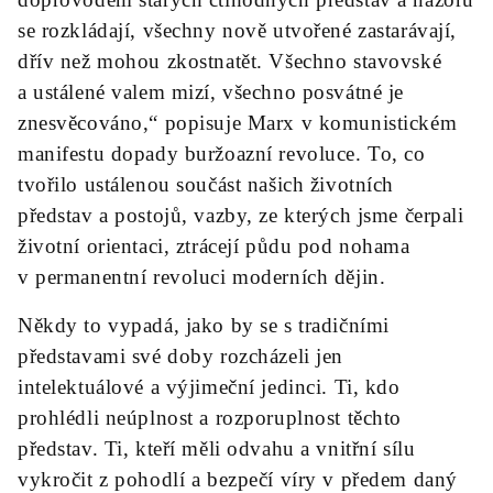
se rozkládají, všechny nově utvořené zastarávají,
dřív než mohou zkostnatět. Všechno stavovské
a ustálené valem mizí, všechno posvátné je
znesvěcováno,“ popisuje Marx v komunistickém
manifestu dopady buržoazní revoluce. To, co
tvořilo ustálenou součást našich životních
představ a postojů, vazby, ze kterých jsme čerpali
životní orientaci, ztrácejí půdu pod nohama
v permanentní revoluci moderních dějin.
Někdy to vypadá, jako by se s tradičními
představami své doby rozcházeli jen
intelektuálové a výjimeční jedinci. Ti, kdo
prohlédli neúplnost a rozporuplnost těchto
představ. Ti, kteří měli odvahu a vnitřní sílu
vykročit z pohodlí a bezpečí víry v předem daný