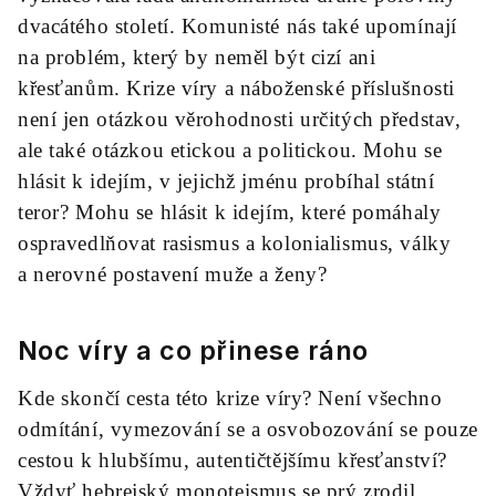
dvacátého století. Komunisté nás také upomínají
na problém, který by neměl být cizí ani
křesťanům. Krize víry a náboženské příslušnosti
není jen otázkou věrohodnosti určitých představ,
ale také otázkou etickou a politickou. Mohu se
hlásit k idejím, v jejichž jménu probíhal státní
teror? Mohu se hlásit k idejím, které pomáhaly
ospravedlňovat rasismus a kolonialismus, války
a nerovné postavení muže a ženy?
Noc víry a co přinese ráno
Kde skončí cesta této krize víry? Není všechno
odmítání, vymezování se a osvobozování se pouze
cestou k hlubšímu, autentičtějšímu křesťanství?
Vždyť hebrejský monoteismus se prý zrodil