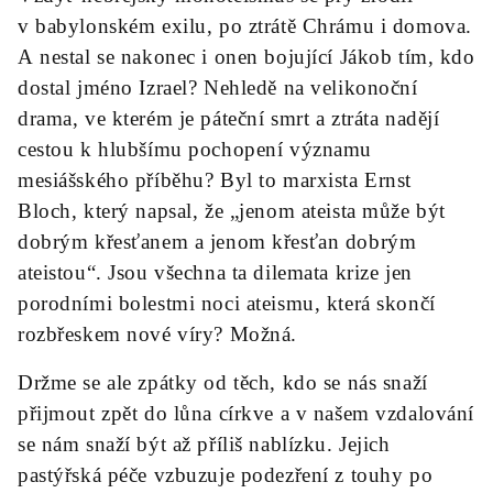
v babylonském exilu, po ztrátě Chrámu i domova.
A nestal se nakonec i onen bojující Jákob tím, kdo
dostal jméno Izrael? Nehledě na velikonoční
drama, ve kterém je páteční smrt a ztráta nadějí
cestou k hlubšímu pochopení významu
mesiášského příběhu? Byl to marxista Ernst
Bloch, který napsal, že „jenom ateista může být
dobrým křesťanem a jenom křesťan dobrým
ateistou“. Jsou všechna ta dilemata krize jen
porodními bolestmi noci ateismu, která skončí
rozbřeskem nové víry? Možná.
Držme se ale zpátky od těch, kdo se nás snaží
přijmout zpět do lůna církve a v našem vzdalování
se nám snaží být až příliš nablízku. Jejich
pastýřská péče vzbuzuje podezření z touhy po