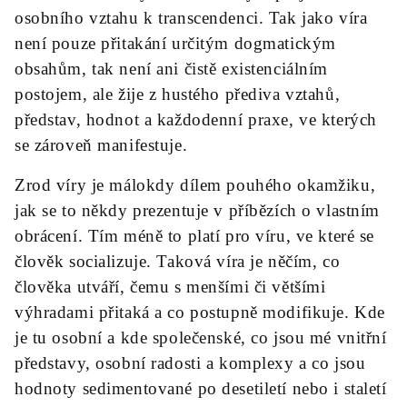
osobního vztahu k transcendenci. Tak jako víra
není pouze přitakání určitým dogmatickým
obsahům, tak není ani čistě existenciálním
postojem, ale žije z hustého přediva vztahů,
představ, hodnot a každodenní praxe, ve kterých
se zároveň manifestuje.
Zrod víry je málokdy dílem pouhého okamžiku,
jak se to někdy prezentuje v příbězích o vlastním
obrácení. Tím méně to platí pro víru, ve které se
člověk socializuje. Taková víra je něčím, co
člověka utváří, čemu s menšími či většími
výhradami přitaká a co postupně modifikuje. Kde
je tu osobní a kde společenské, co jsou mé vnitřní
představy, osobní radosti a komplexy a co jsou
hodnoty sedimentované po desetiletí nebo i staletí