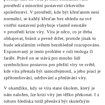
prostředí a minoritní postavení církevního
společenství. V prostředí, kde být křesťanem není
normální, se každý křesťan bez ohledu na své
vnitřní nastavení pohybuje vlastně neustále
v prostředí krize víry. Víra je něco, co je třeba
obhajovat, bránit a pevně držet, protože jinak to
bude sekulárním světem bezohledně rozcupováno.
Exponovaný je tento problém v roli teologa či
faráře. Právě on se stává pro mnoho lidí
symbolickou postavou pro přežití víry ve světě,
kde víra přestala být samozřejmostí, a jeho prací je
zpřítomňování, udržování a předávání víry.
V okamžiku, kdy se víra stane úkolem, který je
nám naložen, lze krizi víry jen těžko překonat. I z
tohoto hlediska totiž přestává být skutečným