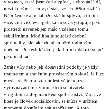
v textech, které jsem četl a zpíval, a chování lidí,
mezi kterými jsem vyrůstal, lze jen těžko rozlišit.
Náboženské a nenáboženské tu splývá, a to tím
více, čím více evangelická církev vystupuje jako
prostředí navenek jen málo vzdálené tomu
sekulárnímu. Modlitba je součástí osobní
spirituality, ale také rituálem před rodinným
obědem. Poslech kázání je kulturní událostí stejně
jako meditací.
Ztráta víry nebo její dosavadní podoby je vždy
traumatem a zraněním provázeným bolestí. Je iluzí
myslet si, že opravdu bolestivé je pouze
vyrovnávání se s vírou, která se utvářela
v rigidním a dogmatickém společenství. Víra, ve
které je člověk socializován, se může v určitém
momentu dospívání stát nepřítelem. A toto