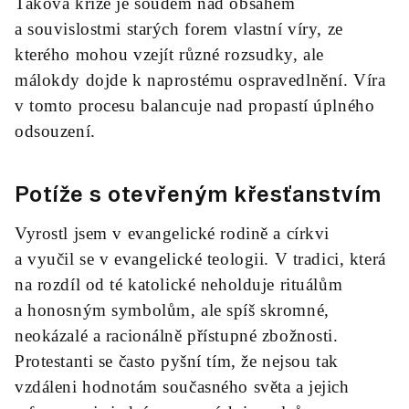
Taková krize je soudem nad obsahem
a souvislostmi starých forem vlastní víry, ze
kterého mohou vzejít různé rozsudky, ale
málokdy dojde k naprostému ospravedlnění. Víra
v tomto procesu balancuje nad propastí úplného
odsouzení.
Potíže s otevřeným křesťanstvím
Vyrostl jsem v evangelické rodině a církvi
a vyučil se v evangelické teologii. V tradici, která
na rozdíl od té katolické neholduje rituálům
a honosným symbolům, ale spíš skromné,
neokázalé a racionálně přístupné zbožnosti.
Protestanti se často pyšní tím, že nejsou tak
vzdáleni hodnotám současného světa a jejich