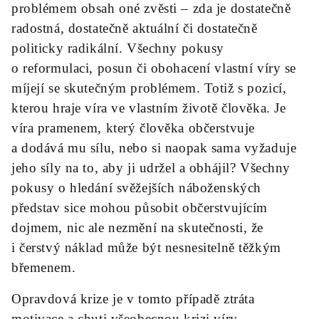
problémem obsah oné zvěsti – zda je dostatečně
radostná, dostatečně aktuální či dostatečně
politicky radikální. Všechny pokusy
o reformulaci, posun či obohacení vlastní víry se
míjejí se skutečným problémem. Totiž s pozicí,
kterou hraje víra ve vlastním životě člověka. Je
víra pramenem, který člověka občerstvuje
a dodává mu sílu, nebo si naopak sama vyžaduje
jeho síly na to, aby ji udržel a obhájil? Všechny
pokusy o hledání svěžejších náboženských
představ sice mohou působit občerstvujícím
dojmem, nic ale nezmění na skutečnosti, že
i čerstvý náklad může být nesnesitelně těžkým
břemenem.
Opravdová krize je v tomto případě ztráta
motivace a chuti všeobecnou krizi víry