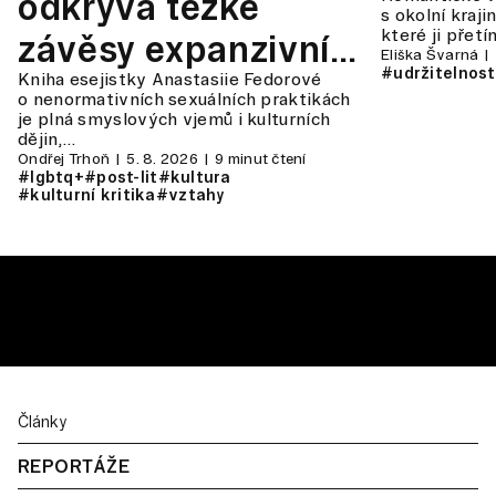
odkrývá těžké
s okolní kraji
které ji přet
závěsy expanzivní
Eliška Švarná
#udržitelnost
Kniha esejistky Anastasiie Fedorové
sexuality
o nenormativních sexuálních praktikách
je plná smyslových vjemů i kulturních
dějin,…
Ondřej Trhoň
5. 8. 2026
9 minut čtení
#lgbtq+
#post-lit
#kultura
#kulturní kritika
#vztahy
Články
REPORTÁŽE