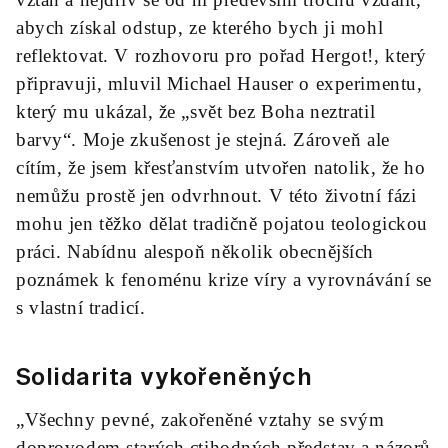
abych získal odstup, ze kterého bych ji mohl
reflektovat. V rozhovoru pro pořad Hergot!, který
připravuji, mluvil Michael Hauser o experimentu,
který mu ukázal, že „svět bez Boha neztratil
barvy“. Moje zkušenost je stejná. Zároveň ale
cítím, že jsem křesťanstvím utvořen natolik, že ho
nemůžu prostě jen odvrhnout. V této životní fázi
mohu jen těžko dělat tradičně pojatou teologickou
práci. Nabídnu alespoň několik obecnějších
poznámek k fenoménu krize víry a vyrovnávání se
s vlastní tradicí.
Solidarita vykořeněných
„Všechny pevné, zakořeněné vztahy se svým
doprovodem starých ctihodných představ a názorů