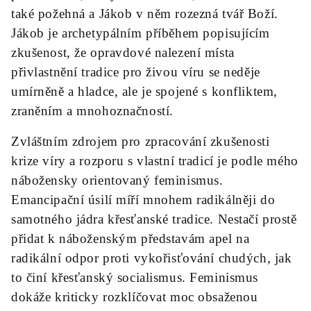
také požehná a Jákob v něm rozezná tvář Boží.
Jákob je archetypálním příběhem popisujícím
zkušenost, že opravdové nalezení místa
přivlastnění tradice pro živou víru se neděje
umírněně a hladce, ale je spojené s konfliktem,
zraněním a mnohoznačností.
Zvláštním zdrojem pro zpracování zkušenosti
krize víry a rozporu s vlastní tradicí je podle mého
nábožensky orientovaný feminismus.
Emancipační úsilí míří mnohem radikálněji do
samotného jádra křesťanské tradice. Nestačí prostě
přidat k náboženským představám apel na
radikální odpor proti vykořisťování chudých, jak
to činí křesťanský socialismus. Feminismus
dokáže kriticky rozklíčovat moc obsaženou