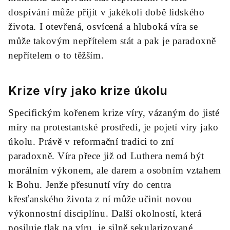
dospívání může přijít v jakékoli době lidského
života. I otevřená, osvícená a hluboká víra se
může takovým nepřítelem stát a pak je paradoxně
nepřítelem o to těžším.
Krize víry jako krize úkolu
Specifickým kořenem krize víry, vázaným do jisté
míry na protestantské prostředí, je pojetí víry jako
úkolu. Právě v reformační tradici to zní
paradoxně. Víra přece již od Luthera nemá být
morálním výkonem, ale darem a osobním vztahem
k Bohu. Jenže přesunutí víry do centra
křesťanského života z ní může učinit novou
výkonnostní disciplínu. Další okolností, která
posiluje tlak na víru, je silně sekularizované