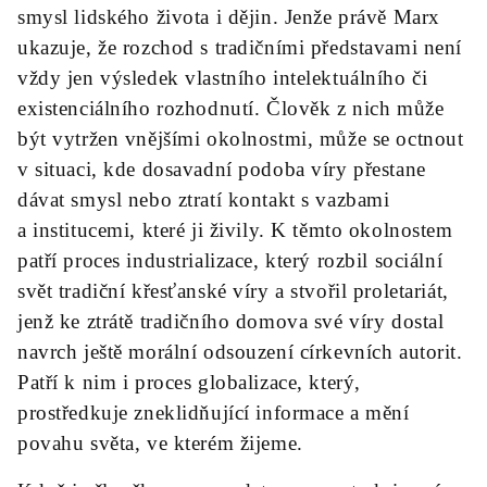
smysl lidského života i dějin. Jenže právě Marx
ukazuje, že rozchod s tradičními představami není
vždy jen výsledek vlastního intelektuálního či
existenciálního rozhodnutí. Člověk z nich může
být vytržen vnějšími okolnostmi, může se octnout
v situaci, kde dosavadní podoba víry přestane
dávat smysl nebo ztratí kontakt s vazbami
a institucemi, které ji živily. K těmto okolnostem
patří proces industrializace, který rozbil sociální
svět tradiční křesťanské víry a stvořil proletariát,
jenž ke ztrátě tradičního domova své víry dostal
navrch ještě morální odsouzení církevních autorit.
Patří k nim i proces globalizace, který,
prostředkuje zneklidňující informace a mění
povahu světa, ve kterém žijeme.