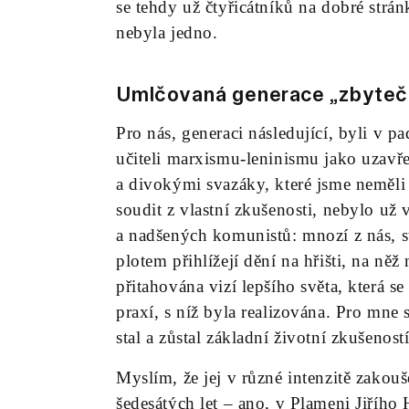
se tehdy už čtyřicátníků na dobré strán
nebyla jedno.
Umlčovaná generace „zbyte
Pro nás, generaci následující, byli v p
učiteli marxismu-leninismu jako uzav
a divokými svazáky, které jsme neměli 
soudit z vlastní zkušenosti, nebylo už
a nadšených komunistů: mnozí z nás, stej
plotem přihlížejí dění na hřišti, na něž
přitahována vizí lepšího světa, která 
praxí, s níž byla realizována. Pro mne 
stal a zůstal základní životní zkušenost
Myslím, že jej v různé intenzitě zakou
šedesátých let – ano, v Plameni Jiřího 