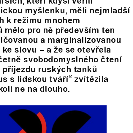
ších, kteří kdysi věřili
tickou myšlenku, měli nejmladší
tah k režimu mnohem
ů mělo pro ně především ten
umlčovanou a marginalizovanou
 ke slovu – a že se otevřela
včetně svobodomyslného čtení
 příjezdu ruských tanků
s s lidskou tváří“ zvítězila
oli ne na dlouho.