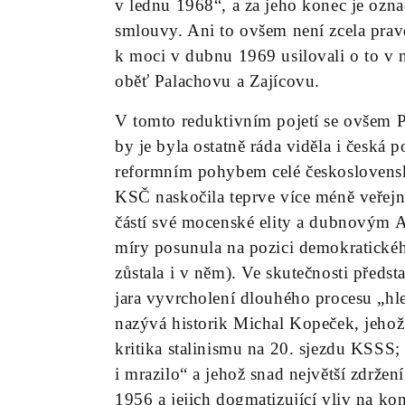
v lednu 1968“, a za jeho konec je ozn
smlouvy. Ani to ovšem není zcela prav
k moci v dubnu 1969 usilovali o to v n
oběť Palachovu a Zajícovu.
V tomto reduktivním pojetí se ovšem Pr
by je byla ostatně ráda viděla i česká 
reformním pohybem celé československé
KSČ naskočila teprve více méně veřejno
částí své mocenské elity a dubnovým
míry posunula na pozici demokratickéh
zůstala i v něm). Ve skutečnosti před
jara vyvrcholení dlouhého procesu „hl
nazývá historik Michal Kopeček, jeho
kritika stalinismu na 20. sjezdu KSSS
i mrazilo“ a jehož snad největší zdržen
1956 a jejich dogmatizující vliv na ko