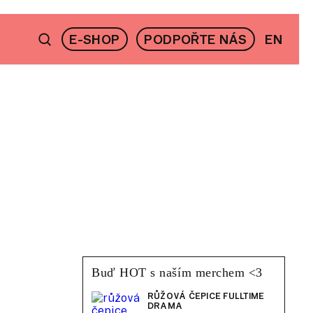
E-SHOP
PODPOŘTE NÁS
EN
Buď HOT s naším merchem <3
RŮŽOVÁ ČEPICE FULLTIME
DRAMA