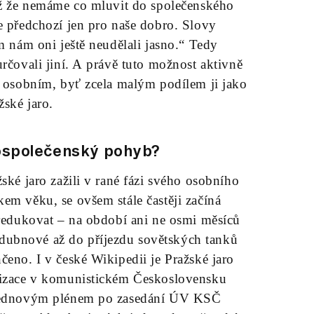
tiž že nemáme co mluvit do společenského
e předchozí jen pro naše dobro. Slovy
m nám oni ještě neudělali jasno.“ Tedy
určovali jiní. A právě tuto možnost aktivně
m osobním, byť zcela malým podílem ji jako
žské jaro.
lospolečenský pohyb?
ské jaro zažili v rané fázi svého osobního
em věku, se ovšem stále častěji začíná
 redukovat – na období ani ne osmi měsíců
dubnové až do příjezdu sovětských tanků
čeno. I v české Wikipedii je Pražské jaro
alizace v komunistickém Československu
o lednovým plénem po zasedání ÚV KSČ