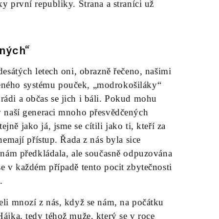
ky první republiky. Strana a straníci už
čných“
adesátých letech oni, obrazně řečeno, našimi
řeného systému pouček, „modrokošiláky“
rádi a občas se jich i báli. Pokud mohu
 v naší generaci mnoho přesvědčených
ně jako já, jsme se cítili jako ti, kteří za
 nemají přístup. Řada z nás byla sice
se nám předkládala, ale současně odpuzována
se v každém případě tento pocit zbytečnosti
í.
šeli mnozí z nás, když se nám, na počátku
Hájka, tedy téhož muže, který se v roce