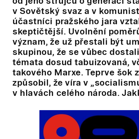
od jeho strůjců o generaci star
v Sovětský svaz a v komunis
účastníci pražského jara vz
skeptičtější. Uvolnění poměr
význam, že už přestali být 
skupinou, že se vůbec dostali
témata dosud tabuizovaná, 
takového Marxe. Teprve šok z
způsobil, že víra v „socialismu
v hlavách celého národa. Jakk