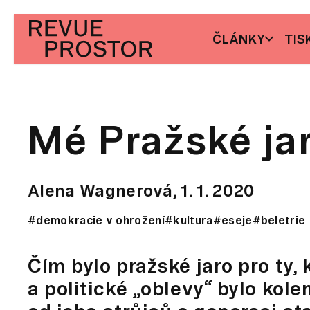
ČLÁNKY
TIS
Mé Pražské ja
Alena Wagnerová,
1. 1. 2020
#demokracie v ohrožení
#kultura
#eseje
#beletrie
Čím bylo pražské jaro pro ty,
a politické „oblevy“ bylo kolem