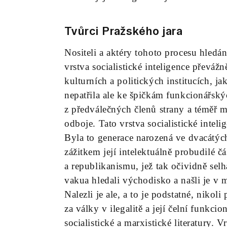
Tvůrci Pražského jara
Nositeli a aktéry tohoto procesu hledání
vrstva socialistické inteligence převá
kulturních a politických institucích, ja
nepatřila ale ke špičkám funkcionářský
z předválečných členů strany a téměř m
odboje. Tato vrstva socialistické intel
Byla to generace narozená ve dvacátýc
zážitkem její intelektuálně probudilé 
a republikanismu, jež tak očividně s
vakua hledali východisko a našli je v 
Nalezli je ale, a to je podstatné, nikoli
za války v ilegalitě a její čelní funkc
socialistické a marxistické literatury.