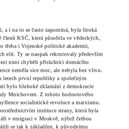
, a i na to se často zapomíná, byla široká
žně členů KSČ, která působila ve vědeckých,
ko třeba i Vojenské politické akademii,
ch elit. Ty se naopak rekrutovaly především
ezi nimi chyběli příslušníci domácího
igence neměla sice moc, ale nebyla bez vlivu.
h letech první republiky a společným
části bylo hluboké zklamání z demokracie
elhaly Mnichovem. Z tohoto hodnotového
myšlence socialistické revoluce a marxismu.
 prostřednictvím instituce strany, která byla
ionáři v emigraci v Moskvě, nýbrž četbou
 Vrátili se tak k základům, k původnímu