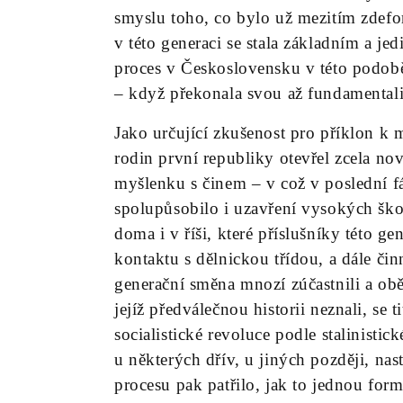
smyslu toho, co bylo už mezitím zdef
v této generaci se stala základním a j
proces v Československu v této podobě
– když překonala svou až fundamental
Jako určující zkušenost pro příklon k
rodin první republiky otevřel zcela no
myšlenku s činem – v což v poslední f
spolupůsobilo i uzavření vysokých ško
doma i v říši, které příslušníky této 
kontaktu s dělnickou třídou, a dále činn
generační směna mnozí zúčastnili a ob
jejíž předválečnou historii neznali, se
socialistické revoluce podle stalinistic
u některých dřív, u jiných později, nas
procesu pak patřilo, jak to jednou for