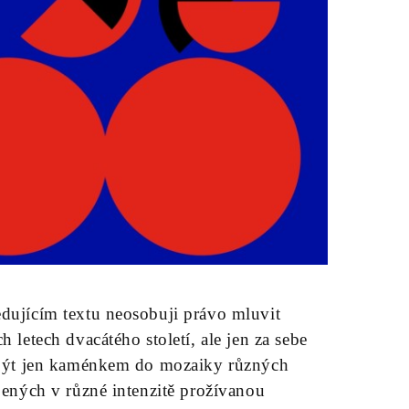
edujícím textu neosobuji právo mluvit
 letech dvacátého století, ale jen za sebe
y být jen kaménkem do mozaiky různých
ojených v různé intenzitě prožívanou