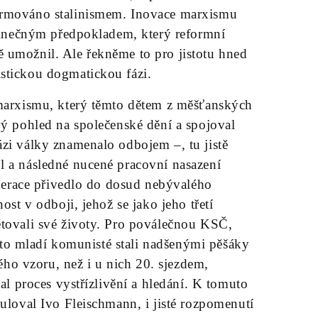
ormováno stalinismem. Inovace marxismu
edinečným předpokladem, který reformní
 umožnil. Ale řekněme to pro jistotu hned
istickou dogmatickou fázi.
 marxismu, který těmto dětem z měšťanských
vý pohled na společenské dění a spojoval
ázi války znamenalo odbojem –, tu jistě
l a následné nucené pracovní nasazení
generace přivedlo do dosud nebývalého
ost v odboji, jehož se jako jeho třetí
ětovali své životy. Pro poválečnou KSČ,
 tito mladí komunisté stali nadšenými pěšáky
kého vzoru, než i u nich 20. sjezdem,
tal proces vystřízlivění a hledání. K tomuto
muloval Ivo Fleischmann, i jisté rozpomenutí