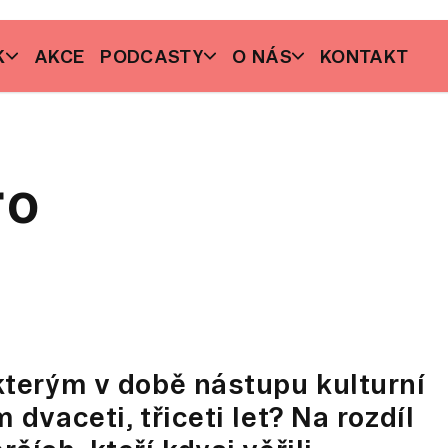
K
AKCE
PODCASTY
O NÁS
KONTAKT
ro
 kterým v době nástupu kulturní
 dvaceti, třiceti let? Na rozdíl