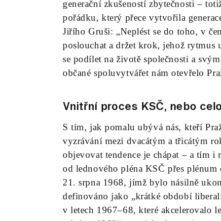
generační zkušeností zbytečnosti – to
pořádku, který přece vytvořila generac
Jiřího Gruši: „Neplést se do toho, v če
poslouchat a držet krok, jehož rytmus 
se podílet na životě společnosti a svý
občané spoluvytvářet nám otevřelo Pra
Vnitřní proces KSČ, nebo ce
S tím, jak pomalu ubývá nás, kteří Praž
vyzrávání mezi dvacátým a třicátým rok
objevovat tendence je chápat – a tím i
od lednového pléna KSČ přes plénum 
21. srpna 1968, jímž bylo násilně ukon
definováno jako „krátké období liber
v letech 1967–68, které akceleroval