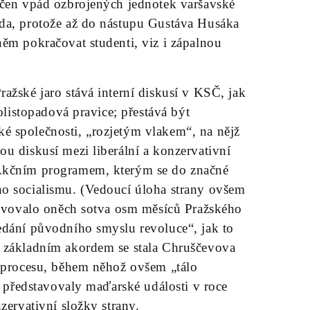
ačen vpád ozbrojených jednotek varšavské
da, protože až do nástupu Gustáva Husáka
ěm pokračovat studenti, viz i zápalnou
ažské jaro stává interní diskusí v KSČ, jak
polistopadová pravice; přestává být
 společnosti, „rozjetým vlakem“, na nějž
u diskusí mezi liberální a konzervativní
 Akčním programem, kterým se do značné
o socialismu. (Vedoucí úloha strany ovšem
stavovalo oněch sotva osm měsíců Pražského
edání původního smyslu revoluce“, jak to
ž základním akordem se stala Chruščevova
; procesu, během něhož ovšem „tálo
í představovaly maďarské události v roce
nzervativní složky strany.