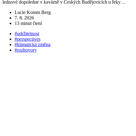
lednové dopoledne v kavárně v Českých Budějovicích u řeky…
č
Lucie Komm Berg
7. 8. 2026
13 minut čtení
#udržitelnost
#perspectives
#klimatická změna
#rozhovory