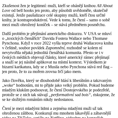
Zkušenost žen je legitimní: muži, kteří se ohánějí knihou
All About
Love
od bell hooks jen proto, aby působili uvědoměle, skutečně
existují. Jenže paušalizace celé skupiny mužů, kteří čtou určité
knihy, je kontraproduktivní. Vede k tomu, že čtení – samo o sobě
mezi muži ohrožený koníček – se stává předmětem posměchu.
Další problém je přejímání amerického diskurzu. V USA se mluví
o „toxických čtenářích“ Davida Fostera Wallace nebo Thomase
Pynchona. Když v roce 2022 vyšla teprve druhá Wallaceova kniha
v češtině, soubor povídek
Zapomnění
, rozhodně se kolem ní
nevytvořila nějaká jednolitá čtenářská komunita. Přesto se i v
českých médiích objevují články, které americký rámec přejímají
a snaží se jej násilně aplikovat na místní kontext. Výsledkem je
bizarní karikatura, kdy se z Musila nebo Pynchona stává red flag –
jen proto, že to za mořem zrovna frčí jako mem.
Jako člověku, který se dlouhodobě hlásí k liberálním a takzvaným
„woke“ hodnotám, mi to přijde jako velký problém. Pokud budeme
mladým klukům podsouvat, že čtení Dostojevského je podezřelé,
protože se z nich tak stávají
„performativní sad bois“
, riskujeme, že
se ke složitým románům nikdy nedostanou.
Čtení je mezi mladými lidmi a zejména mladými muži už tak
ohroženou zálibou. Konkurují mu mnohem lákavější a zábavnější
videa na TikToku, seriály na Netflixu, videohry na konzolích,