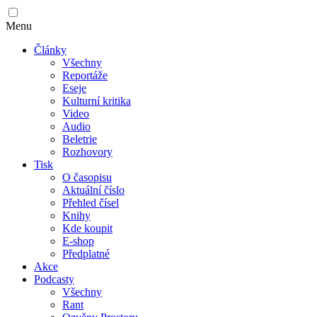
Menu
Články
Všechny
Reportáže
Eseje
Kulturní kritika
Video
Audio
Beletrie
Rozhovory
Tisk
O časopisu
Aktuální číslo
Přehled čísel
Knihy
Kde koupit
E-shop
Předplatné
Akce
Podcasty
Všechny
Rant