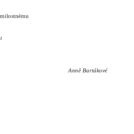
 milostnému
u
Anně Bartákové