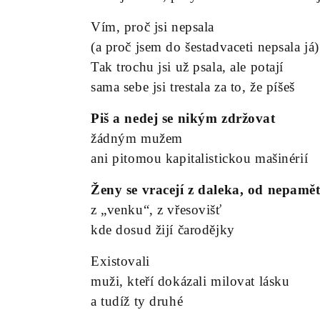
Vím, proč jsi nepsala
(a proč jsem do šestadvaceti nepsala já)
Tak trochu jsi už psala, ale potají
sama sebe jsi trestala za to, že píšeš
Piš a nedej se nikým zdržovat
žádným mužem
ani pitomou kapitalistickou mašinérií
Ž
eny se vracejí z daleka, od nepamět
z „venku“, z vřesovišť
kde dosud žijí čarodějky
Existovali
muži, kteří dokázali milovat lásku
a tudíž ty druhé