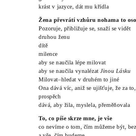
krást v jazyce, dát mu křídla
Žena převrátí vzhůru nohama to os
Pozoruje, přibližuje se, snaží se vidět
druhou ženu
dítě
milence
aby se naučila lépe milovat
aby se naučila vynalézat
Jinou Lásku
Milovat–hledat v druhém to jiné
Ona dává víc, aniž se ujišťuje, že za to
prospěch
dává, aby žila, myslela, přeměňovala
To, co píše skrze mne, je vše
co nevíme o tom, čím můžeme být, bez
a vše, čím budeme