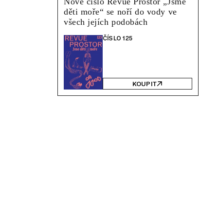
Nové číslo Revue Prostor „Jsme
děti moře“ se noří do vody ve
všech jejích podobách
ČÍSLO 125
KOUPIT