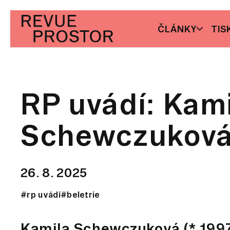
ČLÁNKY
TIS
RP uvádí: Kam
Schewczukov
26. 8. 2025
#rp uvádí
#beletrie
Kamila Schewczuková (* 1997