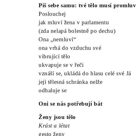
Piš sebe samu: tvé tělo musí promluv
Poslouchej
jak mluví žena v parlamentu
(zda nelapá bolestně po dechu)
Ona „nemluví“
ona vrhá do vzduchu své
vibrující tělo
ukvapuje se v řeči
vznáší se, ukládá do hlasu celé své Já
její tělesná schránka nelže
odhaluje se
Oni se nás potřebují bát
Ženy jsou tělo
Krást a létat
gesto ženy