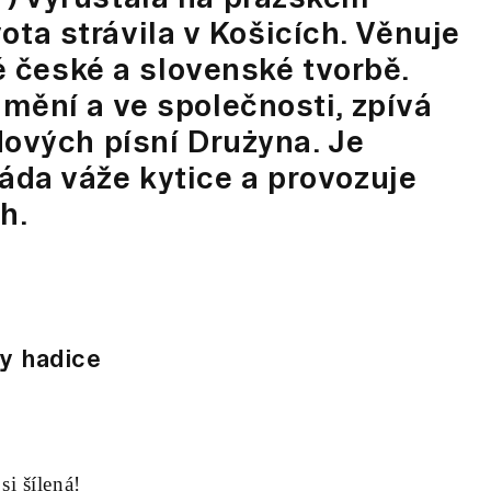
ivota strávila v Košicích. Věnuje
né české a slovenské tvorbě.
mění a ve společnosti, zpívá
dových písní Drużyna. Je
Ráda váže kytice a provozuje
h.
y hadice
si šílená!