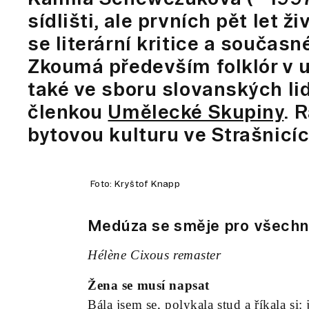
sídlišti, ale prvních pět let ž
se literární kritice a součas
Zkoumá především folklór v u
také ve sboru slovanských li
členkou
Umělecké Skupiny
. 
bytovou kulturu ve Strašnicíc
Foto: Kryštof Knapp
Medúza se směje pro všechn
Hélène Cixous remaster
Žena se musí napsat
Bála jsem se, polykala stud a říkala si: j