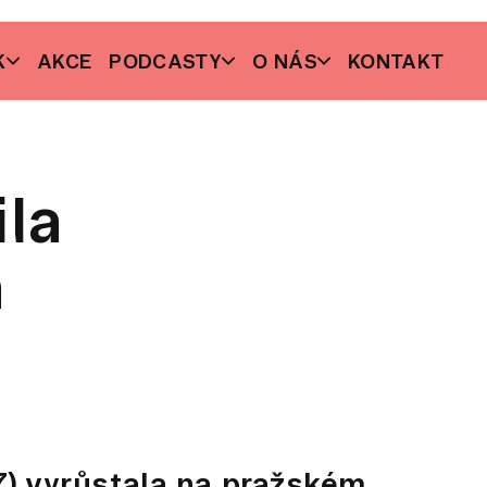
K
AKCE
PODCASTY
O NÁS
KONTAKT
ila
á
) vyrůstala na pražském