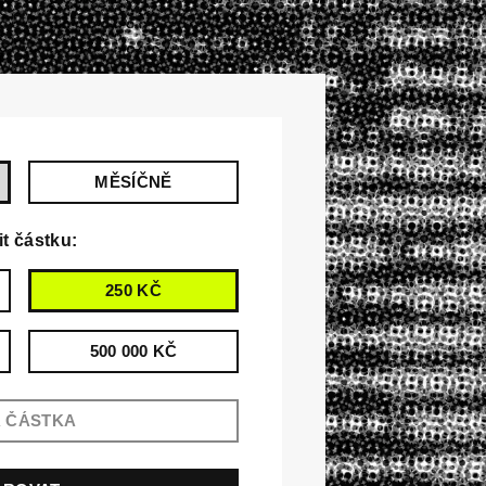
MĚSÍČNĚ
it částku:
250 KČ
500 000 KČ