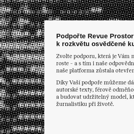
Podpořte Revue Prostor 
k rozkvětu osvědčené ku
Zvolte podporu, která je Vám n
roste – a s tím i naše odpověd
naše platforma zůstala otevře
Díky Vaší podpoře můžeme dál
autorské texty, férově odměňo
a budovat udržitelný model, k
žurnalistiku při životě.