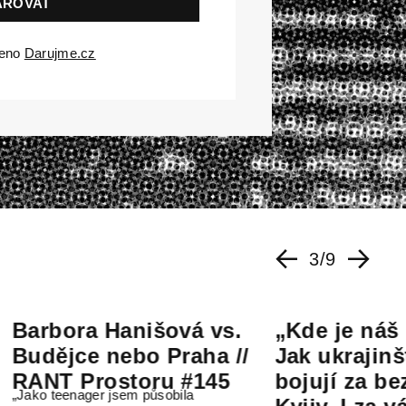
čeno
Darujme.cz
4
/
9
ra Hanišová vs.
„Kde je náš přech
ce nebo Praha //
Jak ukrajinští aktiv
Prostoru #145
bojují za bezbarié
nager jsem působila