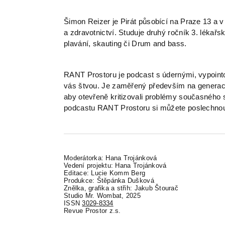
Šimon Reizer je Pirát působící na Praze 13 a 
a zdravotnictví. Studuje druhý ročník 3. lékařsk
plavání, skauting či Drum and bass.
RANT Prostoru je podcast s údernými, vypoint
vás štvou. Je zaměřený především na generaci lid
aby otevřeně kritizovali problémy současného s
podcastu RANT Prostoru si můžete poslechno
Moderátorka: Hana Trojánková
Vedení projektu: Hana Trojánková
Editace: Lucie Komm Berg
Produkce: Štěpánka Dušková
Znělka, grafika a střih: Jakub Štourač
Studio Mr. Wombat, 2025
ISSN
3029-8334
Revue Prostor z.s.