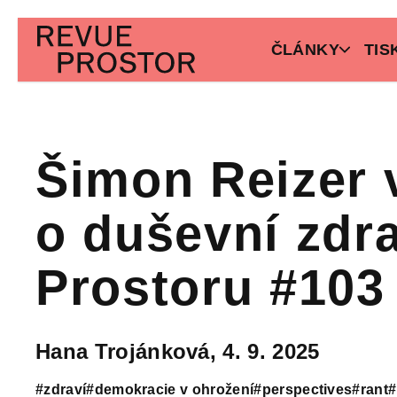
ČLÁNKY
TIS
Šimon Reizer 
o duševní zdra
Prostoru #103
Hana Trojánková,
4. 9. 2025
#zdraví
#demokracie v ohrožení
#perspectives
#rant
#