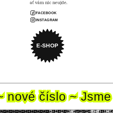
ať vám nic neujde.
FACEBOOK
INSTAGRAM
E-SHOP
nové
číslo ~ Jsme dě