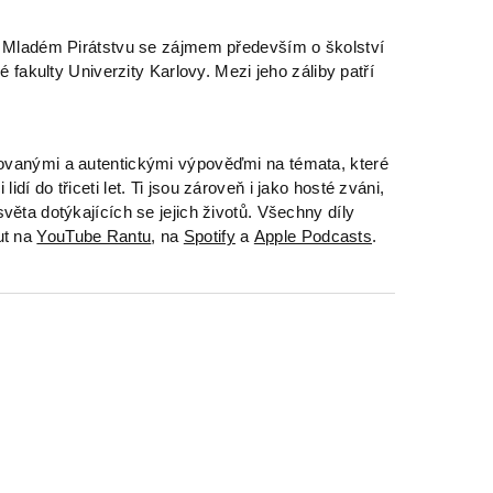
v Mladém Pirátstvu se zájmem především o školství
é fakulty Univerzity Karlovy. Mezi jeho záliby patří
ovanými a autentickými výpověďmi na témata, které
í do třiceti let. Ti jsou zároveň i jako hosté zváni,
věta dotýkajících se jejich životů. Všechny díly
ut na
YouTube Rantu
, na
Spotify
a
Apple Podcasts
.