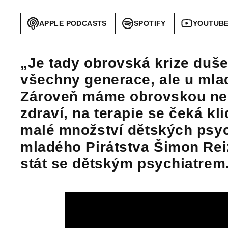
APPLE PODCASTS
SPOTIFY
YOUTUB
„Je tady obrovská krize duše
všechny generace, ale u mladý
Zároveň máme obrovskou ne
zdraví, na terapie se čeká k
malé množství dětských psych
mladého Pirátstva Šimon Reiz
stát se dětským psychiatrem