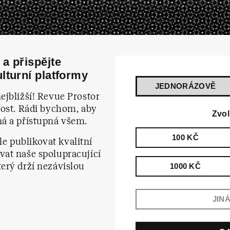
a přispějte
lturní platformy
JEDNORÁZOVĚ
ejbližší! Revue Prostor
nost. Rádi bychom, aby
Zvol
ná a přístupná všem.
100 KČ
e publikovat kvalitní
vat naše spolupracující
terý drží nezávislou
1000 KČ