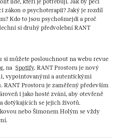
t lidé, kteří je potřebují. Jak by péči
 zákon o psychoterapii? Jaký je rozdíl
m? Kdo to jsou psychošmejdi a proč
slechni si druhý předvolební RANT
u si můžete poslouchnout na webu revue
or
, na
Spotify
. RANT Prostoru je nový
i, vypointovanými a autentickými
u. RANT Prostoru je zaměřený především
u zároveň i jako hosté zváni, aby otevřeně
 dotýkajících se jejich životů.
nkovou nebo Šimonem Holým se vždy
ení.