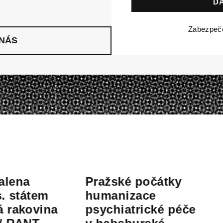
Zabezpe
 NÁS
Pražské počátky
Barbo
em
humanizace
Buděj
ina
psychiatrické péče
RANT 
„Jako tee