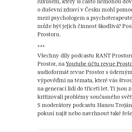
luxusem, který si často nemohou dovoli
o duševní zdraví v Česku mohl pomoci
mezi psychologem a psychoterapeute
může být jejich činnost škodlivá? Po
Prostoru.
***
Všechny díly podcastu RANT Prostor
Prostor, na
Youtube účtu revue Prost
audioformát revue Prostor s úderným
výpověďmi na témata, které vás štvo
na generaci lidí do třiceti let. Ti jso
kritizovali problémy současného světa
S moderátory podcastu Hanou Trojá
pokusí najít nebo navrhnout také řeš