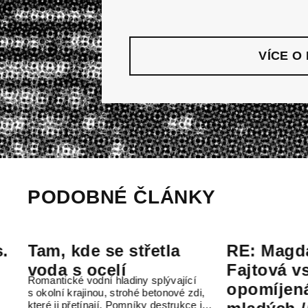
VÍCE O
PODOBNÉ ČLÁNKY
, kde se střetla
RE: Magdalena
a s ocelí
Fajtová vs. stát
tické vodní hladiny splývající
opomíjená rakov
ní krajinou, strohé betonové zdi,
ji přetínají. Pomníky destrukce i…