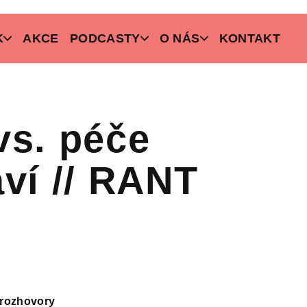
K
AKCE
PODCASTY
O NÁS
KONTAKT
vs. péče
ví // RANT
rozhovory