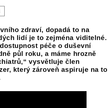
E
vního zdraví, dopadá to na
ch lidí je to zejména viditelné.
dostupnost péče o duševní
lidně půl roku, a máme hrozně
iatrů,“ vysvětluje člen
er, který zároveň aspiruje na to
.