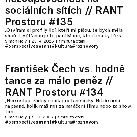
sociálních sítích // RANT
Prostoru #135
„Otvírám si profily lidí, kteří mi píšou, že bych měla
shořet. Většinou je to paní Marie, která má kytičky,…
Šimon Holý
23. 4. 2026
1 minuta čtení
#perspectives
#rant
#kultura
#rozhovory
František Čech vs. hodně
tance za málo peněz //
RANT Prostoru #134
„Neexistuje žádný ceník pro tanečníky. Nikde není
napsané, kolik máš mít za natáčení filmu nebo za show.
Tím…
Šimon Holý
16. 4. 2026
1 minuta čtení
#perspectives
#rant
#kultura
#rozhovory