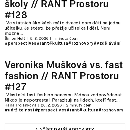
školy // RANT Prostoru
#128
„Ve státních školkách máte dvacet osm dětí na jednu
učitelku. Je štěstí, že přežije učitelka i děti. Není
možné…
Šimon Holý
5. 3. 2026
1 minuta čtení
#perspectives
#rant
#kultura
#rozhovory
#vzdělávání
Veronika Mušková vs. fast
fashion // RANT Prostoru
#127
„Vlastníci fast fashion nenesou žádnou zodpovědnost.
Nikdo je nepotrestal. Parazitují na lidech, kteří fast…
Hana Trojánková
26. 2. 2026
2 minuty čtení
#udržitelnost
#perspectives
#rant
#kultura
#rozhovory
NAČÍST DALŠÍ PODCASTY