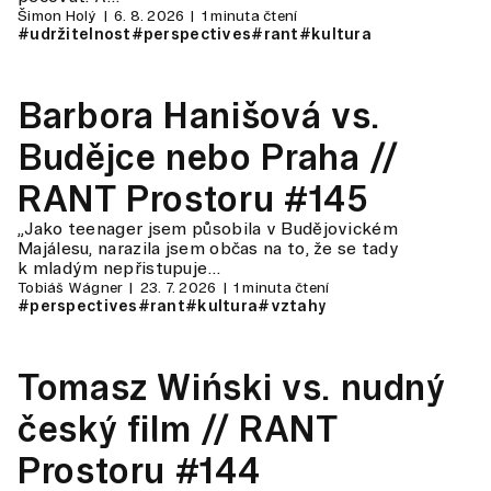
Šimon Holý
6. 8. 2026
1 minuta čtení
#udržitelnost
#perspectives
#rant
#kultura
Barbora Hanišová vs.
Budějce nebo Praha //
RANT Prostoru #145
„Jako teenager jsem působila v Budějovickém
Majálesu, narazila jsem občas na to, že se tady
k mladým nepřistupuje…
Tobiáš Wágner
23. 7. 2026
1 minuta čtení
#perspectives
#rant
#kultura
#vztahy
Tomasz Wiński vs. nudný
český film // RANT
Prostoru #144