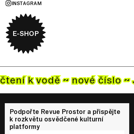
INSTAGRAM
E-SHOP
čtení k vodě ~ nové
číslo ~
Podpořte Revue Prostor a přispějte
k rozkvětu osvědčené kulturní
platformy