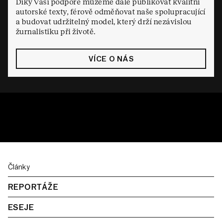
Díky Vaší podpoře můžeme dále publikovat kvalitní
autorské texty, férově odměňovat naše spolupracující
a budovat udržitelný model, který drží nezávislou
žurnalistiku při životě.
VÍCE O NÁS
Články
REPORTÁŽE
ESEJE