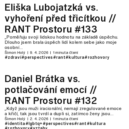
Eliška Lubojatzká vs.
vyhoření před třicítkou //
RANT Prostoru #133
„Poměřuju svoji lidskou hodnotu na základě úspěchu.
Dlouho jsem brala úspěch lidí kolem sebe jako moje
osobní…
Šimon Holý
9. 4. 2026
1 minuta čtení
#zdraví
#perspectives
#rant
#kultura
#rozhovory
Daniel Brátka vs.
potlačování emocí //
RANT Prostoru #132
„Když jsou muži iracionální, nemají zregulované emoce
a křičí, tak jsou tvrdí a dupli si, zatímco ženy jsou…
Šimon Holý
2. 4. 2026
1 minuta čtení
#identita
#lgbtq+
#perspectives
#rant
#kultura
#rozhovory
#vztahy