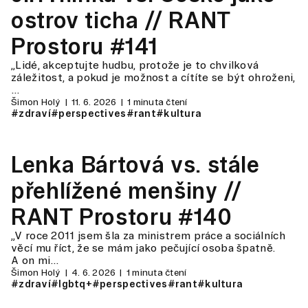
ostrov ticha // RANT
Prostoru #141
„Lidé, akceptujte hudbu, protože je to chvilková
záležitost, a pokud je možnost a cítíte se být ohroženi,
…
Šimon Holý
11. 6. 2026
1 minuta čtení
#zdraví
#perspectives
#rant
#kultura
Lenka Bártová vs. stále
přehlížené menšiny //
RANT Prostoru #140
„V roce 2011 jsem šla za ministrem práce a sociálních
věcí mu říct, že se mám jako pečující osoba špatně.
A on mi…
Šimon Holý
4. 6. 2026
1 minuta čtení
#zdraví
#lgbtq+
#perspectives
#rant
#kultura