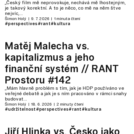
„Český film mě neprovokuje, nechává mě lhostejným,
je takový korektní. A to je něco, co mě na něm štve
nejvíc,…
Šimon Holý
9. 7. 2026
1 minuta čtení
#perspectives
#rant
#kultura
Matěj Malecha vs.
kapitalizmus a jeho
finanční systém // RANT
Prostoru #142
„Mám hlavně problém s tím, jak je HDP používáno ve
veřejné debatě a jak je s ním pracováno v rámci snahy
budovat…
Šimon Holý
18. 6. 2026
2 minuty čtení
#udržitelnost
#perspectives
#rant
#kultura
Jiří Hlinka vs. Česko jako