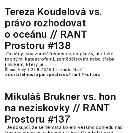
Tereza Koudelová vs.
právo rozhodovat
o oceánu // RANT
Prostoru #138
„Oceány jsou znečišťovány nejen plasty, ale také
ropnými katastrofami, zemědělstvím nebo třeba
i hlukem, který je…
Šimon Holý
21. 5. 2026
1 minuta čtení
#udržitelnost
#perspectives
#rant
#kultura
Mikuláš Brukner vs. hon
na neziskovky // RANT
Prostoru #137
„Je šokující, že se témata kolem většího dohledu nad
financováním neziskovek otvírají. Ony totiž mají