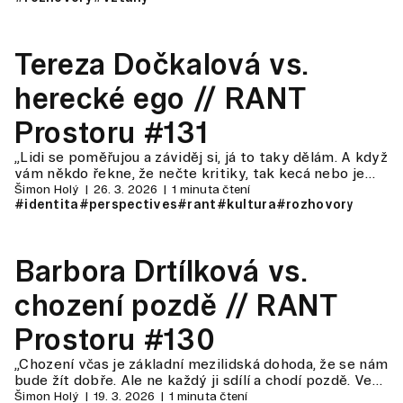
Tereza Dočkalová vs.
herecké ego // RANT
Prostoru #131
„Lidi se poměřujou a záviděj si, já to taky dělám. A když
vám někdo řekne, že nečte kritiky, tak kecá nebo je…
Šimon Holý
26. 3. 2026
1 minuta čtení
#identita
#perspectives
#rant
#kultura
#rozhovory
Barbora Drtílková vs.
chození pozdě // RANT
Prostoru #130
„Chození včas je základní mezilidská dohoda, že se nám
bude žít dobře. Ale ne každý ji sdílí a chodí pozdě. Ve…
Šimon Holý
19. 3. 2026
1 minuta čtení