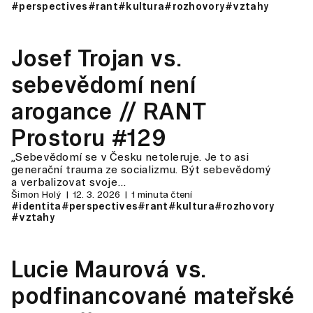
#perspectives
#rant
#kultura
#rozhovory
#vztahy
Josef Trojan vs.
sebevědomí není
arogance // RANT
Prostoru #129
„Sebevědomí se v Česku netoleruje. Je to asi
generační trauma ze socializmu. Být sebevědomý
a verbalizovat svoje…
Šimon Holý
12. 3. 2026
1 minuta čtení
#identita
#perspectives
#rant
#kultura
#rozhovory
#vztahy
Lucie Maurová vs.
podfinancované mateřské