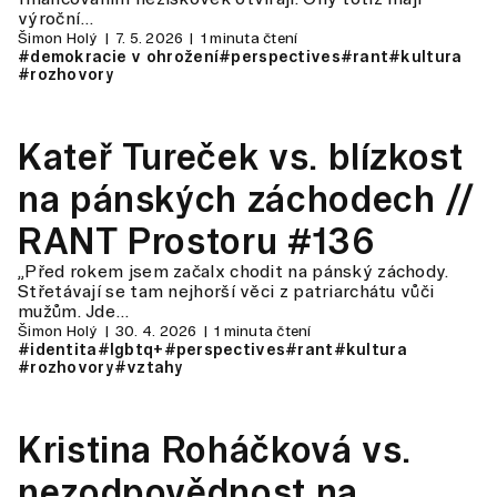
výroční…
Šimon Holý
7. 5. 2026
1 minuta čtení
#demokracie v ohrožení
#perspectives
#rant
#kultura
#rozhovory
Kateř Tureček vs. blízkost
na pánských záchodech //
RANT Prostoru #136
„Před rokem jsem začalx chodit na pánský záchody.
Střetávají se tam nejhorší věci z patriarchátu vůči
mužům. Jde…
Šimon Holý
30. 4. 2026
1 minuta čtení
#identita
#lgbtq+
#perspectives
#rant
#kultura
#rozhovory
#vztahy
Kristina Roháčková vs.
nezodpovědnost na