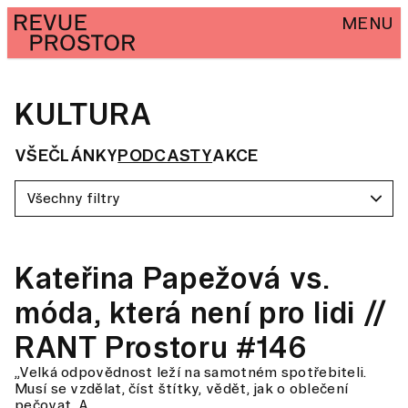
MENU
KULTURA
VŠE
ČLÁNKY
PODCASTY
AKCE
Všechny filtry
Kateřina Papežová vs.
móda, která není pro lidi //
RANT Prostoru #146
„Velká odpovědnost leží na samotném spotřebiteli.
Musí se vzdělat, číst štítky, vědět, jak o oblečení
pečovat. A…