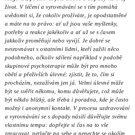
život. V léčení a vyrovnávání se s tím pomáhá
uvědomit si, že cokoliv prožíváte, je opodstatněné
a máte na to právo: ať už jsou vaše myšlenky,
potřeby a reakce jakékoliv a ať už se s časem
jakkoliv proměňují nebo vyvíjí. Je dobré se
nesrovnávat s ostatními lidmi, kteří zažili něco
podobného, ačkoliv sdílení například v podobě
skupinové psychoterapie může být pro mnoho
obětí a přeživších úlevné: zjistit, že to, čím si
procházím, nezažívám jen já. Velmi úlevné může
být se svěřit někomu, komu důvěřujete, což může
být někdo blízký, ale třeba i poradna, kde je často
možný i anonymní kontakt. V procesu uzdravování
a vyrovnávání se s dopady násilí důvěřujte svému
vlastnímu tempu: dopřejte si čas na to vše
zpracovat, netlačte na sebe a nenechte se okolím