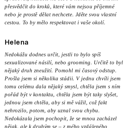
přesvědčit do kroků, které vám nejsou příjemné
nebo je prostě dělat nechcete. Jděte svou vlastní
cestou. To by mělo respektovat i vaše okolí.
Helena
Nedokážu dodnes určit, jestli to bylo spíš
sexualizované násilí, nebo grooming. Určitě to byl
nějaký druh zneužití. Pomohl mi časový odstup.
Prošla jsem si několika stádii. V jednu chvíli jsem
tomu celému dala nějaký smysl, chtěla jsem s ním
pořád být v kontaktu, chtěla jsem být taky slyšet,
jednou jsem chtěla, aby si mě vážil, což fakt
nehrozilo, potom, aby uznal svou chybu.
Nedokázala jsem pochopit, že se mnou zacházel
nějak, ale k druhým se – z mého vzdáleného