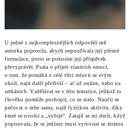
U jedné z nejkomplexnějších odpovědí mě
autorka poprosila, abych nepoužívala její přesné
formulace, proto se pokusím její příspěvek
převyprávět. Psala o přijetí vlastních emocí,
o tom, že pomáhá o celé věci mluvit se svým
okolí, najít další přeživší – ať už online, nebo na
setkáních. Vzdělávat se v této tematice, jelikož to
člověku pomůže pochopit, co se stalo. Naučit se
pečovat o sebe sama, najít fyzickou aktivitu, díky
které se uvolní a „vybije“. Zatajil se mi dech, když
popisovala, že se jedinec musí vyrovnat se ztrátou