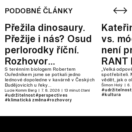
PODOBNÉ ČLÁNKY
Přežila dinosaury.
Kateři
Přežije i nás? Osud
vs. mó
perlorodky říční.
není pr
Rozhovor
RANT 
S terénním biologem Robertem
„Velká odpov
s Robertem
#146
Ouředníkem jsme se potkali jedno
spotřebiteli. 
lednové dopoledne v kavárně v Českých
vědět, jak o 
Ouředníkem
Budějovicích u řeky…
Šimon Holý
6.
#udržitelnost
Lucie Komm Berg
7. 8. 2026
13 minut čtení
#kultura
#udržitelnost
#perspectives
#klimatická změna
#rozhovory