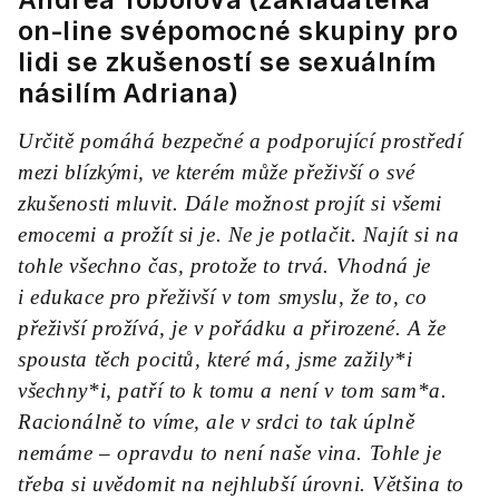
on-line svépomocné skupiny pro
lidi se zkušeností se sexuálním
násilím Adriana)
Určitě pomáhá bezpečné a podporující prostředí
mezi blízkými, ve kterém může přeživší o své
zkušenosti mluvit. Dále možnost projít si všemi
emocemi a prožít si je. Ne je potlačit. Najít si na
tohle všechno čas, protože to trvá. Vhodná je
i edukace pro přeživší v tom smyslu, že to, co
přeživší prožívá, je v pořádku a přirozené. A že
spousta těch pocitů, které má, jsme zažily*i
všechny*i, patří to k tomu a není v tom sam*a.
Racionálně to víme, ale v srdci to tak úplně
nemáme – opravdu to není naše vina. Tohle je
třeba si uvědomit na nejhlubší úrovni. Většina to