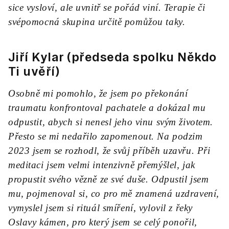
sice vysloví, ale uvnitř se pořád viní. Terapie či
svépomocná skupina určitě pomůžou taky.
Jiří Kylar (předseda spolku Někdo
Ti uvěří)
Osobně mi pomohlo, že jsem po překonání
traumatu konfrontoval pachatele a dokázal mu
odpustit, abych si nenesl jeho vinu svým životem.
Přesto se mi nedařilo zapomenout. Na podzim
2023 jsem se rozhodl, že svůj příběh uzavřu. Při
meditaci jsem velmi intenzivně přemýšlel, jak
propustit svého vězně ze své duše. Odpustil jsem
mu, pojmenoval si, co pro mě znamená uzdravení,
vymyslel jsem si rituál smíření, vylovil z řeky
Oslavy kámen, pro který jsem se celý ponořil,