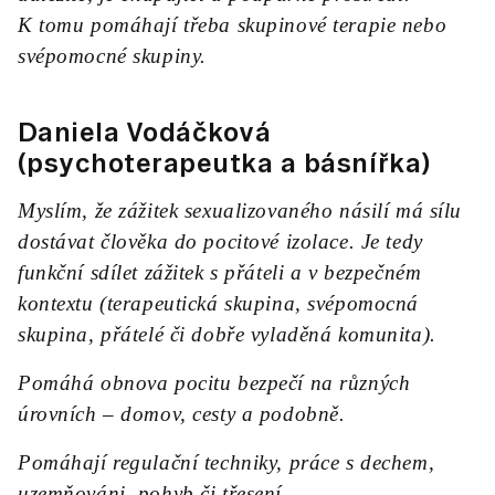
K tomu pomáhají třeba skupinové terapie nebo
svépomocné skupiny.
Daniela Vodáčková
(psychoterapeutka a básnířka)
Myslím, že zážitek sexualizovaného násilí má sílu
dostávat člověka do pocitové izolace. Je tedy
funkční sdílet zážitek s přáteli a v bezpečném
kontextu (terapeutická skupina, svépomocná
skupina, přátelé či dobře vyladěná komunita).
Pomáhá obnova pocitu bezpečí na různých
úrovních – domov, cesty a podobně.
Pomáhají regulační techniky, práce s dechem,
uzemňováni, pohyb či třesení.