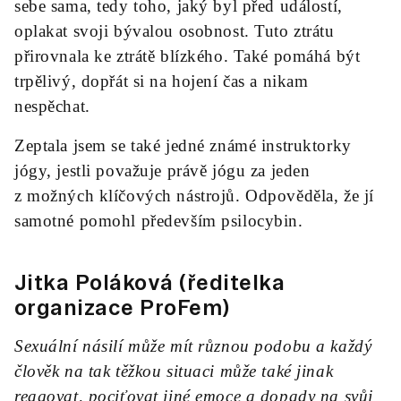
sebe sama, tedy toho, jaký byl před událostí,
oplakat svoji bývalou osobnost. Tuto ztrátu
přirovnala ke ztrátě blízkého. Také pomáhá být
trpělivý, dopřát si na hojení čas a nikam
nespěchat.
Zeptala jsem se také jedné známé instruktorky
jógy, jestli považuje právě jógu za jeden
z možných klíčových nástrojů. Odpověděla, že jí
samotné pomohl především psilocybin.
Jitka Poláková (ředitelka
organizace ProFem
)
Sexuální násilí může mít různou podobu a každý
člověk na tak těžkou situaci může také jinak
reagovat, pociťovat jiné emoce a dopady na svůj