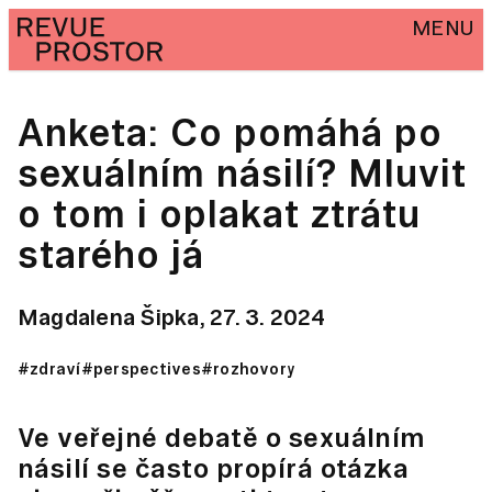
MENU
Anketa: Co pomáhá po
sexuálním násilí? Mluvit
o tom i oplakat ztrátu
starého já
Magdalena Šipka,
27. 3. 2024
#zdraví
#perspectives
#rozhovory
Ve veřejné debatě o sexuálním
násilí se často propírá otázka