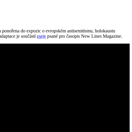
a ponořena do expozic o evropském antisemitismu, holokaustu
adaptace je součástí
eseje
psané pro časopis New Lines Magazine.