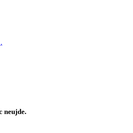
…
c neujde.