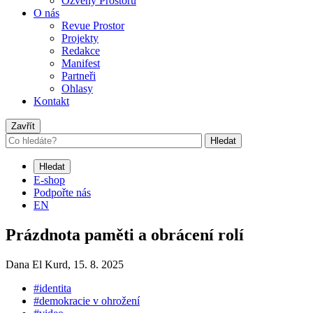
Ozvěny Prostoru
O nás
Revue Prostor
Projekty
Redakce
Manifest
Partneři
Ohlasy
Kontakt
Zavřít
Hledat
Hledat
E-shop
Podpořte nás
EN
Prázdnota paměti a obrácení rolí
Dana El Kurd,
15. 8. 2025
#identita
#demokracie v ohrožení