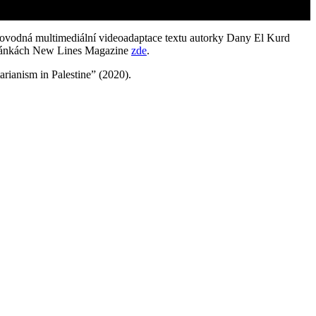
ovodná multimediální videoadaptace textu autorky Dany El Kurd
stránkách New Lines Magazine
zde
.
rianism in Palestine” (2020).