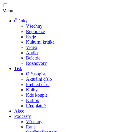
Menu
Články
Všechny
Reportáže
Eseje
Kulturní kritika
Video
Audio
Beletrie
Rozhovory
Tisk
O časopisu
Aktuální číslo
Přehled čísel
Knihy
Kde koupit
E-shop
Předplatné
Akce
Podcasty
Všechny
Rant