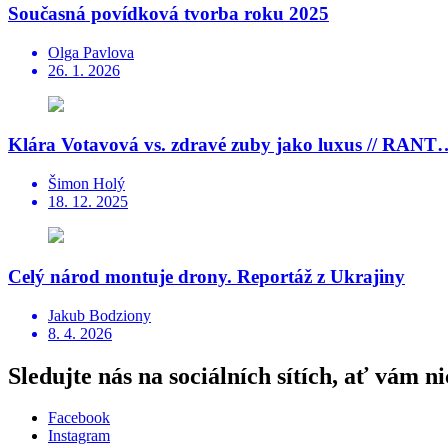
Současná povídková tvorba roku 2025
Olga Pavlova
26. 1. 2026
Klára Votavová vs. zdravé zuby jako luxus // RANT
Šimon Holý
18. 12. 2025
Celý národ montuje drony. Reportáž z Ukrajiny
Jakub Bodziony
8. 4. 2026
Sledujte nás na sociálních sítích, ať vám ni
Facebook
Instagram