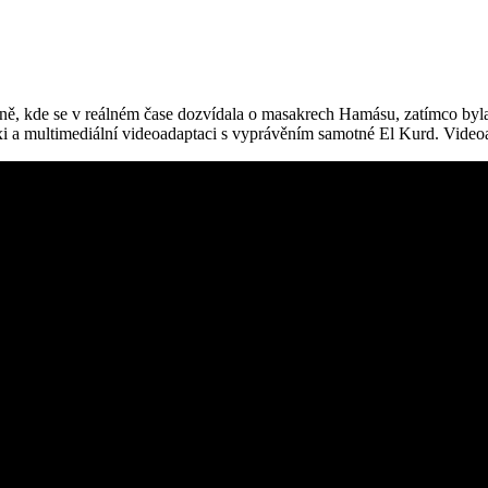
ně, kde se v reálném čase dozvídala o masakrech Hamásu, zatímco byl
eflexi a multimediální videoadaptaci s vyprávěním samotné El Kurd. Video