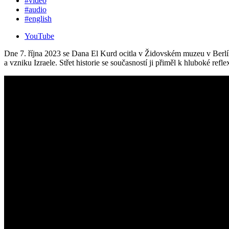
#video
#audio
#english
YouTube
Dne 7. října 2023 se Dana El Kurd ocitla v Židovském muzeu v Berlí
a vzniku Izraele. Střet historie se současností ji přiměl k hluboké r