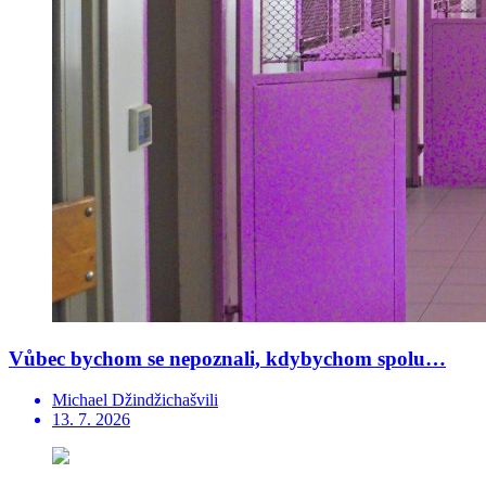
Vůbec bychom se nepoznali, kdybychom spolu…
Michael Džindžichašvili
13. 7. 2026