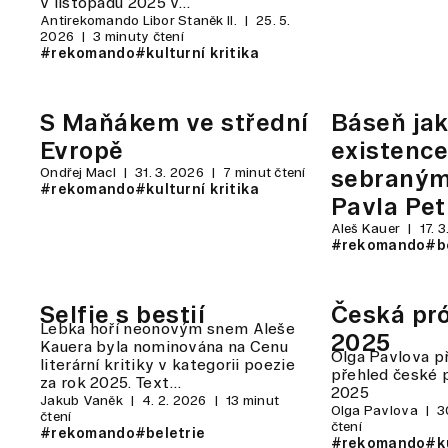
v listopadu 2025 v…
Antirekomando Libor Staněk II.
25. 5.
2026
3 minuty čtení
#rekomando
#kulturní kritika
S Maňákem ve střední
Báseň ja
Evropě
existenc
Ondřej Macl
31. 3. 2026
7 minut čtení
sebraným
#rekomando
#kulturní kritika
Pavla Pet
Aleš Kauer
17. 
#rekomando
#b
Selfie s bestií
Česká pró
Lebka hoří neonovým snem Aleše
2025
Kauera byla nominována na Cenu
Olga Pavlova př
literární kritiky v kategorii poezie
přehled české 
za rok 2025. Text…
2025
Jakub Vaněk
4. 2. 2026
13 minut
Olga Pavlova
3
čtení
čtení
#rekomando
#beletrie
#rekomando
#ku