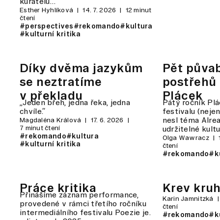
kuratelu…
Esther Hyhlíková
14. 7. 2026
12 minut
čtení
#perspectives
#rekomando
#kultura
#kulturní kritika
Díky dvěma jazykům
Pět půva
se neztratíme
postřehů 
v překladu
Plácek
„Jeden břeh, jedna řeka, jedna
Pátý ročník Pl
chvíle.“
festivalu (neje
nesl téma Alre
Magdaléna Králová
17. 6. 2026
7 minut čtení
udržitelné kult
#rekomando
#kultura
Olga Wawracz
#kulturní kritika
čtení
#rekomando
#ku
Práce kritika
Krev kruh
Přinášíme záznam performance,
Karin Jamnitzká
provedené v rámci třetího ročníku
čtení
intermediálního festivalu Poezie je.
#rekomando
#ku