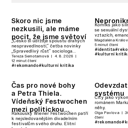
Skoro nic jsme
Nepronik
Komiks jako si
nezkusili, ale máme
se sexuální dys
vztazích, eman
pocit, že jsme světoví
Magdaléna Králo
„Česko si udržuje spoustu drahých
5 minut čtení
nespravedlností,“ četba novinky
#identita
#rek
„Spravedlivý růst“ sociologa…
#kulturní kriti
Tereza Semotamová
4. 8. 2026
12 minut čtení
#rekomando
#kulturní kritika
Čas pro nové bohy
Odevzdat 
a Petra Thiela.
systému
City jako výko
Vídeňský Festwochen
románem Marka
něhy.
mezi politickou
Olga Pavlova
3
Rakouský Wiener Festwochen patří
angažovaností
čtení
k nejsledovanějším divadelním
#rekomando
#ku
festivalům svého druhu. Elitní
a virtue signalling