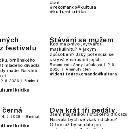
čtení
#rekomando
#kultura
#kulturní kritika
bných
Stávání se mužem
Kdo má právo „vytvářet“
z festivalu
maskulinitu? A jakým
způsobem? Jaký potenciál se
skrývá v narušení jejích…
ácku, brněnského
Rekomando Anny Luňákové
2. 6.
n!) mladého divadla,
2026
4 minuty čtení
ady made. Na vlně
#identita
#rekomando
#kultura
urní…
12. 6. 2026
6 minut
lturní kritika
 černá
Dva krát tři pedály
Jsem majitelkou řidičského průkazu.
4. 5. 2026
6 minut
Nazvala bych se však řidičkou?
O tom už by se dalo jen
lturní kritika