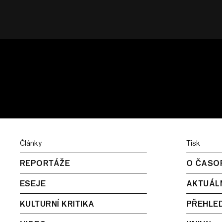
Články
Tisk
REPORTÁŽE
O ČASO
ESEJE
AKTUÁLN
KULTURNÍ KRITIKA
PŘEHLED