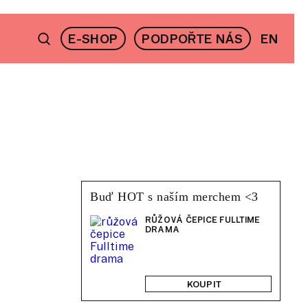
E-SHOP
PODPOŘTE NÁS
EN
Buď HOT s naším merchem <3
RŮŽOVÁ ČEPICE FULLTIME
DRAMA
KOUPIT