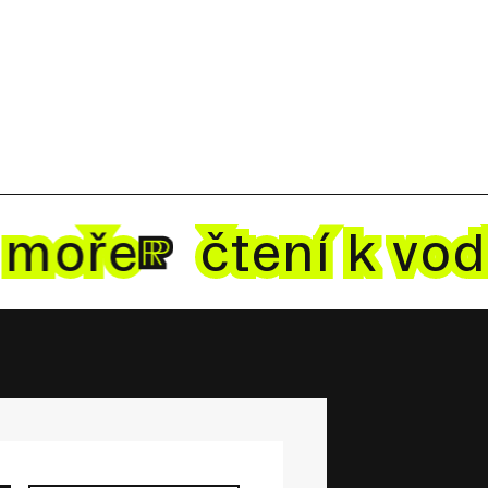
i mo
ře
čtení k vo