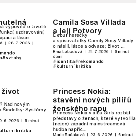
nutelná
Camila Sosa Villada
lná výpověď o životě
a její Potvory
funkcí, uzdravování,
Debut herečky
cipaci a lásce.
a spisovatelky Camily Sosy Villady
vá
28. 7. 2026
o násilí, lásce a odvaze; život …
Ema Labudová
21. 7. 2026
6 minut
omando
čtení
ka
#vztahy
#identita
#rekomando
#kulturní kritika
život
Princess Nokia:
stavění nových pilířů
n? Nad novým
ženského rapu
 Šindelky: Systémy
Princess Nokia v albu Girls rozbíjí
představy o ženách, které vytvořila
0. 6. 2026
5 minut
(nejen) západní mainstreamová
hudba napříč…
lturní kritika
Marie Račáková
23. 6. 2026
6 minut