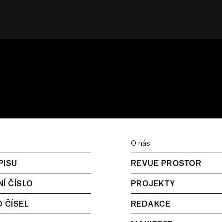
O nás
PISU
REVUE PROSTOR
Í ČÍSLO
PROJEKTY
 ČÍSEL
REDAKCE