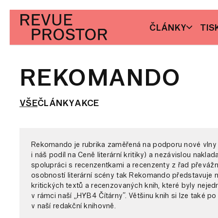
ČLÁNKY
TIS
REKOMANDO
VŠE
ČLÁNKY
AKCE
Rekomando je rubrika zaměřená na podporu nové vlny lit
i náš podíl na Ceně literární kritiky) a nezávislou nakla
spolupráci s recenzentkami a recenzenty z řad převážn
osobností literární scény tak Rekomando představuje m
kritických textů a recenzovaných knih, které byly nejed
v rámci naší „HYB4 Čítárny“. Většinu knih si lze také p
v naší redakční knihovně.