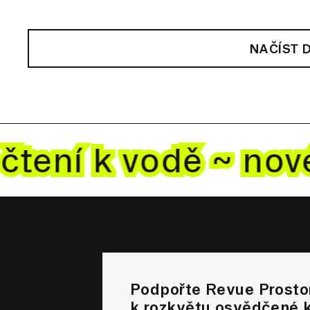
NAČÍST 
čtení k vodě ~ no
Podpořte Revue Prostor
k rozkvětu osvědčené k