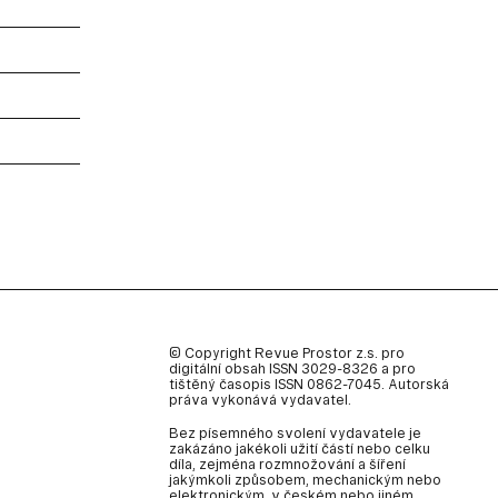
© Copyright Revue Prostor z.s. pro
digitální obsah ISSN 3029-8326 a pro
tištěný časopis ISSN 0862-7045. Autorská
práva vykonává vydavatel.
Bez písemného svolení vydavatele je
zakázáno jakékoli užití částí nebo celku
díla, zejména rozmnožování a šíření
jakýmkoli způsobem, mechanickým nebo
elektronickým, v českém nebo jiném