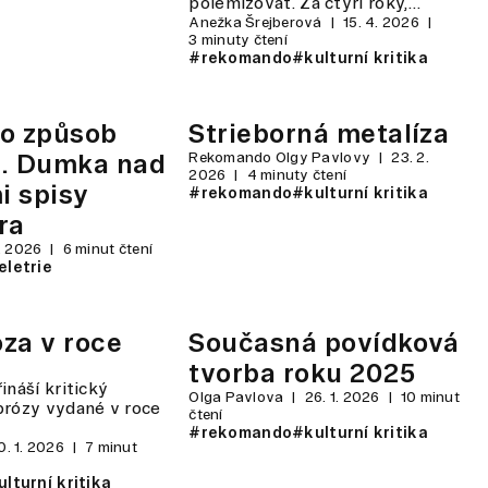
polemizovat. Za čtyři roky,…
Anežka Šrejberová
15. 4. 2026
3 minuty čtení
#rekomando
#kulturní kritika
ko způsob
Strieborná metalíza
e. Dumka nad
Rekomando Olgy Pavlovy
23. 2.
2026
4 minuty čtení
i spisy
#rekomando
#kulturní kritika
ra
3. 2026
6 minut čtení
eletrie
za v roce
Současná povídková
tvorba roku 2025
ináší kritický
Olga Pavlova
26. 1. 2026
10 minut
prózy vydané v roce
čtení
#rekomando
#kulturní kritika
0. 1. 2026
7 minut
lturní kritika