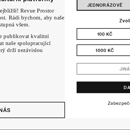
JEDNORÁZOVĚ
ejbližší! Revue Prostor
nost. Rádi bychom, aby naše
Zvol
ístupná všem.
100 KČ
 publikovat kvalitní
t naše spolupracující
rý drží nezávislou
1000 KČ
Zabezpe
 NÁS