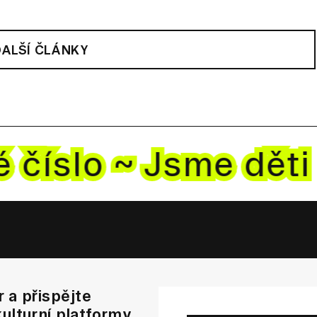
DALŠÍ ČLÁNKY
vé
číslo ~ Jsme dět
 a přispějte
ulturní platformy