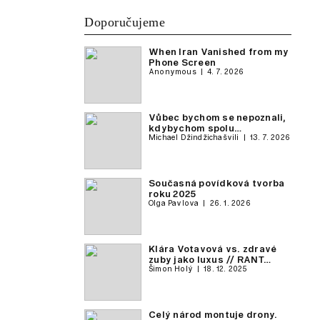
Doporučujeme
When Iran Vanished from my
Phone Screen
Anonymous
4. 7. 2026
Vůbec bychom se nepoznali,
kdybychom spolu…
Michael Džindžichašvili
13. 7. 2026
Současná povídková tvorba
roku 2025
Olga Pavlova
26. 1. 2026
Klára Votavová vs. zdravé
zuby jako luxus // RANT…
Šimon Holý
18. 12. 2025
Celý národ montuje drony.