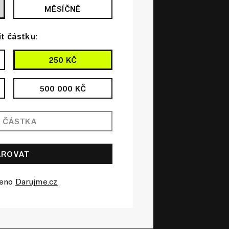
MĚSÍČNĚ
it částku:
250 KČ
500 000 KČ
čeno
Darujme.cz