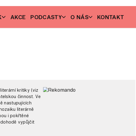
K
AKCE
PODCASTY
O NÁS
KONTAKT
erární kritiky (viz
datelskou činnost. Ve
ě nastupujících
ozaiku literárně
nou i pokřtěné
o dohodě vypůjčit