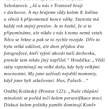
Scholzeová:
„Já u nás v Trutnově hraji
v dechovce. A my hrajeme vždy kolem 8. května
u věnců k připomenutí konce války. Starosta má
každý rok stejný proslov. Je to hezké, že si to
připomínáme, ale nikdo z nás k tomu nemá vztah.
Něco se řekne a pak se to rychle rozejde. Dřív to
byla velká událost, ale dnes přijdou dva
fotografové, kteří vyfotí akorát naši dechovku,
protože tam nikdo jiný nepřišel.“
Hrudička:
„Větší
státy vzpomínají na velké doby, kdy byly velkými
mocnostmi. My jsme zažívali největší momenty,
když jsme byli utlačovaní. Hus, Palach…“
Ondřej Kolínský (Prostor 122):
„Naše chápání
minulosti se pořád točí kolem personifikace moci.
Diskuzi kolem politiky paměti dominují Koněv