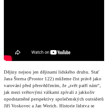
Dějiny nejsou jen dějinami lidského druhu. Stať
Jana Šterna (Prostor 122) můžeme číst právě jako
varování před přesvědčením, že „svět patří nám“,
jak mezi světovými válkami zpívali z jakkoliv
opodstatněné perspektivy společenských outsiderů
Jiří Voskovec a Jan Werich. Historie lidstva se