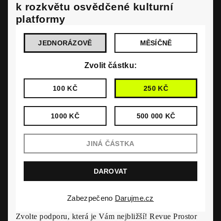
k rozkvětu osvědčené kulturní
platformy
JEDNORÁZOVĚ
MĚSÍČNĚ
Zvolit částku:
100 KČ
250 KČ
1000 KČ
500 000 KČ
Zabezpečeno
Darujme.cz
Zvolte podporu, která je Vám nejbližší! Revue Prostor