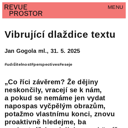
MENU
Vibrující dlaždice textu
Jan Gogola ml.,
31. 5. 2025
#udržitelnost
#perspectives
#eseje
„Co říci závěrem? Že dějiny
neskončily, vracejí se k nám,
a pokud se nemáme jen vydat
napospas vyčpělým obrazům,
potažmo vlastnímu konci, znovu
proaktivně hledejme, ba