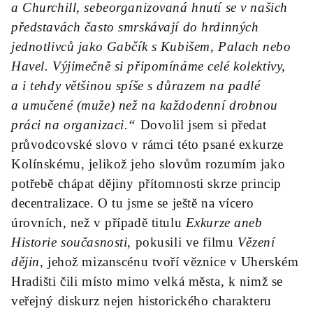
a Churchill, sebeorganizovaná hnutí se v našich
představách často smrskávají do hrdinných
jednotlivců jako Gabčík s Kubišem, Palach nebo
Havel. Výjimečně si připomínáme celé kolektivy,
a i tehdy většinou spíše s důrazem na padlé
a umučené (muže) než na každodenní drobnou
práci na organizaci.“
Dovolil jsem si předat
průvodcovské slovo v rámci této psané exkurze
Kolínskému, jelikož jeho slovům rozumím jako
potřebě chápat dějiny přítomnosti skrze princip
decentralizace. O tu jsme se ještě na vícero
úrovních, než v případě titulu
Exkurze aneb
Historie současnosti
, pokusili ve filmu
Vězení
dějin
, jehož mizanscénu tvoří věznice v Uherském
Hradišti čili místo mimo velká města, k nimž se
veřejný diskurz nejen historického charakteru