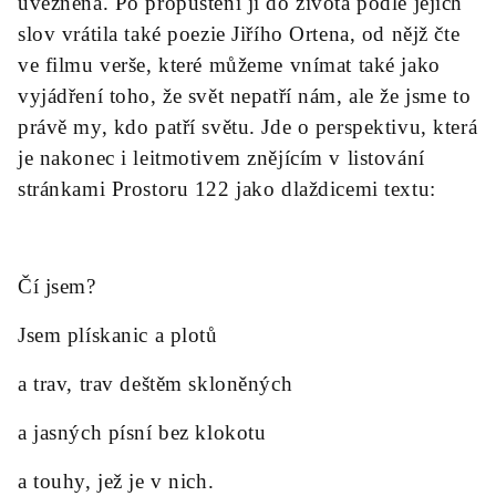
uvězněná. Po propuštění jí do života podle jejích
slov vrátila také poezie Jiřího Ortena, od nějž čte
ve filmu verše, které můžeme vnímat také jako
vyjádření toho, že svět nepatří nám, ale že jsme to
právě my, kdo patří světu. Jde o perspektivu, která
je nakonec i leitmotivem znějícím v listování
stránkami Prostoru 122 jako dlaždicemi textu:
Čí jsem?
Jsem plískanic a plotů
a trav, trav deštěm skloněných
a jasných písní bez klokotu
a touhy, jež je v nich.