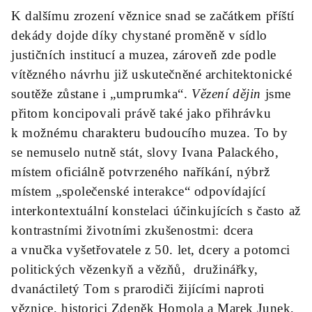
K dalšímu zrození věznice snad se začátkem příští
dekády dojde díky chystané proměně v sídlo
justičních institucí a muzea, zároveň zde podle
vítězného návrhu již uskutečněné architektonické
soutěže zůstane i „umprumka“.
Vězení dějin
jsme
přitom koncipovali právě také jako přihrávku
k možnému charakteru budoucího muzea. To by
se nemuselo nutně stát, slovy Ivana Palackého,
místem oficiálně potvrzeného naříkání, nýbrž
místem „společenské interakce“ odpovídající
interkontextuální konstelaci účinkujících s často až
kontrastními životními zkušenostmi: dcera
a vnučka vyšetřovatele z 50. let, dcery a potomci
politických vězenkyň a vězňů, družinářky,
dvanáctiletý Tom s prarodiči žijícími naproti
věznice, historici Zdeněk Homola a Marek Junek,