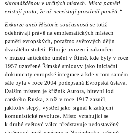
shromážděnou v určitých místech. Místa paměti
existují proto, že už neexistují prostředí paměti.“
Exkurze aneb Historie současnosti
se totiž
odehrávají právě na emblematických místech
paměti evropských, potažmo světových dějin
dvacátého století. Film je uvozen i zakončen
v muzeu antického umění v Římě, kde byly v roce
1957 uzavřené Římské smlouvy jako iniciační
dokumenty evropské integrace a kde v tom samém
sále byla v roce 2004 podepsaná Evropská ústava.
Dalším místem je křižník Aurora, bitevní loď
carského Ruska, z níž v roce 1917 zazněl,
jakkoliv slepý, výstřel jako signál k zahájení
komunistické revoluce. Místo vztahující se
k druhé světové válce představuje nedostavěný
chrámový areál nacizmu v Norimberku, včetně