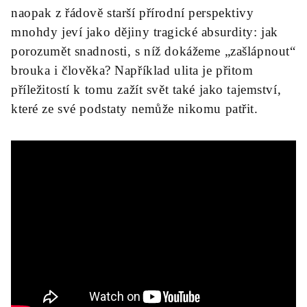
naopak z řádově starší přírodní perspektivy
mnohdy jeví jako dějiny tragické absurdity: jak
porozumět snadnosti, s níž dokážeme „zašlápnout“
brouka i člověka? Například ulita je přitom
příležitostí k tomu zažít svět také jako tajemství,
které ze své podstaty nemůže nikomu patřit.