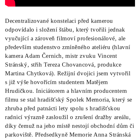
Decentralizované konstelaci před kamerou
odpovídalo i složení štábu, který tvořili jednak
vyučující a zároveň filmoví profesionálové, ale
především studenstvo zmíněného ateliéru (hlavní
kamera Adam Černich, mistr zvuku Vincent
Stránský, střih Tereza Chovancová, produkce
Martina Chytková). Režijní dvojici jsem vytvořil
s již výše hovořícím studentem Matějem
Hrudičkou. Iniciátorem a hlavním producentem
filmu se stal hradišťský Spolek Memoria, který se
zhruba před patnácti lety spolu s hradišťskou
radnicí výrazně zasloužil o zrušení dražby areálu,
díky čemuž na jeho místě nestojí obchodní dům či
parkoviště. Předsedkyně Memorie Anna Stránská