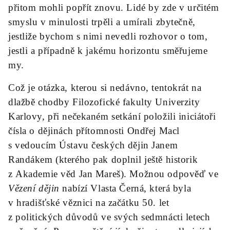
přitom mohli popřít znovu. Lidé by zde v určitém
smyslu v minulosti trpěli a umírali zbytečně,
jestliže bychom s nimi nevedli rozhovor o tom,
jestli a případně k jakému horizontu směřujeme
my.
Což je otázka, kterou si nedávno, tentokrát na
dlažbě chodby Filozofické fakulty Univerzity
Karlovy, při nečekaném setkání položili iniciátoři
čísla o dějinách přítomnosti Ondřej Macl
s vedoucím Ústavu českých dějin Janem
Randákem (kterého pak doplnil ještě historik
z Akademie věd Jan Mareš). Možnou odpověď ve
Vězení dějin
nabízí Vlasta Černá, která byla
v hradišťské věznici na začátku 50. let
z politických důvodů ve svých sedmnácti letech