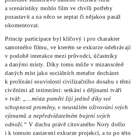
a scenáristiky mohlo film ve chvíli potřeby
pozastavit a na něco se zeptat či nějakou pasáž
okomentovat.
Princip participace byl klíčový i pro charakter
samotného filmu, ve kterém se exkurze odehrávají
v podobě interakce mezi průvodci, účastníky
a danými místy. Díky tomu může v mizanscéně
daných míst jako sociálních metafor docházet
k prolínání souvislostí civilizačního dosahu s těmi
civilními až intimními: setkání s dějinami tváří
v tvář:
„…místa paměti žijí jedině díky své
schopnosti proměny, v neustálém oživování svých
významů a nepředvídatelném bujení svých
odnoží.“
V duchu právě citovaného Nory došlo
i k tomuto zastavení exkurze projekcí, a to po této