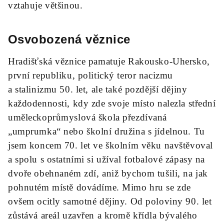
vztahuje většinou.
Osvobozená věznice
Hradišťská věznice pamatuje Rakousko-Uhersko,
první republiku, politický teror nacizmu
a stalinizmu 50. let, ale také pozdější dějiny
každodennosti, kdy zde svoje místo nalezla střední
uměleckoprůmyslová škola přezdívaná
„umprumka“ nebo školní družina s jídelnou. Tu
jsem koncem 70. let ve školním věku navštěvoval
a spolu s ostatními si užíval fotbalové zápasy na
dvoře obehnaném zdí, aniž bychom tušili, na jak
pohnutém místě dovádíme. Mimo hru se zde
ovšem ocitly samotné dě­jiny. Od poloviny 90. let
zůstává areál uzavřen a kromě křídla bývalého