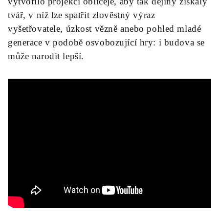
vytvořilo projekci obličeje, aby tak dějiny získaly
tvář, v níž lze spatřit zlověstný výraz
vyšetřovatele, úzkost vězně ane­bo pohled mladé
generace v podobě osvobozující hry: i budova se
může narodit lepší.