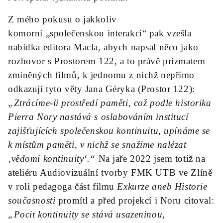
Z mého pokusu o jakkoliv
komorní „společenskou interakci“ pak vzešla
nabídka editora Macla, abych napsal něco jako
rozhovor s Prostorem 122, a to právě prizmatem
zmíněných filmů, k jednomu z nichž nepřímo
odkazují tyto věty Jana Géryka (Prostor 122):
„Ztrácíme-li prostředí paměti, což podle historika
Pierra Nory nastává s oslabováním institucí
zajišťujících společenskou kontinuitu, upínáme se
k místům paměti, v nichž se snažíme nalézat
‚vědomí kontinuity‘.“
Na jaře 2022 jsem totiž na
ateliéru Audiovizuální tvorby FMK UTB ve Zlíně
v roli pedagoga část filmu
Exkurze aneb Historie
současnosti
promítl a před projekcí i Noru citoval:
„Pocit kontinuity se stává usazeninou,