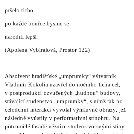
pršelo ticho
po každé bouřce bysme se
narodili lepší
(Apolena Vybíralová, Prostor 122)
Absolvent hradišťské „umprumky“ výtvarník
Vladimír Kokolia uzavřel do nočního ticha cel,
v postprodukci ozvučených „hudbou“ budovy,
stávající studenstvo „umprumky“, s nímž tak po
celodenní interakci vyvolal výmluvné obrazy, jež
následně vyústily v performativní stínohru. Na
potemnělé fasádě věznice studenstvo svými stíny