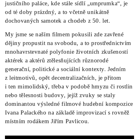
justičního paláce, kde stále sídlí „umprumka“, je
od té doby prázdný, a to včetně unikátně
dochovaných samotek a chodeb z 50. let.
My jsme se naším filmem pokusili zde zavřené
dějiny propustit na svobodu, a to prostřednictvím
mnohavrstevnaté polyfonie životních zkušeností
aktérek a aktérů ztělesňujících různorodé
generační, politické a sociální kontexty. Jedním
z leitmotivů, opět decentralizačních, je přitom
i ten mimolidský, třeba v podobě hmyzu či rostlin
nebo tělesnosti budovy, jejíž zvuky se staly
dominantou výsledné filmové hudební kompozice
Ivana Palackého na základě improvizací s rovněž
místním rodákem Jiřím Pavlicou.