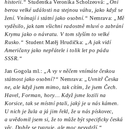
historií.“
Studentka Veronika Scholzeová:
„Oni
berou velké události na stejnou váhu, jako když se
žení. Vnímají i státní jako osobní.“
Nemrava:
„Mě
vyděsilo, jak tam všichni radostně mluví o zabrání
Krymu jako o návratu. V tom slyším to velké
Rusko.“
Student Matěj Hrudička:
„A jak vidí
Američany jako nepřátele i tolik let po pádu
SSSR.“
Jan Gogola ml.:
„A vy v něčem vnímáte českou
státnost jako osobní?“
Nemrava:
„Uvnitř Česka
ne, ale když jsem mimo, tak cítím, že jsem Čech.
Havel, Forman, hory… Když jsme lozili na
Korsice, tak se místní ptali, jaký je u nás kámen.
U nich je žula a já jim řekl, že u nás pískovec,
a uvědomil jsem si, že to může být specificky česká
věc. Dobře se tvaruje, ale moc nevydrží.“