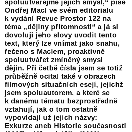
spoluutvářejme jejich smysl,“ píše
Ondřej Macl ve svém editorialu
k vydání Revue Prostor 122 na
téma „dějiny přítomnosti“ a já si
dovoluji jeho slovy uvodit tento
text, který lze vnímat jako snahu,
řečeno s Maclem, proaktivně
spoluutvářet zmíněný smysl
dějin. Při četbě čísla jsem se totiž
průběžně ocital také v obrazech
filmových situačních esejí, jejichž
jsem spoluautorem, a které se
k danému tématu bezprostředně
vztahují, jak o tom ostatně
vypovídají už jejich názvy:
Exkurze aneb Historie současnosti