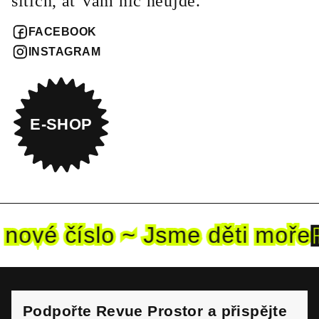
sítích, ať vám nic neujde.
FACEBOOK
INSTAGRAM
E-SHOP
nové
číslo ~ Jsme děti mo
ře
Podpořte Revue Prostor a přispějte