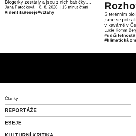
Blogerky zestárly a jsou z nich babičky.…
Rozho
Jana Patočková
8. 8. 2026
15 minut čtení
#identita
#eseje
#vztahy
S terénním bi
s Rob
jsme se potkal
v kavárně v Č
Ouřed
Lucie Komm Ber
#udržitelnost
#
#klimatická z
Články
REPORTÁŽE
ESEJE
KULTURNÍ KRITIKA