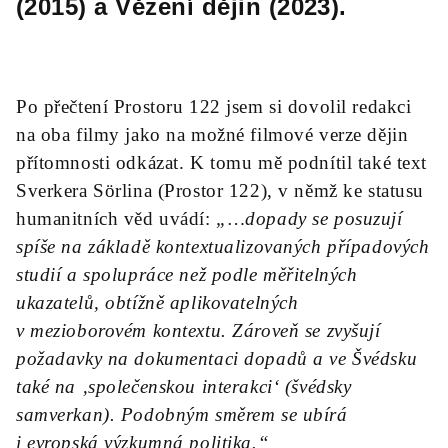
(2015) a Vězení dějin (2023).
Po přečtení Prostoru 122 jsem si dovolil redakci
na oba filmy jako na možné filmové verze dějin
přítomnosti odkázat. K tomu mě podnítil také text
Sverkera Sörlina (Prostor 122), v němž ke statusu
humanitních věd uvádí:
„…dopady se posuzují
spíše na základě kontextualizovaných případových
studií a spolupráce než podle měřitelných
ukazatelů, obtížně aplikovatelných
v mezioborovém kontextu. Zároveň se zvyšují
požadavky na dokumentaci dopadů a ve Švédsku
také na ‚společenskou interakci‘ (švédsky
samverkan). Podobným směrem se ubírá
i evropská výzkumná politika.“