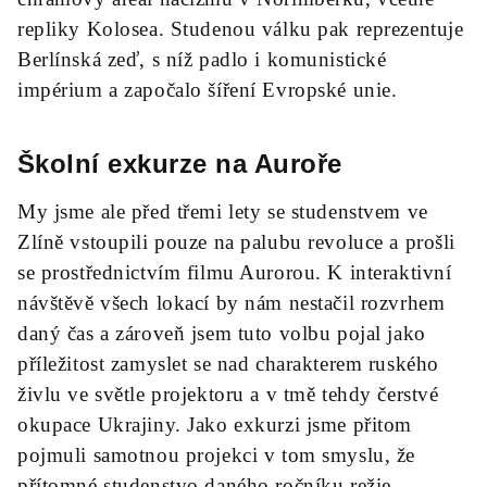
repliky Kolosea. Studenou válku pak reprezentuje
Berlínská zeď, s níž padlo i komunistické
impérium a započalo šíření Evropské unie.
Školní exkurze na Auroře
My jsme ale před třemi lety se studenstvem ve
Zlíně vstoupili pouze na palubu revoluce a prošli
se prostřednictvím filmu Aurorou. K interaktivní
návštěvě všech lokací by nám nestačil rozvrhem
daný čas a zároveň jsem tuto volbu pojal jako
příležitost zamyslet se nad charakterem ruského
živlu ve světle projektoru a v tmě tehdy čerstvé
okupace Ukrajiny. Jako exkurzi jsme přitom
pojmuli samotnou projekci v tom smyslu, že
přítomné studenstvo daného ročníku režie