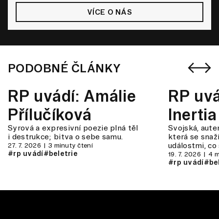
VÍCE O NÁS
PODOBNÉ ČLÁNKY
RP uvádí: Amálie
RP uvá
Přílučíková
Inertia
Syrová a expresivní poezie plná těl
Svojská, auten
i destrukce; bitva o sebe samu.
která se sna
událostmi, co 
27. 7. 2026
3 minuty čtení
#rp uvádí
#beletrie
19. 7. 2026
4 m
#rp uvádí
#bel