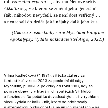
roli
externího experta
…, aby mu členové sekty
Akkütlixovy
, ve kterou se změnil jeho generální
štáb, náhodou nevyčetli, že není dost vstřícný…,
a nenacpali do drtiče ještě nějaký další jeho kus.
(Ukázka z osmé knihy série Mycelium Program
Apokalypsy. Vydalo nakladatelství Argo, 2022.)
Vilma Kadlečková (* 1971), vítězka „Litery za
fantastiku“ v roce 2023 za poslední díl ságy
Mycelium, publikuje povídky od roku 1987, kdy se
poprvé objevily v literárních soutěžích SF klubů
a fanzinech. Na počátku devadesátých let v rychlém
sledu vydala několik knih, které se odehrávaly
v alternativní budoucnosti a na jiných planetách – ve