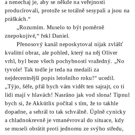
a nenechaj je, aby se někde na veřejnosti
producírovali, protože se totálně sesypali a jsou na
práškách.“
„Rozumím. Muselo to být poměrně
znepokojivé,“ řekl Daniel.
Přenosový kanál neposkytoval nijak zvlášť
kvalitní obraz, ale pohled, který na něj Oliver
vrhl, byl beze všech pochybností vražedný. „No
tyvole! Tak todle je teda na medaili za
nejdecentnější popis letošního roku!“ ucedil.
„Týjo, šéfe, přál bych vám vidět ten sajrajt, co ti
lidi mají v hlavách! Nasráno jak vod slona! Tipnul
bych si, že Akkütlix počítal s tím, že to takhle
dopadne, a sehrál to tak schválně. Úplně cynicky
a chladnokrevně je vmanévroval do situace, kdy
se museli obrátit proti jednomu ze svýho středu,