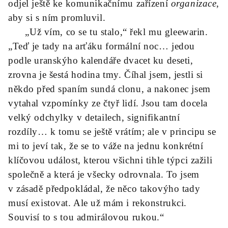
odjel ještě ke komunikačnímu zařízení
organizace
,
aby si s ním promluvil.
„Už vím, co se tu stalo,“ řekl mu gleewarin.
„Teď je tady na arťáku formální noc… jedou
podle uranskýho kalendáře dvacet ku deseti,
zrovna je šestá hodina tmy. Číhal jsem, jestli si
někdo před spaním sundá clonu, a nakonec jsem
vytahal vzpomínky ze čtyř lidí. Jsou tam docela
velký odchylky v detailech, signifikantní
rozdíly… k tomu se ještě vrátím; ale v principu se
mi to jeví tak, že se to váže na jednu konkrétní
klíčovou událost, kterou všichni tihle týpci zažili
společně a která je všecky odrovnala. To jsem
v zásadě předpokládal, že něco takovýho tady
musí existovat. Ale už mám i rekonstrukci.
Souvisí to s tou admirálovou rukou.“