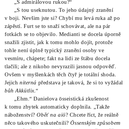
„S admirálovou rukou?“
„S tou useknutou. To jeho údajný zranění
v boji. Nevšim jste si? Chybí mu levá ruka až po
zápěstí. Furt se to snaží schovávat, ale na pár
fotkách se to objevilo. Medianti se docela úporně
snažili zjistit, jak k tomu mohlo dojít, protože
tohle není úplně typický zranění osoby ve
vesmíru, chápete; fakt na lidi ze štábu docela
tlačili; ale z nikoho nevyrazili jasnou odpověď.
Ovšem v myšlenkách těch čtyř je totální shoda.
Jejich
niterná
představa je taková, že si to vyžádal
bůh Akkütlix.
“
„Ehm.“ Danielova össeistická zkušenost
k tomu zbytek automaticky doplnila. „Takže
náboženství?
Oběť na aiö
? Chcete říct, že reálně
něco takového uskutečnili?
Össenským způsobem