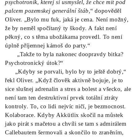
psychotronik, kterej si usmyslel, že chce mít pod
palcem pozemskej generální štáb,
“ dopověděl
Oliver. „Bylo mu fuk, jaká je cena. Není možný,
že by neměl spočítaný ty škody. A fakt není
pěkný, co s těma ubožákama provedl. To není
úplně příjemnej kámoš do party.“
„Takže to byla nakonec doopravdy bitka?
Psychotronický útok?“
„Kdyby se porvali, bylo by to ještě dobrý,“
řekl Oliver. „Když člověk aktivně bojuje, je to
sice slušnej adrenalin a stres a bolest a všecko, ale
není tam ten destruktivní prvek totální ztráty
kontroly. To, co lidi nejvíc ničí, je bezmocnost.
Kolaborace. Kdyby Akkütlix skočil na můstek
jako pirát s mačetou a chvíli se tam s admirálem
Callebautem šermovali a skončilo to zraněním,