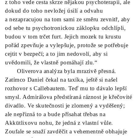
z toho vede cesta skrze nějakou psychoterapii, ale
dokud do toho nevložej úsilí a odvahu
a nezapracujou na tom sami ze směru zevnitř, aby
od sebe tu psychotronickou záklopku odchlípli,
budou v tom trčet furt. Jejich mozek tu krustu
pořád zpevňuje a vylepšuje, protože se potřebuje
cejtit v bezpečí; a to jim nedovolí, aby si
uvědomili, že vlastně pomáhají zlu.“
Oliverova analýza byla mrazivě přesná.
Zatímco Daniel čekal na taxíka, ještě si našel
rozhovor s Callebautem. Teď mu to dávalo lepší
smysl. Admirálova předstíraná ráznost je křečovité
divadlo. Ve skutečnosti je zlomený a vyděšený;
ale nepřizná to a bude přísahat třebas na
Akkütlixovu nohu, že jedná z vlastní vůle.
Zoufale se snaží zavděčit a vehementně obhajuje