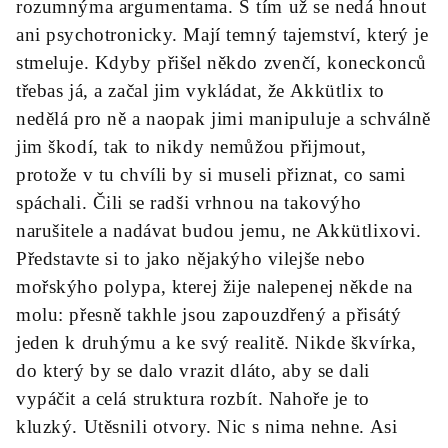
rozumnýma argumentama. S tím už se nedá hnout
ani psychotronicky. Mají temný tajemství, který je
stmeluje. Kdyby přišel někdo zvenčí, koneckonců
třebas já, a začal jim vykládat, že Akkütlix to
nedělá pro ně a naopak jimi manipuluje a schválně
jim škodí, tak to nikdy nemůžou přijmout,
protože v tu chvíli by si museli přiznat, co sami
spáchali. Čili se radši vrhnou na takovýho
narušitele a nadávat budou jemu, ne Akkütlixovi.
Představte si to jako nějakýho vilejše nebo
mořskýho polypa, kterej žije nalepenej někde na
molu: přesně takhle jsou zapouzdřený a přisátý
jeden k druhýmu a ke svý realitě. Nikde škvírka,
do který by se dalo vrazit dláto, aby se dali
vypáčit a celá struktura rozbít. Nahoře je to
kluzký. Utěsnili otvory. Nic s nima nehne. Asi