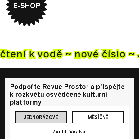
E-SHOP
čtení k vodě ~ nové
číslo ~
Podpořte Revue Prostor a přispějte
k rozkvětu osvědčené kulturní
platformy
JEDNORÁZOVĚ
MĚSÍČNĚ
Zvolit částku: