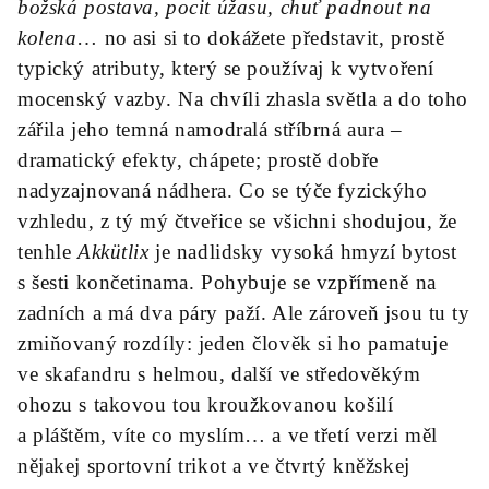
božská postava, pocit úžasu, chuť padnout na
kolena
… no asi si to dokážete představit, prostě
typický atributy, který se používaj k vytvoření
mocenský vazby. Na chvíli zhasla světla a do toho
zářila jeho temná namodralá stříbrná aura –
dramatický efekty, chápete; prostě dobře
nadyzajnovaná nádhera. Co se týče fyzickýho
vzhledu, z tý mý čtveřice se všichni shodujou, že
tenhle
Akkütlix
je nadlidsky vysoká hmyzí bytost
s šesti končetinama. Pohybuje se vzpřímeně na
zadních a má dva páry paží. Ale zároveň jsou tu ty
zmiňovaný rozdíly: jeden člověk si ho pamatuje
ve skafandru s helmou, další ve středověkým
ohozu s takovou tou kroužkovanou košilí
a pláštěm, víte co myslím… a ve třetí verzi měl
nějakej sportovní trikot a ve čtvrtý kněžskej