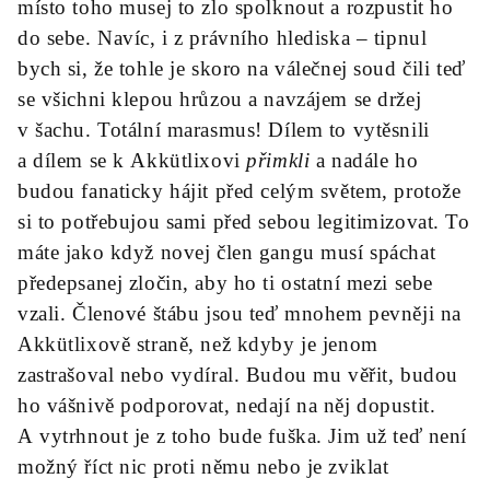
místo toho musej to zlo spolknout a rozpustit ho
do sebe. Navíc, i z právního hlediska – tipnul
bych si, že tohle je skoro na válečnej soud čili teď
se všichni klepou hrůzou a navzájem se držej
v šachu. Totální marasmus! Dílem to vytěsnili
a dílem se k Akkütlixovi
přimkli
a nadále ho
budou fanaticky hájit před celým světem, protože
si to potřebujou sami před sebou legitimizovat. To
máte jako když novej člen gangu musí spáchat
předepsanej zločin, aby ho ti ostatní mezi sebe
vzali. Členové štábu jsou teď mnohem pevněji na
Akkütlixově straně, než kdyby je jenom
zastrašoval nebo vydíral. Budou mu věřit, budou
ho vášnivě podporovat, nedají na něj dopustit.
A vytrhnout je z toho bude fuška. Jim už teď není
možný říct nic proti němu nebo je zviklat