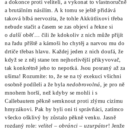
a dokonce proti veliteli, a vykonat to vlastnoručně
a brutálním násilím. A k tomu se ještě přidává
taková blbá nervozita, že tohle Akkütlixovi třeba
nebude stačit a časem se zas objeví a řekne si
o
další
oběť… čili že kdokoliv z nich může přijít
na řadu příště a kámoši ho chytěj a narvou mu do
drtiče třebas hlavu. Každej jeden z nich doufá, že
když se z něj stane ten nejhorlivější přikyvovač,
tak konkrétně jeho to nepotká. Jsou posraný až za
ušima! Rozumíte: to, že se na tý exekuci všichni
osobně podíleli a že byla
nedobrovolná
, je pro ně
mnohem horší, než kdyby se mohli i s
Callebautem pěkně semknout proti zlýmu cizímu
hmyzákovi. Pak by byli oni ti správňáci, zatímco
všecko ošklivý by zůstalo pěkně venku. Jasně
rozdaný role:
velitel – obránci – uzurpátor
! Jenže