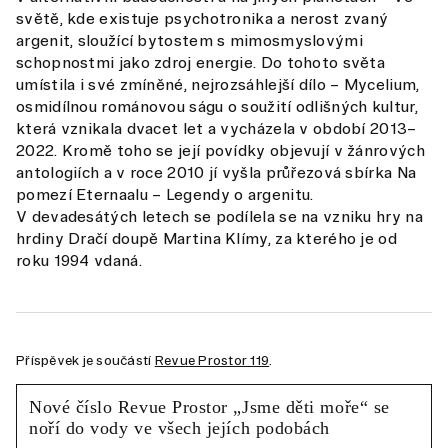
světě, kde existuje psychotronika a nerost zvaný
argenit, sloužící bytostem s mimosmyslovými
schopnostmi jako zdroj energie. Do tohoto světa
umístila i své zmíněné, nejrozsáhlejší dílo – Mycelium,
osmidílnou románovou ságu o soužití odlišných kultur,
která vznikala dvacet let a vycházela v období 2013–
2022. Kromě toho se její povídky objevují v žánrových
antologiích a v roce 2010 jí vyšla průřezová sbírka Na
pomezí Eternaalu – Legendy o argenitu.
V devadesátých letech se podílela se na vzniku hry na
hrdiny Dračí doupě Martina Klímy, za kterého je od
roku 1994 vdaná.
Příspěvek je součástí
Revue Prostor 119
.
Nové číslo Revue Prostor „Jsme děti moře“ se
noří do vody ve všech jejích podobách