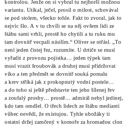
kontrolou. Jenže on si vybral tu nejhorší možnou
variantu. Utíkal, ječel, prosil o milost, schovával
se pod stolem, všecko tohle. Fakt to zvoral, jak to
nejvíc šlo. A v tu chvíli se na něj ovšem lidi ze
štábu sami vrhli, prostě ho chytili a tu ruku mu
tam dovnitř vecpali násilím.“ Oliver se otřásl. „To
není jeden čistej řez, rozumíte. U drtiče se musí
vyřadit z provozu pojistka… jeden týpek tam
musí vrazit šroubovák a druhej musí přidržovat
víko a ten předmět se dovnitř souká pomalu
a krev stříká jak z prokopnutý vodní postele…
a do toho si ještě představte ten jeho šílenej řev
a zoufalý prosby… prostě… admirál nebyl jedinej,
kdo tam omdlel. O třech lidech ze štábu medianti
vůbec nevědí, že existujou. Tyhle ubožáky ti
ostatní držej zamčený v komoře za hromadou clon