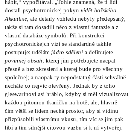
hábit,“ vypočítával. „Tohle znamená, že ti lidi
dostali psychotronickej pokyn
vidět božského
Akkütlixe
, ale detaily vzhledu nebyly předepsaný,
takže si tam dosadili něco z vlastní fantazie a z
vlastní databáze symbolů. Při konstrukci
psychotronickejch vizí se standardně takhle
postupuje: uděláte
jádro sdělení
a definujete
povinnej obsah
, kterej jim potřebujete nacpat
přesně a bez zkreslení a kterej bude pro všechny
společnej; a naopak ty nepodstatný části schválně
necháte co nejvíc otevřený. Jednak by z toho
gleewarinovi asi hráblo, kdyby si měl vizualizovat
každou pitomou tkaničku na botě; ale, hlavně –
čím větší se lidem nechá prostor, aby si vidinu
přizpůsobili vlastnímu vkusu, tím víc se jim pak
líbí a tím silnější citovou vazbu si k ní vytvořej.