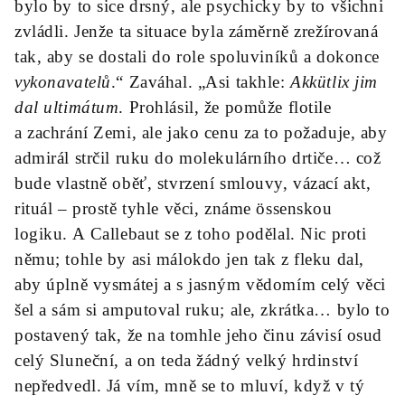
bylo by to sice drsný, ale psychicky by to všichni
zvládli. Jenže ta situace byla záměrně zrežírovaná
tak, aby se dostali do role spoluviníků a dokonce
vykonavatelů
.“ Zaváhal. „Asi takhle:
Akkütlix
jim
dal ultimátum
. Prohlásil, že pomůže flotile
a zachrání Zemi, ale jako cenu za to požaduje, aby
admirál strčil ruku do molekulárního drtiče… což
bude vlastně oběť, stvrzení smlouvy, vázací akt,
rituál – prostě tyhle věci, známe össenskou
logiku. A Callebaut se z toho podělal. Nic proti
němu; tohle by asi málokdo jen tak z fleku dal,
aby úplně vysmátej a s jasným vědomím celý věci
šel a sám si amputoval ruku; ale, zkrátka… bylo to
postavený tak, že na tomhle jeho činu závisí osud
celý Sluneční, a on teda žádný velký hrdinství
nepředvedl. Já vím, mně se to mluví, když v tý