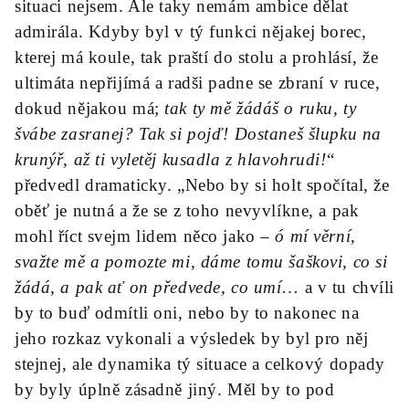
situaci nejsem. Ale taky nemám ambice dělat
admirála. Kdyby byl v tý funkci nějakej borec,
kterej má koule, tak praští do stolu a prohlásí, že
ultimáta nepřijímá a radši padne se zbraní v ruce,
dokud nějakou má;
tak ty mě žádáš o ruku, ty
švábe zasranej? Tak si pojď! Dostaneš šlupku na
krunýř, až ti vyletěj kusadla z hlavohrudi!
“
předvedl dramaticky. „Nebo by si holt spočítal, že
oběť je nutná a že se z toho nevyvlíkne, a pak
mohl říct svejm lidem něco jako –
ó mí věrní,
svažte mě a pomozte mi, dáme tomu šaškovi, co si
žádá, a pak ať on předvede, co umí
… a v tu chvíli
by to buď odmítli oni, nebo by to nakonec na
jeho rozkaz vykonali a výsledek by byl pro něj
stejnej, ale dynamika tý situace a celkový dopady
by byly úplně zásadně jiný. Měl by to pod