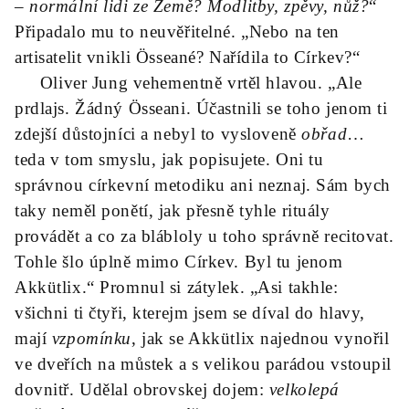
– normální lidi ze Země? Modlitby, zpěvy, nůž?
“
Připadalo mu to neuvěřitelné. „Nebo na ten
artisatelit vnikli Össeané? Nařídila to Církev?“
Oliver Jung vehementně vrtěl hlavou. „Ale
prdlajs. Žádný Össeani. Účastnili se toho jenom ti
zdejší důstojníci a nebyl to vysloveně
obřad
…
teda v tom smyslu, jak popisujete. Oni tu
správnou církevní metodiku ani neznaj. Sám bych
taky neměl ponětí, jak přesně tyhle rituály
provádět a co za blábloly u toho správně recitovat.
Tohle šlo úplně mimo Církev. Byl tu jenom
Akkütlix.“ Promnul si zátylek. „Asi takhle:
všichni ti čtyři, kterejm jsem se díval do hlavy,
mají
vzpomínku
, jak se Akkütlix najednou vynořil
ve dveřích na můstek a s velikou parádou vstoupil
dovnitř. Udělal obrovskej dojem:
velkolepá