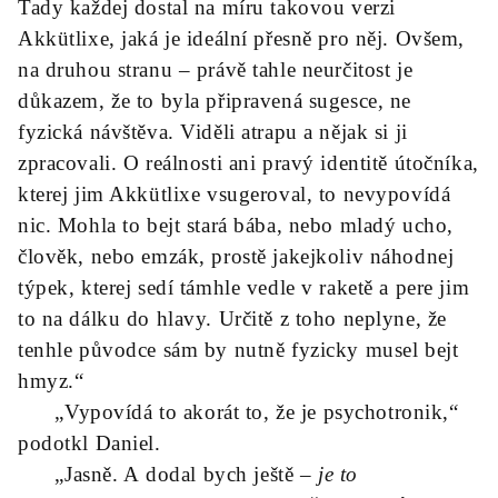
Tady každej dostal na míru takovou verzi
Akkütlixe, jaká je ideální přesně pro něj. Ovšem,
na druhou stranu – právě tahle neurčitost je
důkazem, že to byla připravená sugesce, ne
fyzická návštěva. Viděli atrapu a nějak si ji
zpracovali. O reálnosti ani pravý identitě útočníka,
kterej jim Akkütlixe vsugeroval, to nevypovídá
nic. Mohla to bejt stará bába, nebo mladý ucho,
člověk, nebo emzák, prostě jakejkoliv náhodnej
týpek, kterej sedí támhle vedle v raketě a pere jim
to na dálku do hlavy. Určitě z toho neplyne, že
tenhle původce sám by nutně fyzicky musel bejt
hmyz.“
„Vypovídá to akorát to, že je psychotronik,“
podotkl Daniel.
„Jasně. A dodal bych ještě –
je to