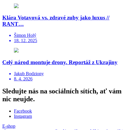
Klára Votavová vs. zdravé zuby jako luxus //
RANT…
Šimon Holý
18. 12. 2025
Celý národ montuje drony. Reportáž z Ukrajiny
Jakub Bodziony
8. 4. 2026
Sledujte nás na sociálních sítích, ať vám
nic neujde.
Facebook
Instagram
E-shop