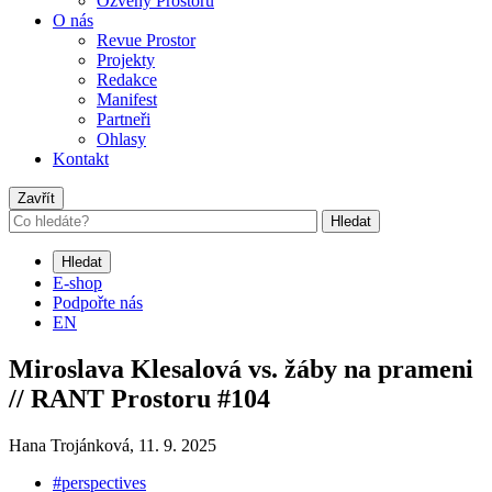
Ozvěny Prostoru
O nás
Revue Prostor
Projekty
Redakce
Manifest
Partneři
Ohlasy
Kontakt
Zavřít
Hledat
Hledat
E-shop
Podpořte nás
EN
Miroslava Klesalová vs. žáby na prameni
// RANT Prostoru #104
Hana Trojánková,
11. 9. 2025
#perspectives