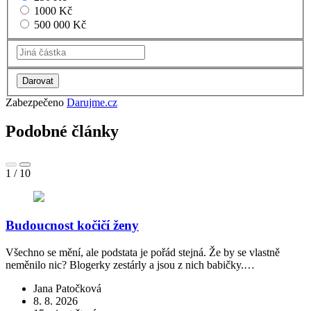
1000 Kč
500 000 Kč
Zabezpečeno
Darujme.cz
Podobné články
1
/
10
Budoucnost kočičí ženy
Všechno se mění, ale podstata je pořád stejná. Že by se vlastně
neměnilo nic? Blogerky zestárly a jsou z nich babičky.…
S
l
Jana Patočková
8. 8. 2026