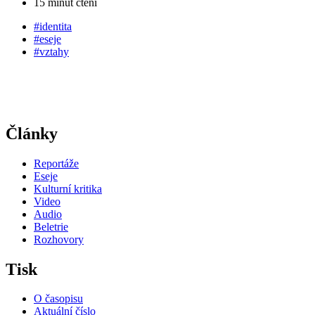
15 minut čtení
#identita
#eseje
#vztahy
Články
Reportáže
Eseje
Kulturní kritika
Video
Audio
Beletrie
Rozhovory
Tisk
O časopisu
Aktuální číslo