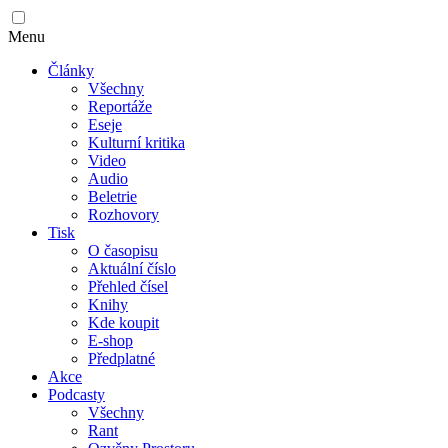
Menu
Články
Všechny
Reportáže
Eseje
Kulturní kritika
Video
Audio
Beletrie
Rozhovory
Tisk
O časopisu
Aktuální číslo
Přehled čísel
Knihy
Kde koupit
E-shop
Předplatné
Akce
Podcasty
Všechny
Rant