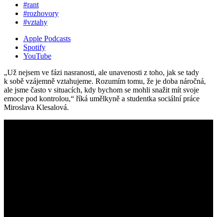
#rant
#rozhovory
#vztahy
Apple Podcasts
Spotify
YouTube
„Už nejsem ve fázi nasranosti, ale unavenosti z toho, jak se tady
k sobě vzájemně vztahujeme. Rozumím tomu, že je doba náročná,
ale jsme často v situacích, kdy bychom se mohli snažit mít svoje
emoce pod kontrolou,“ říká umělkyně a studentka sociální práce
Miroslava Klesalová.