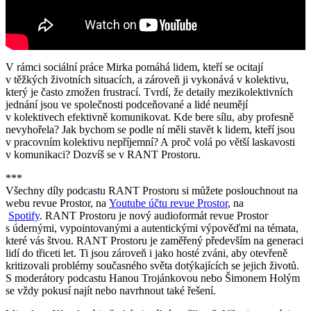
V rámci sociální práce Mirka pomáhá lidem, kteří se ocitají
v těžkých životních situacích, a zároveň ji vykonává v kolektivu,
který je často zmožen frustrací. Tvrdí, že detaily mezikolektivních
jednání jsou ve společnosti podceňované a lidé neumějí
v kolektivech efektivně komunikovat. Kde bere sílu, aby profesně
nevyhořela? Jak bychom se podle ní měli stavět k lidem, kteří jsou
v pracovním kolektivu nepříjemní? A proč volá po větší laskavosti
v komunikaci? Dozvíš se v RANT Prostoru.
***
Všechny díly podcastu RANT Prostoru si můžete poslouchnout na
webu revue Prostor, na
Youtube účtu revue Prostor
, na
Spotify
. RANT Prostoru je nový audioformát revue Prostor
s údernými, vypointovanými a autentickými výpověďmi na témata,
které vás štvou. RANT Prostoru je zaměřený především na generaci
lidí do třiceti let. Ti jsou zároveň i jako hosté zváni, aby otevřeně
kritizovali problémy současného světa dotýkajících se jejich životů.
S moderátory podcastu Hanou Trojánkovou nebo Šimonem Holým
se vždy pokusí najít nebo navrhnout také řešení.