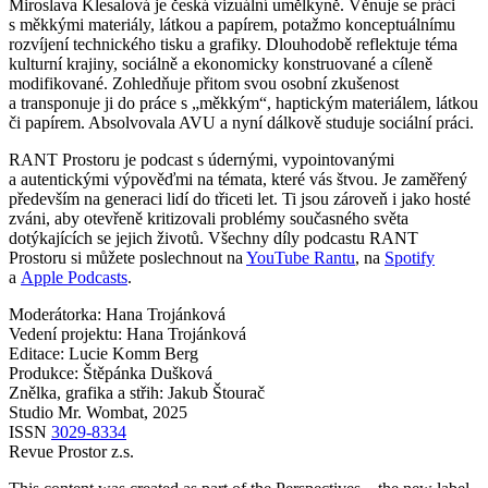
Miroslava Klesalová je česká vizuální umělkyně. Věnuje se práci
s měkkými materiály, látkou a papírem, potažmo konceptuálnímu
rozvíjení technického tisku a grafiky. Dlouhodobě reflektuje téma
kulturní krajiny, sociálně a ekonomicky konstruované a cíleně
modifikované. Zohledňuje přitom svou osobní zkušenost
a transponuje ji do práce s „měkkým“, haptickým materiálem, látkou
či papírem. Absolvovala AVU a nyní dálkově studuje sociální práci.
RANT Prostoru je podcast s údernými, vypointovanými
a autentickými výpověďmi na témata, které vás štvou. Je zaměřený
především na generaci lidí do třiceti let. Ti jsou zároveň i jako hosté
zváni, aby otevřeně kritizovali problémy současného světa
dotýkajících se jejich životů. Všechny díly podcastu RANT
Prostoru si můžete poslechnout na
YouTube Rantu
, na
Spotify
a
Apple Podcasts
.
Moderátorka: Hana Trojánková
Vedení projektu: Hana Trojánková
Editace: Lucie Komm Berg
Produkce: Štěpánka Dušková
Znělka, grafika a střih: Jakub Štourač
Studio Mr. Wombat, 2025
ISSN
3029-8334
Revue Prostor z.s.