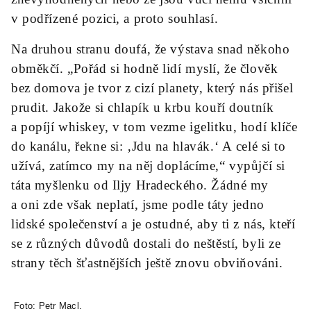
v podřízené pozici, a proto souhlasí.
Na druhou stranu doufá, že výstava snad někoho
obměkčí. „Pořád si hodně lidí myslí, že člověk
bez domova je tvor z cizí planety, který nás přišel
prudit. Jakože si chlapík u krbu kouří doutník
a popíjí whiskey, v tom vezme igelitku, hodí klíče
do kanálu, řekne si: ‚Jdu na hlavák.‘ A celé si to
užívá, zatímco my na něj doplácíme,“ vypůjčí si
táta myšlenku od Iljy Hradeckého. Žádné my
a oni zde však neplatí, jsme podle táty jedno
lidské společenství a je ostudné, aby ti z nás, kteří
se z různých důvodů dostali do neštěstí, byli ze
strany těch šťastnějších ještě znovu obviňováni.
Foto: Petr Macl.