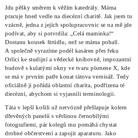
Jdu pěšky směrem k věžím katedrály. Máma
pracuje hned vedle na diecézní charitě. Jak jsem tu
vzácně, jedna z jejích spolupracovnic se na mě jde
podívat, aby si potvrdila: „Celá maminka!“
Dostanu kousek štrúdlu, než se máma pobalí.
A společně vyrazíme podél kasáren přes řeku
Orlici ke studijní a vědecké knihovně, impozantní
budově s kulatými okny ve tvaru písmene X, kde
se má v prvním patře konat tátova vernisáž. Tedy
oficiálně ji pořádá oblastní charita, podřízena té
diecézní, abychom si vyjasnili terminologii.
Táta v lepší košili už nervózně přešlapuje kolem
dřevěných panelů s většinou černobílými
fotografiemi, pár kolegů mu pomáhá chystat
drobné občerstvení a zapojit aparaturu. Jako