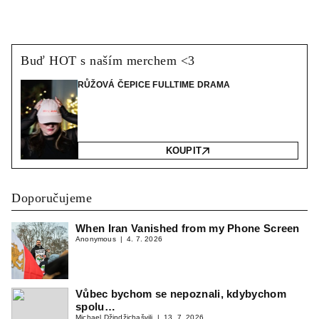
Buď HOT s naším merchem <3
RŮŽOVÁ ČEPICE FULLTIME DRAMA
KOUPIT
Doporučujeme
When Iran Vanished from my Phone Screen
Anonymous
4. 7. 2026
Vůbec bychom se nepoznali, kdybychom
spolu…
Michael Džindžichašvili
13. 7. 2026