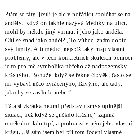
Ptám se táty, jestli je ale v pořádku spoléhat se na
anděly. Když on takhle nazývá Mediky na ulici,
mohl by někdo jiný vnímat i jeho jako anděla.
Cítí se snad jako anděl? „To vůbec, znám dobře
svý limity. A ti medici nejspíš taky mají vlastní
problémy, ale v těch konkrétních skutcích pomoci
je to pro mě symbolika něčeho až nadpozemsky
krásnýho. Bohužel když se řekne člověk, často se
mi vybaví něco zvrácenýho, lživýho, ale tady,
jako by se zavlnilo nebe.“
Táta si zkrátka neumí představit smysluplnější
situaci, než když se „někdo krásnej“ zajímá
o někoho, kdo trpí, a probouzí v něm jeho vlastní
krásu. „Já sám jsem byl při tom focení vlastně