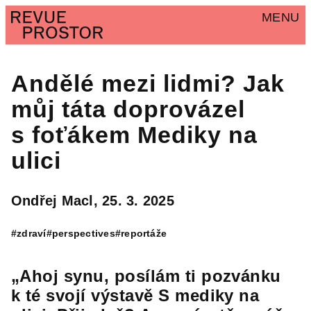
MENU
Andělé mezi lidmi? Jak
můj táta doprovázel
s foťákem Mediky na
ulici
Ondřej Macl,
25. 3. 2025
#zdraví
#perspectives
#reportáže
„Ahoj synu, posílám ti pozvánku
k té svojí výstavě S mediky na