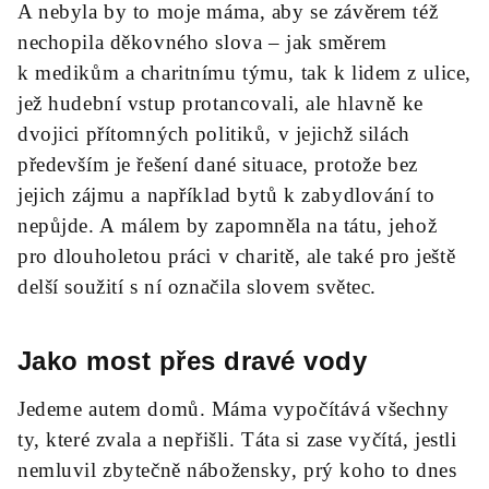
A nebyla by to moje máma, aby se závěrem též
nechopila děkovného slova – jak směrem
k medikům a charitnímu týmu, tak k lidem z ulice,
jež hudební vstup protancovali, ale hlavně ke
dvojici přítomných politiků, v jejichž silách
především je řešení dané situace, protože bez
jejich zájmu a například bytů k zabydlování to
nepůjde. A málem by zapomněla na tátu, jehož
pro dlouholetou práci v charitě, ale také pro ještě
delší soužití s ní označila slovem světec.
Jako most přes dravé vody
Jedeme autem domů. Máma vypočítává všechny
ty, které zvala a nepřišli. Táta si zase vyčítá, jestli
nemluvil zbytečně nábožensky, prý koho to dnes