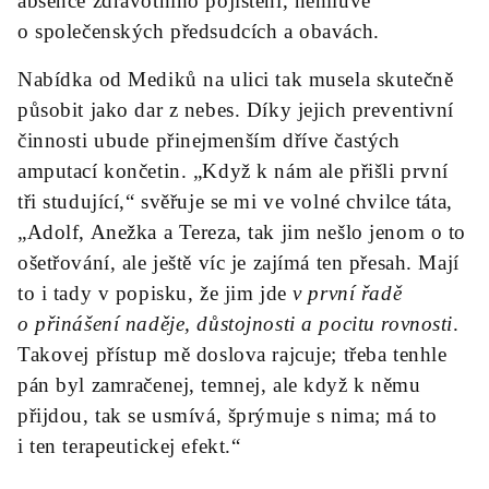
absence zdravotního pojištění, nemluvě
o společenských předsudcích a obavách.
Nabídka od Mediků na ulici tak musela skutečně
působit jako dar z nebes. Díky jejich preventivní
činnosti ubude přinejmenším dříve častých
amputací končetin. „Když k nám ale přišli první
tři studující,“ svěřuje se mi ve volné chvilce táta,
„Adolf, Anežka a Tereza, tak jim nešlo jenom o to
ošetřování, ale ještě víc je zajímá ten přesah. Mají
to i tady v popisku, že jim jde
v první řadě
o přinášení naděje, důstojnosti a pocitu rovnosti
.
Takovej přístup mě doslova rajcuje; třeba tenhle
pán byl zamračenej, temnej, ale když k němu
přijdou, tak se usmívá, šprýmuje s nima; má to
i ten terapeutickej efekt.“