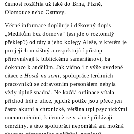
činnost rozšířila už také do Brna, Plzně,
Olomouce nebo Ostravy.
Věcné informace doplňuje i děkovný dopis
„Medikům bez domova“ (asi jde o roztomilý
překlep?) od táty a jeho kolegy Aleše, v kterém je
pro jejich nezištný a respektující přístup
přirovnávají k biblickému samaritánovi, ba
dokonce k andělům. Jak vidno i z výše uvedené
citace z
Hostů na zemi
, spolupráce terénních
pracovníků se zdravotním personálem nebyla
vždy úplně snadná. Ne každá ordinace vítala
příchod lidí z ulice, jejichž potíže jsou přece jen
často akutní a chronické, většina trpí psychickými
onemocněními, k čemuž se v zimě přidávají
omrzliny, a této spolupráci nepomáhá ani možná