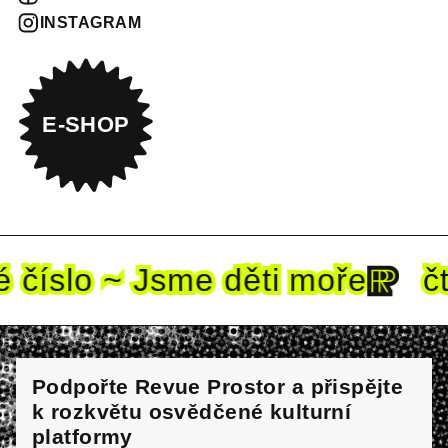
INSTAGRAM
E-SHOP
číslo ~ Jsme děti mo
ře
čte
Podpořte Revue Prostor a přispějte
k rozkvětu osvědčené kulturní
platformy