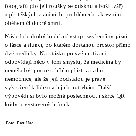
fotografů (do její roušky se otisknula boží tvář)
a při těžkých zraněních, problémech s krevním
oběhem či dobré smrti.
Následuje druhý hudební vstup, sestřenčiny
písně
o lásce a slunci, po kterém dostanou prostor přímo
dvě medičky. Na otázku po své motivaci
odpovídají něco v tom smyslu, že medicína by
neměla být pouze o bílém plášti za zdmi
nemocnice, ale že její podstatou je právě
vykročení k lidem a jejich potřebám. Další
výpovědi si bylo možné poslechnout i skrze QR
kódy u vystavených fotek.
Foto: Petr Macl.