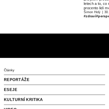
// RAN
letech a to, co
procento lidí 
#35
Šimon Holý
30.
#zdraví
#persp
Články
REPORTÁŽE
ESEJE
KULTURNÍ KRITIKA