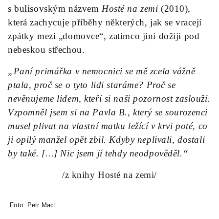
s bulisovským názvem
Hosté na zemi
(2010),
která zachycuje příběhy některých, jak se vracejí
zpátky mezi „domovce“, zatímco jiní dožijí pod
nebeskou střechou.
„Paní primářka v nemocnici se mě zcela vážně
ptala, proč se o tyto lidi staráme? Proč se
nevěnujeme lidem, kteří si naši pozornost zaslouží.
Vzpomněl jsem si na Pavla B., který se sourozenci
musel plivat na vlastní matku ležící v krvi poté, co
ji opilý manžel opět zbil. Kdyby neplivali, dostali
by také. […] Nic jsem jí tehdy neodpověděl.“
/z knihy Hosté na zemi/
Foto: Petr Macl.