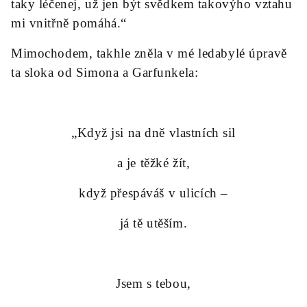
taky léčenej, už jen být svědkem takovýho vztahu
mi vnitřně pomáhá.“
Mimochodem, takhle zněla v mé ledabylé úpravě
ta sloka od Simona a Garfunkela:
„Když jsi na dně vlastních sil
a je těžké žít,
když přespáváš v ulicích –
já tě utěším.
Jsem s tebou,