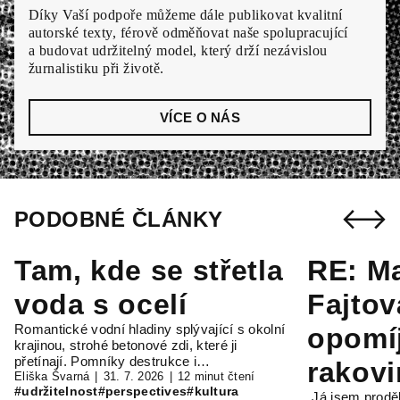
Díky Vaší podpoře můžeme dále publikovat kvalitní
autorské texty, férově odměňovat naše spolupracující
a budovat udržitelný model, který drží nezávislou
žurnalistiku při životě.
VÍCE O NÁS
PODOBNÉ ČLÁNKY
Tam, kde se střetla
RE: M
voda s ocelí
Fajtov
Romantické vodní hladiny splývající s okolní
opomí
krajinou, strohé betonové zdi, které ji
přetínají. Pomníky destrukce i…
rakov
Eliška Švarná
31. 7. 2026
12 minut čtení
#udržitelnost
#perspectives
#kultura
„Já jsem prodě