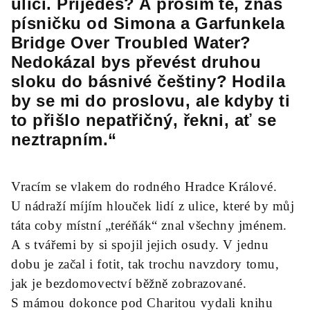
ulici. Přijedeš? A prosím tě, znáš
písničku od Simona a Garfunkela
Bridge Over Troubled Water?
Nedokázal bys převést druhou
sloku do básnivé češtiny? Hodila
by se mi do proslovu, ale kdyby ti
to přišlo nepatřičný, řekni, ať se
neztrapním.“
Vracím se vlakem do rodného Hradce Králové.
U nádraží míjím hlouček lidí z ulice, které by můj
táta coby místní „teréňák“ znal všechny jménem.
A s tvářemi by si spojil jejich osudy. V jednu
dobu je začal i fotit, tak trochu navzdory tomu,
jak je bezdomovectví běžně zobrazované.
S mámou dokonce pod Charitou vydali knihu