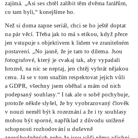
zajímá. „Asi ses chtěl zalíbit těm dvěma farářům,
co tam byli,“ konejšíme ho.
Než si doma zapne seriál, chci se ho ještě doptat
na pár věcí. Třeba jak to má s etikou, když přece
jen vstupuje s objektivem k lidem ve zranitelném
postavení. „No jasně, že je tam to dilema. Jsou
fotografové, který je cvakaj tak, aby vypadali
hrozně, na nic se neptaj, jen chtěj vyhrát nějakou
cenu. Já se v tom snažím respektovat jejich vůli
a GDPR, všechny jsem oběhal a mám od nich
podepsaný souhlasy.“ I tak ale o sobě pochybuje,
protože někde slyšel, že by vyobrazovaný člověk
v nouzi neměl být k rozeznání a že i ty souhlasy
mohou být sporné, například z důvodu snížené
schopnosti rozhodování u duševně
znevýhodněných nebo že jsou vůči němu všichni