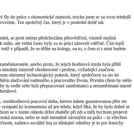
ré šly do práce z ekonomické nutnosti, trochu jsem se za svou tehdejší
nevezme. Ten společný čas, který je v poslední době tak
í, se proti mému předchozímu přesvědčení, vlastně možná
málo, ale velmi často byly za tu práci zároveň vděčné. Čím lepší
tiž v případě, že se těšíte na kolegy, na to, o čem si s nimi budete
ny zaměstnavatele, anebo proto, že jejich hodinová mzda byla příliš
ož jsou mnohdy mizerně ohodnocené i profese, vyžadující značnou
abychom ohromný technologický pokrok, který společnost za sto let
oblém slaďování rodinného a pracovního života. Prvním cílem by mělo
, aby tu vedle sebe byli přepracovaní zaměstnanci a nezaměstnaní marně
erálové.
šují, osmihodinová pracovní doba, kterou máme garantovanou přes sto
 ze sympatií ke komunismu už jen tehdy, když říká, že by bylo dobré se
 bychom se v tomto ohledu držet zbaběle při zdi a měli bychom projevit
čenská norma, nebo se stali mentálně závislými na práci – to všechno
ečnosti, zatímco sociální boj za důstojné odměny je tu pro lenochy