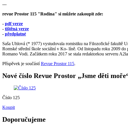
---
revue Prostor 115 "Rodina" si můžete zakoupit zde:
-
pdf verze
-
tištěná verze
-
předplatné
Saša Uhlová (* 1977) vystudovala romistiku na Filozofické fakultě Univ
Romské střední škole sociální v Ko‐ líně. Od listopadu roku 200
Romano Vodi. Začátkem roku 2017 se stala redaktorkou serveru A2larm
Příspěvek je součástí
Revue Prostor 115
.
Nové číslo Revue Prostor „Jsme děti moře“
Číslo 125
Koupit
Doporučujeme