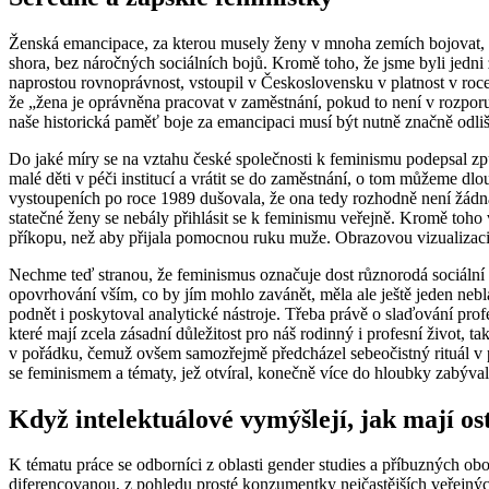
Ženská emancipace, za kterou musely ženy v mnoha zemích bojovat, měl
shora, bez náročných sociálních bojů. Kromě toho, že jsme byli jedni z 
naprostou rovnoprávnost, vstoupil v Československu v platnost v roce 19
že „žena je oprávněna pracovat v zaměstnání, pokud to není v rozporu 
naše historická paměť boje za emancipaci musí být nutně značně odlis
Do jaké míry se na vztahu české společnosti k feminismu podepsal způ
malé děti v péči institucí a vrátit se do zaměstnání, o tom můžeme 
vystoupeních po roce 1989 dušovala, že ona tedy rozhodně není žádna
statečné ženy se nebály přihlásit se k feminismu veřejně. Kromě toho 
příkopu, než aby přijala pomocnou ruku muže. Obrazovou vizualizaci fe
Nechme teď stranou, že feminismus označuje dost různorodá sociální 
opovrhování vším, co by jím mohlo zavánět, měla ale ještě jeden neb
podnět i poskytoval analytické nástroje. Třeba právě o slaďování profes
které mají zcela zásadní důležitost pro náš rodinný i profesní život
v pořádku, čemuž ovšem samozřejmě předcházel sebeočistný rituál 
se feminismem a tématy, jež otvíral, konečně více do hloubky zabýval
Když intelektuálové vymýšlejí, jak mají ostat
K tématu práce se odborníci z oblasti gender studies a příbuzných oboru
diferencovanou, z pohledu prosté konzumentky nejčastějších veřejných v