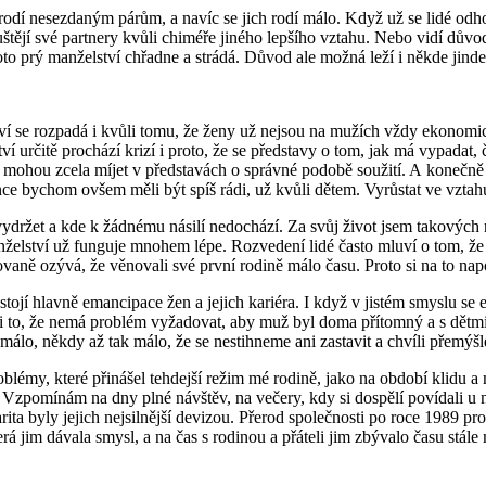
 rodí nesezdaným párům, a navíc se jich rodí málo. Když už se lidé odhod
štějí své partnery kvůli chiméře jiného lepšího vztahu. Nebo vidí dův
oto prý manželství chřadne a strádá. Důvod ale možná leží i někde jinde
lství se rozpadá i kvůli tomu, že ženy už nejsou na mužích vždy ekonomi
 určitě prochází krizí i proto, že se představy o tom, jak má vypadat, č
 mohou zcela míjet v představách o správné podobě soužití. A konečně c
e bychom ovšem měli být spíš rádi, už kvůli dětem. Vyrůstat ve vztahu,
a vydržet a kde k žádnému násilí nedochází. Za svůj život jsem takový
 manželství už funguje mnohem lépe. Rozvedení lidé často mluví o tom, že
̌ ozývá, že věnovali své první rodině málo času. Proto si na to napo
ojí hlavně emancipace žen a jejich kariéra. I když v jistém smyslu s
i to, že nemá problém vyžadovat, aby muž byl doma přítomný a s dětmi i
́lo, někdy až tak málo, že se nestihneme ani zastavit a chvíli přemýšle
émy, které přinášel tehdejší režim mé rodině, jako na období klidu a 
s. Vzpomínám na dny plné návštěv, na večery, kdy si dospělí povídali u
 solidarita byly jejich nejsilnější devizou. Přerod společnosti po roce 1989
́ jim dávala smysl, a na čas s rodinou a přáteli jim zbývalo času stále m