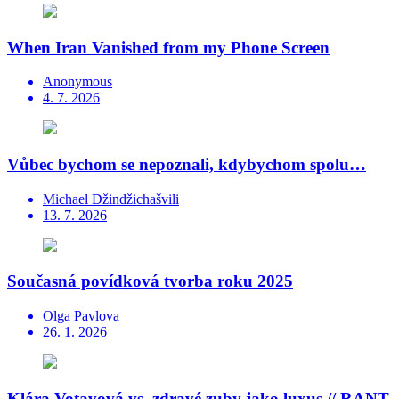
When Iran Vanished from my Phone Screen
Anonymous
4. 7. 2026
Vůbec bychom se nepoznali, kdybychom spolu…
Michael Džindžichašvili
13. 7. 2026
Současná povídková tvorba roku 2025
Olga Pavlova
26. 1. 2026
Klára Votavová vs. zdravé zuby jako luxus // RANT