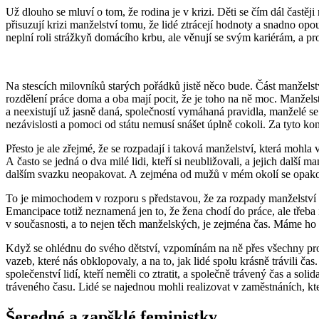
Už dlouho se mluví o tom, že rodina je v krizi. Děti se čím dál častěji
přisuzují krizi manželství tomu, že lidé ztrácejí hodnoty a snadno opou
neplní roli strážkyň domácího krbu, ale věnují se svým kariérám, a pr
Na stescích milovníků starých pořádků jistě něco bude. Část manže
rozdělení práce doma a oba mají pocit, že je toho na ně moc. Manželství
a neexistují už jasně daná, společností vymáhaná pravidla, manželé se
nezávislosti a pomoci od státu nemusí snášet úplně cokoli. Za tyto konc
Přesto je ale zřejmé, že se rozpadají i taková manželství, která mohl
A často se jedná o dva milé lidi, kteří si neubližovali, a jejich další
dalším svazku neopakovat. A zejména od mužů v mém okolí se opakovane
To je mimochodem v rozporu s představou, že za rozpady manželství st
Emancipace totiž neznamená jen to, že žena chodí do práce, ale třeba 
v současnosti, a to nejen těch manželských, je zejména čas. Máme ho ma
Když se ohlédnu do svého dětství, vzpomínám na ně přes všechny probl
vazeb, které nás obklopovaly, a na to, jak lidé spolu krásně trávili ča
společenství lidí, kteří neměli co ztratit, a společně trávený čas a
tráveného času. Lidé se najednou mohli realizovat v zaměstnáních, ktera
Šeredné a zapšklé feministky