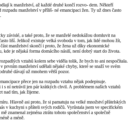
lají k manželství, až každé druhé končí rozvo‐ dem. Někteří
od rozpadu manželství v příliš‐ né emancipaci žen. Ty už dnes často
.
cky závislé, a také proto, že se manželé nedokážou domluvit na
asto liší. Jelikož existuje velká svoboda v tom, jak lidé mohou žít,
̌ást manželství skončí i proto, že žena už díky ekonomické
 kde je nějaká forma domácího násilí, není dobrý start do života.
ch rozpadlých vztahů kolem sebe viděla tolik, že bych to ani nespočítala.
 v prvním manželství udělali nějaké chyby, které se snaží ve svém
druhé dávají už mnohem větší pozor.
e emancipace přece jen na rozpadu vztahu nějak podepisuje.
 s ní netrávil jen pár krátkých chvil. A problémem našich vztahů
t nad tím, jak žijeme.
míru. Hlavně asi proto, že si pamatuju na velké množství přátelských
 nás v kuchyni s přáteli svých rodičů. Vyrůstala jsem ve specifickém
 pro mě znamenal zejména ztrátu tohoto společenství a společně
éně a méně.