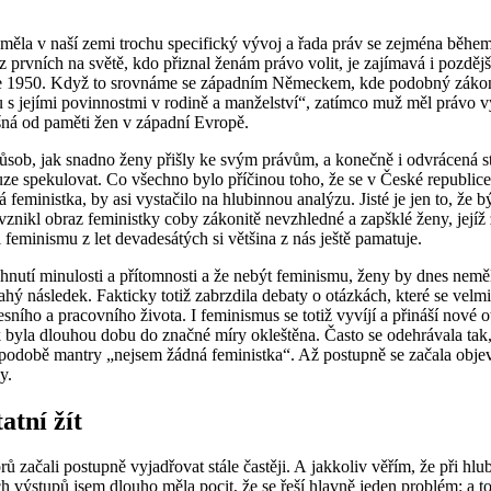
a v naší zemi trochu specifický vývoj a řada práv se zejména během 
prvních na světě, kdo přiznal ženám právo volit, je zajímavá i pozdějš
50. Když to srovnáme se západním Německem, kde podobný zákon přija
s jejími povinnostmi v rodině a manželství“, zatímco muž měl právo vypo
̌ná od paměti žen v západní Evropě.
sob, jak snadno ženy přišly ke svým právům, a konečně i odvrácená 
dlouze spekulovat. Co všechno bylo příčinou toho, že se v České republice
́ feministka, by asi vystačilo na hlubinnou analýzu. Jisté je jen to, ž
vznikl obraz feministky coby zákonitě nevzhledné a zapšklé ženy, jejíž z
minismu z let devadesátých si většina z nás ještě pamatuje.
hnutí minulosti a přítomnosti a že nebýt feminismu, ženy by dnes neměl
lahý následek. Fakticky totiž zabrzdila debaty o otázkách, které se velmi
ního a pracovního života. I feminismus se totiž vyvíjí a přináší nové o
, tak byla dlouhou dobu do značné míry okleštěna. Často se odehrávala tak,
v podobě mantry „nejsem žádná feministka“. Až postupně se začala objevo
y.
ní žít
̊ začali postupně vyjadřovat stále častěji. A jakkoliv věřím, že při
ýstupů jsem dlouho měla pocit, že se řeší hlavně jeden problém: a to j