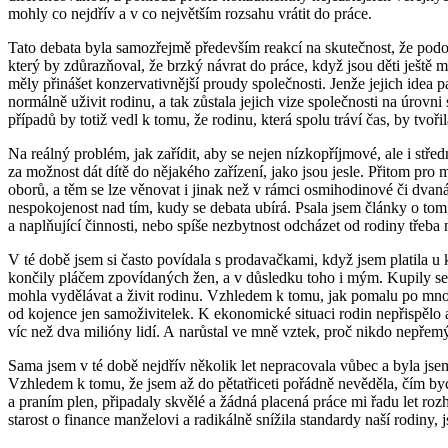
mohly co nejdřív a v co největším rozsahu vrátit do práce.
Tato debata byla samozřejmě především reakcí na skutečnost, že podob
který by zdůrazňoval, že brzký návrat do práce, když jsou děti ješt
měly přinášet konzervativnější proudy společnosti. Jenže jejich ide
normálně uživit rodinu, a tak zůstala jejich vize společnosti na úrov
případů by totiž vedl k tomu, že rodinu, která spolu tráví čas, by tv
Na reálný problém, jak zařídit, aby se nejen nízkopříjmové, ale i stř
za možnost dát dítě do nějakého zařízení, jako jsou jesle. Přitom pr
oborů, a těm se lze věnovat i jinak než v rámci osmihodinové či dvanácti
nespokojenost nad tím, kudy se debata ubírá. Psala jsem články o tom, že
a naplňující činnosti, nebo spíše nezbytnost odcházet od rodiny třeba
V té době jsem si často povídala s prodavačkami, když jsem platila u
končily pláčem zpovídaných žen, a v důsledku toho i mým. Kupily se mi 
mohla vydělávat a živit rodinu. Vzhledem k tomu, jak pomalu po mnoho l
od kojence jen samoživitelek. K ekonomické situaci rodin nepřispělo an
víc než dva milióny lidí. A narůstal ve mně vztek, proč nikdo nepřemýš
Sama jsem v té době nejdřív několik let nepracovala vůbec a byla jsem
Vzhledem k tomu, že jsem až do pětatřiceti pořádně nevěděla, čím byc
a praním plen, připadaly skvělé a žádná placená práce mi řadu let r
starost o finance manželovi a radikálně snížila standardy naší rodiny, 