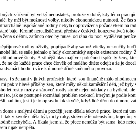
ných zařízení byl velký nedostatek, protože v době, kdy téma pracujíc
ě malé, by měl být možností volby, nikoliv ekonomickou nutností. Že ča
a patriarchálně uspořádané rodiny nebyla doprovázena požadavkem na rad
ni staré báje. Kromě nerealističnosti představ českých konzervativců 
ořila žena s dětmi, zatímco otec by musel od rána do noci vydělávat peni
edněpříjmové rodiny uživily, popřípadě aby samoživitelky nekončily bud
o mnohé lidi se stále jednalo o holý ekonomický aspekt existence rodiny. Ž
hodinové šichty. A silnější hlas mají ve společnosti spíše ty ženy, kte
 ne do každé práce chce člověk od malého dítěte odejít a že je docela
 na dvanáct hodin i více k úmorné dřině směnného provozu.
 kasy, i s ženami v jiných profesích, které jsou finančně málo ohodno
pak v hlavě příběhy žen, které měly několikaměsíční děti, jež byly 
et rostly mzdy a zároveň rostly strmě nejen náklady na bydlení, ale sko
i to, jak se postupně rozmáhal problém exekucí, kterými je podle konzer
lí nad tím, jestli je to opravdu tak skvělé, když lidé dřou do úmoru, zatí
 doma s malými dětmi a později jsem dělala takové práce, které mi umoz
h tak v životě chtěla být, mi ty roky, strávené těhotenstvími, kojením, 
ozhodně nechyběla. A říkala jsem si, že přece nemůžu být sama, kdo net
jsem nijak netrpěla.