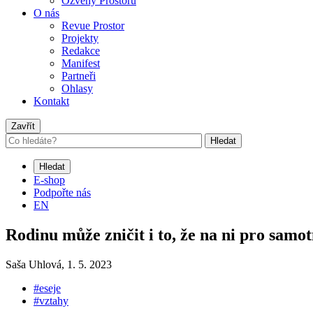
Ozvěny Prostoru
O nás
Revue Prostor
Projekty
Redakce
Manifest
Partneři
Ohlasy
Kontakt
Zavřít
Hledat
Hledat
E-shop
Podpořte nás
EN
Rodinu může zničit i to, že na ni pro sam
Saša Uhlová,
1. 5. 2023
#eseje
#vztahy