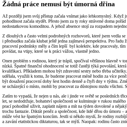
Žádná práce nemusí být úmorná dřina
Až později jsem svůj přístup začala vnímat jako lehkomyslný. Když j
pohodlnost začala stydět. Přesto jsem za ty roky strávené doma pořád v
nedostatkovou komoditou. A jehož absence stojí za rozpadem nejednoh
Z dlouhých a často velmi podrobných rozhovorů, které jsem vedla se ž
i předsudku začala klubat ještě jedna zajímavá perspektiva. Pro řadu žen
pracovní podmínky měly a čím lepší byl kolektiv, kde pracovaly, tím ví
povídat, na vtipy, které se k práci vážou, vlastně jedno.
Onen problém s rodinou, který je trápil, spočíval většinou hlavně v to
nízká. Špatné finanční ohodnocení se totiž častěji týká povolání, 
kvalifikaci. Příkladem mohou být zdravotní sestry nebo třeba učitelky.
udělala, využili k tomu, že budeme pracovat méně hodin za více peněz,
být dosažení pracovní doby šest hodin denně a čtyři dny v týdnu. Z
se ucházející o místo, mohli by pracovat za důstojnou mzdu všichni. 
Zatím to vypadá, že nejen u nás, ale i jinde ve světě se posledních 
let, se nedodržuje, bohatství společnosti se kulminuje v rukou malého poč
prací pohodlně uživit, zaplatit nájem a mít na týden dovolené a něja
trochu fantazie. Diktát peněz a společnost, kde lidé dřou do úmoru – at
může vést ke špatným koncům. Jestli si někdo myslí, že rodiny rozbí
a zavání etatistickou diktaturou, tak se mýlí. Naopak: rodinu často zni