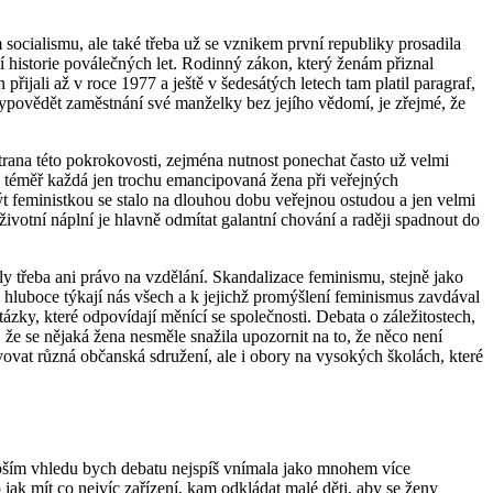
socialismu, ale také třeba už se vznikem první republiky prosadila
í historie poválečných let. Rodinný zákon, který ženám přiznal
li až v roce 1977 a ještě v šedesátých letech tam platil paragraf,
vědět zaměstnání své manželky bez jejího vědomí, je zřejmé, že
strana této pokrokovosti, zejména nutnost ponechat často už velmi
 téměř každá jen trochu emancipovaná žena při veřejných
e být feministkou se stalo na dlouhou dobu veřejnou ostudou a jen velmi
̌ivotní náplní je hlavně odmítat galantní chování a raději spadnout do
y třeba ani právo na vzdělání. Skandalizace feminismu, stejně jako
 hluboce týkají nás všech a k jejichž promýšlení feminismus zavdával
tázky, které odpovídají měnící se společnosti. Debata o záležitostech,
 že se nějaká žena nesměle snažila upozornit na to, že něco není
vat různá občanská sdružení, ale i obory na vysokých školách, které
 hlubším vhledu bych debatu nejspíš vnímala jako mnohem více
ak mít co nejvíc zařízení, kam odkládat malé děti, aby se ženy