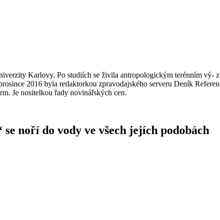
erzity Karlovy. Po studiích se živila antropologickým terénním vý‐ zku
9 do prosince 2016 byla redaktorkou zpravodajského serveru Deník Refer
. Je nositelkou řady novinářských cen.
 se noří do vody ve všech jejích podobách