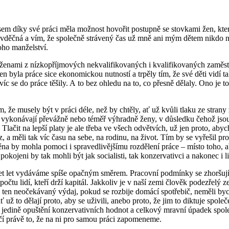
sem díky své práci měla možnost hovořit postupně se stovkami žen, kte
děčná a vím, že společně strávený čas už mně ani mým dětem nikdo 
o manželství.
enami z nízkopříjmových nekvalifikovaných i kvalifikovaných zaměstnán
 byla práce sice ekonomickou nutností a trpěly tím, že své děti vidí tak 
c se do práce těšily. A to bez ohledu na to, co přesně dělaly. Ono je to to
m, že musely být v práci déle, než by chtěly, ať už kvůli tlaku ze stra
která vykonávají převážně nebo téměř výhradně ženy, v důsledku čeh
 Tlačit na lepší platy je ale třeba ve všech odvětvích, už jen proto, 
 a měli tak víc času na sebe, na rodinu, na život. Tím by se vyřešil pr
měna by mohla pomoci i spravedlivějšímu rozdělení práce – místo toho
Spokojeni by tak mohli být jak socialisti, tak konzervativci a nakonec i lib
třicet let vydáváme spíše opačným směrem. Pracovní podmínky se zhor
tu lidí, kteří drží kapitál. Jakkoliv je v naší zemi člověk podezřelý
ký ten neočekávaný výdaj, pokud se rozbije domácí spotřebič, neměli
̌ už to dělají proto, aby se uživili, anebo proto, že jim to diktuje spole
jí jedině opuštění konzervativních hodnot a celkový mravní úpadek spol
čí právě to, že na ni pro samou práci zapomeneme.