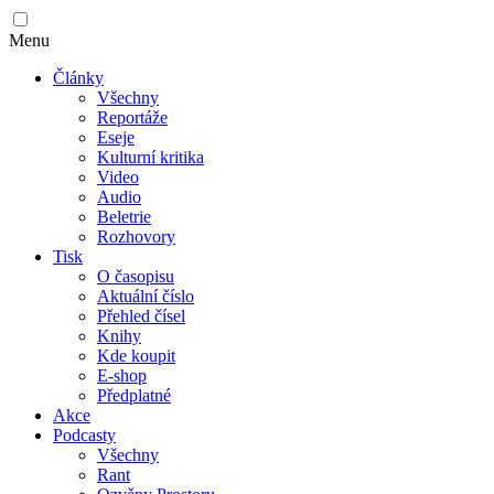
Menu
Články
Všechny
Reportáže
Eseje
Kulturní kritika
Video
Audio
Beletrie
Rozhovory
Tisk
O časopisu
Aktuální číslo
Přehled čísel
Knihy
Kde koupit
E-shop
Předplatné
Akce
Podcasty
Všechny
Rant