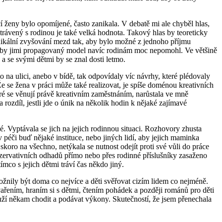
í ženy bylo opomíjené, často zanikala. V debatě mi ale chyběl hlas,
s strávený s rodinou je také velká hodnota. Takový hlas by teoreticky
ikální zvyšování mezd tak, aby bylo možné z jednoho příjmu
toho by jimi propagovaný model navíc rodinám moc nepomohl. Ve většině
́ze a se svými dětmi by se znal dosti letmo.
̌to na ulici, anebo v bídě, tak odpovídaly víc návrhy, které plédovaly
e se žena v práci může také realizovat, je spíše doménou kreativních
ré se věnují právě kreativním zaměstnáním, narůstala ve mně
 rozdíl, jestli jde o únik na několik hodin k nějaké zajímavé
cené. Vyptávala se jich na jejich rodinnou situaci. Rozhovory zhusta
v péči buď nějaké instituce, nebo jiných lidí, aby jejich maminka
ro na všechno, netýkala se nutnost odejít proti své vůli do práce
vativních odhadů přímo nebo přes rodinné příslušníky zasaženo
mco s jejich dětmi tráví čas někdo jiný.
̌nily být doma co nejvíce a děti svěřovat cizím lidem co nejméně.
vařením, hraním si s dětmi, čtením pohádek a později románů pro děti
ouží někam chodit a podávat výkony. Skutečností, že jsem přenechala